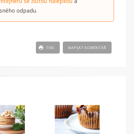
ntejneru se žlutou nálepkou
a
sného odpadu.
TISK
NAPSAT KOMENTÁŘ