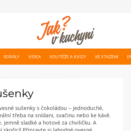
SERIÁLY
VIDEA
SOUTĚŽE A KVÍZY
KE STAŽENÍ
E
ušenky
vesné sušenky s čokoládou – jednoduché,
deální třeba na snídani, svačinu nebo ke kávě.
é, jemně sladké a hotové za chviličku. A
í skořicí! Připravte si lahodné ovesné