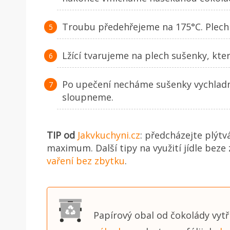
Troubu předehřejeme na 175°C. Plech
Lžící tvarujeme na plech sušenky, kte
Po upečení necháme sušenky vychladn
sloupneme.
TIP od
Jakvkuchyni.cz
: předcházejte plýtv
maximum. Další tipy na využití jídle beze
vaření bez zbytku
.
Papírový obal od čokolády vyt