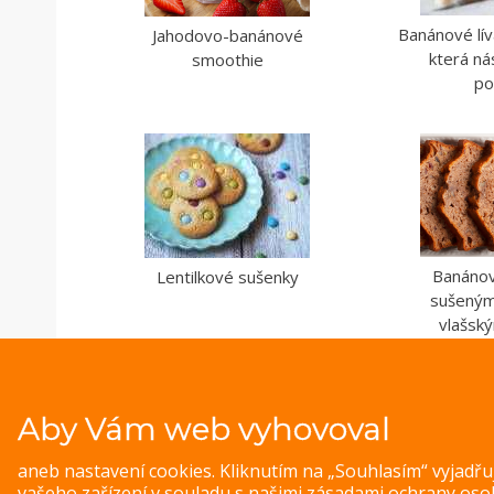
Banánové lív
Jahodovo-banánové
která ná
smoothie
po
Banánov
Lentilkové sušenky
sušeným
vlašsk
Aby Vám web vyhovoval
aneb nastavení cookies. Kliknutím na „Souhlasím“ vyjadř
vašeho zařízení v souladu s našimi
zásadami ochrany oso