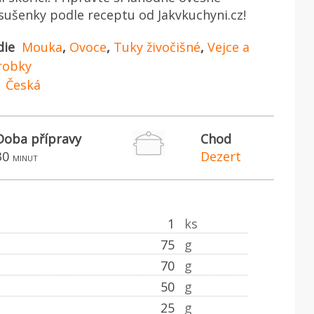
ušenky podle receptu od Jakvkuchyni.cz!
die
Mouka
,
Ovoce
,
Tuky živočišné
,
Vejce a
robky
Česká
Doba přípravy
Chod
30
Dezert
minut
1
ks
75
g
70
g
50
g
25
g