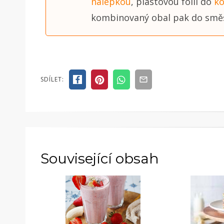
nálepkou
, plastovou fólii do
ko
kombinovaný obal pak do smě
SDÍLET:
Související obsah