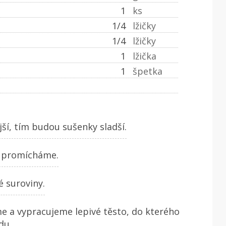
1
ks
1/4
lžičky
1/4
lžičky
1
lžička
1
špetka
ší, tím budou sušenky sladší.
a promícháme.
 suroviny.
e a vypracujeme lepivé těsto, do kterého
du.