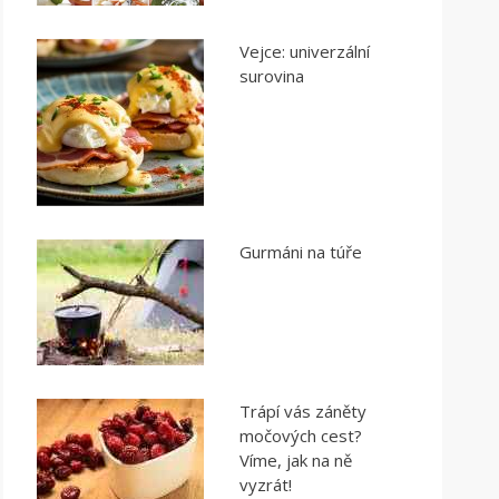
Vejce: univerzální
surovina
Gurmáni na túře
Trápí vás záněty
močových cest?
Víme, jak na ně
vyzrát!