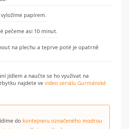
 vyložíme papírem.
ré pečeme asi 10 minut.
out na plechu a teprve poté je opatrně
ání jídlem a naučte se ho využívat na
 zbytku najdete ve
video seriálu Gurmánské
řídíme do
kontejneru označeného modrou