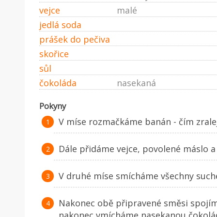
vejce
malé
jedlá soda
prášek do pečiva
skořice
sůl
čokoláda
nasekaná
Pokyny
V míse rozmačkáme banán - čím zralej
Dále přidáme vejce, povolené máslo 
V druhé míse smícháme všechny suché
Nakonec obě připravené směsi spojím
nakonec vmícháme nasekanou čokolá