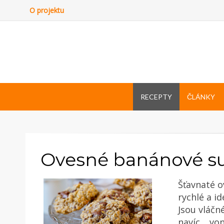
O projektu
RECEPTY
ČLÁNKY
Ovesné banánové s
Šťavnaté o
rychlé a i
Jsou vláčn
navíc… von