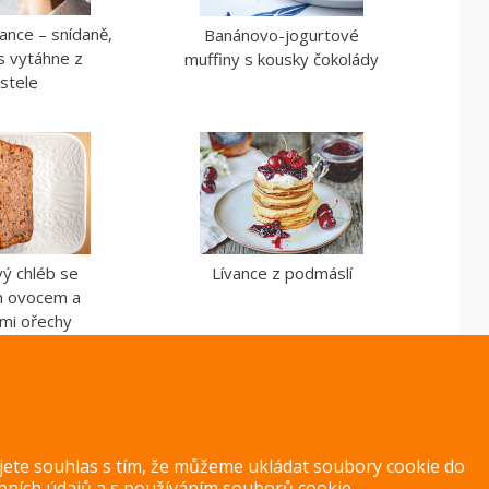
ance – snídaně,
Banánovo-jogurtové
s vytáhne z
muffiny s kousky čokolády
stele
ý chléb se
Lívance z podmáslí
 ovocem a
ými ořechy
ujete souhlas s tím, že můžeme ukládat soubory cookie do
bních údajů
a s
používáním souborů cookie
.