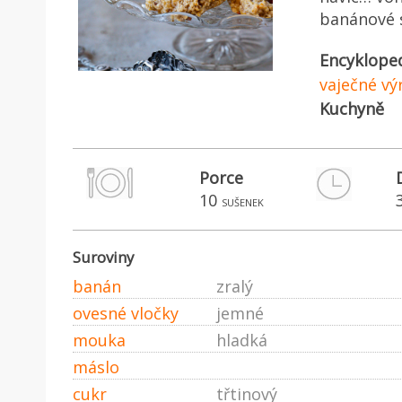
banánové s
Encyklope
vaječné vý
Kuchyně
Porce
10
sušenek
Suroviny
banán
zralý
ovesné vločky
jemné
mouka
hladká
máslo
cukr
třtinový