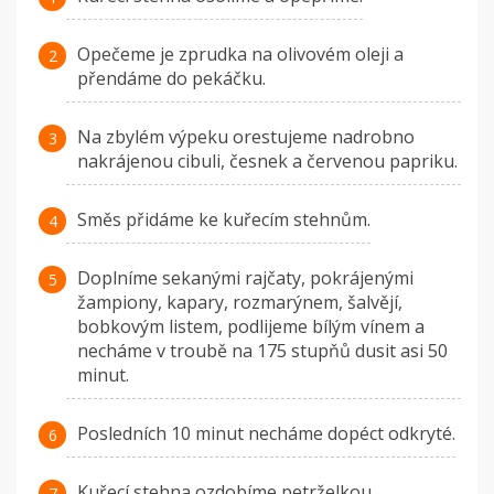
Opečeme je zprudka na olivovém oleji a
přendáme do pekáčku.
Na zbylém výpeku orestujeme nadrobno
nakrájenou cibuli, česnek a červenou papriku.
Směs přidáme ke kuřecím stehnům.
Doplníme sekanými rajčaty, pokrájenými
žampiony, kapary, rozmarýnem, šalvějí,
bobkovým listem, podlijeme bílým vínem a
necháme v troubě na 175 stupňů dusit asi 50
minut.
Posledních 10 minut necháme dopéct odkryté.
Kuřecí stehna ozdobíme petrželkou.