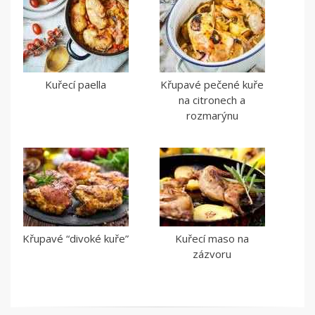
Kuřecí paella
Křupavé pečené kuře
na citronech a
rozmarýnu
Křupavé “divoké kuře”
Kuřecí maso na
zázvoru