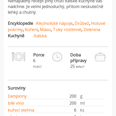
Nenápadný recept plný chutí italské kuchyně vás
nadchne. Je velmi jednoduchý, přitom neskutečně
lehký a chutný.
Encyklopedie
Alkoholické nápoje
,
Drůbež
,
Hotové
pokrmy
,
Koření
,
Maso
,
Tuky rostlinné
,
Zelenina
Kuchyně
Italská
Porce
Doba
6
přípravy
H
25
porcí
minut
Suroviny
žampiony
200
g
bílé víno
200
ml
kuřecí stehna
6
ks