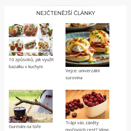
NEJČTENĚJŠÍ ČLÁNKY
10 způsobů, jak využít
bazalku v kuchyni
Vejce: univerzální
surovina
Trápí vás záněty
Gurmáni na túře
močových cest? Víme,