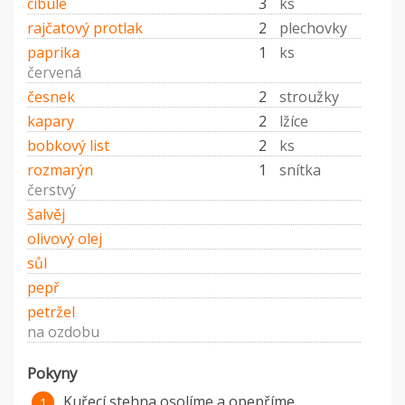
cibule
3
ks
rajčatový protlak
2
plechovky
paprika
1
ks
červená
česnek
2
stroužky
kapary
2
lžíce
bobkový list
2
ks
rozmarýn
1
snítka
čerstvý
šalvěj
olivový olej
sůl
pepř
petržel
na ozdobu
Pokyny
Kuřecí stehna osolíme a opepříme.