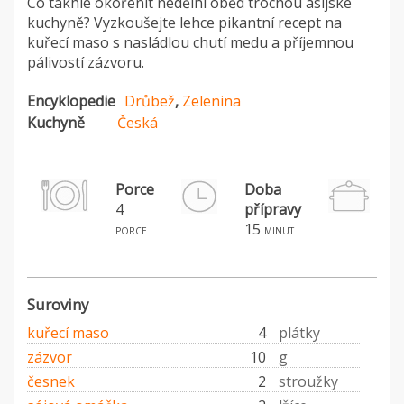
Co takhle okořenit nedělní oběd trochou asijské
kuchyně? Vyzkoušejte lehce pikantní recept na
kuřecí maso s nasládlou chutí medu a příjemnou
pálivostí zázvoru.
Encyklopedie
Drůbež
,
Zelenina
Kuchyně
Česká
Porce
Doba
4
přípravy
H
15
porce
minut
Suroviny
kuřecí maso
4
plátky
zázvor
10
g
česnek
2
stroužky