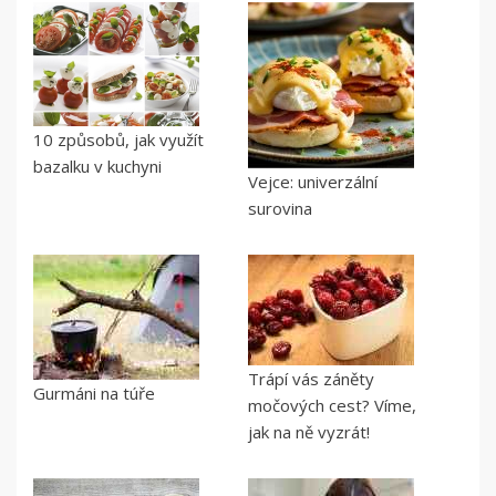
10 způsobů, jak využít
bazalku v kuchyni
Vejce: univerzální
surovina
Trápí vás záněty
Gurmáni na túře
močových cest? Víme,
jak na ně vyzrát!