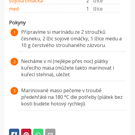
sójová omáčka
2
lžíce
med
1
lžíce
Pokyny
Připravíme si marinádu ze 2 stroužků
česneku, 2 lžic sojové omáčky, 1 lžíce medu a
10 g čerstvého strouhaného zázvoru.
Necháme v ní (nejlépe přes noc) plátky
kuřecího masa (můžete takto marinovat i
kuřecí stehna), uležet.
Marinované maso pečeme v troubě
předehřáté na 180 °C dle potřeby (plátek bez
kosti budete hotový rychleji).