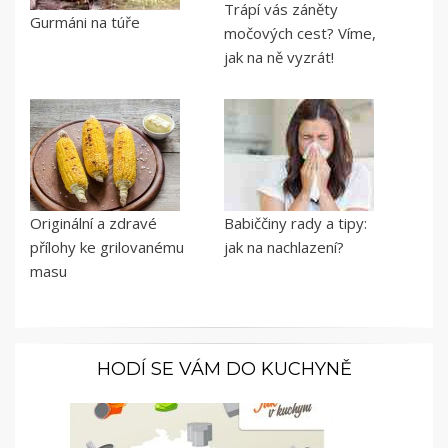
Trápí vás záněty
Gurmáni na túře
močových cest? Víme,
jak na ně vyzrát!
Originální a zdravé
Babiččiny rady a tipy:
přílohy ke grilovanému
jak na nachlazení?
masu
HODÍ SE VÁM DO KUCHYNĚ