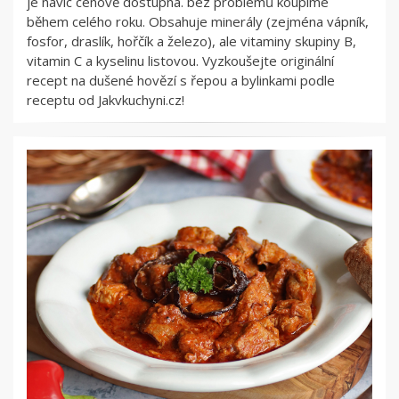
je navíc cenově dostupná. bez problémů koupíme
během celého roku. Obsahuje minerály (zejména vápník,
fosfor, draslík, hořčík a železo), ale vitaminy skupiny B,
vitamin C a kyselinu listovou. Vyzkoušejte originální
recept na dušené hovězí s řepou a bylinkami podle
receptu od Jakvkuchyni.cz!