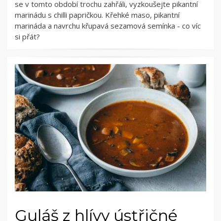
se v tomto období trochu zahřáli, vyzkoušejte pikantní
marinádu s chilli papričkou. Křehké maso, pikantní
marináda a navrchu křupavá sezamová semínka - co víc
si přát?
Guláš z hlívy ústřičné