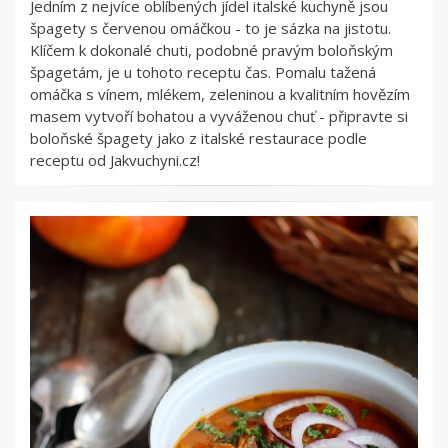
Jedním z nejvíce oblíbených jídel italské kuchyně jsou
špagety s červenou omáčkou - to je sázka na jistotu.
Klíčem k dokonalé chuti, podobné pravým boloňským
špagetám, je u tohoto receptu čas. Pomalu tažená
omáčka s vínem, mlékem, zeleninou a kvalitním hovězím
masem vytvoří bohatou a vyváženou chuť - připravte si
boloňské špagety jako z italské restaurace podle
receptu od Jakvuchyni.cz!