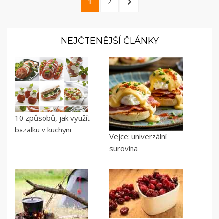
PAGE
PAGE
NEXT
1
2
příspěvků
PAGE
NEJČTENĚJŠÍ ČLÁNKY
10 způsobů, jak využít
bazalku v kuchyni
Vejce: univerzální
surovina