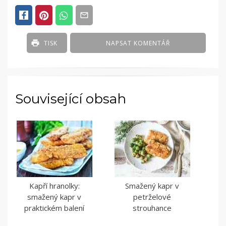
TISK
NAPSAT KOMENTÁŘ
Související obsah
Kapří hranolky:
Smažený kapr v
smažený kapr v
petrželové
praktickém balení
strouhance