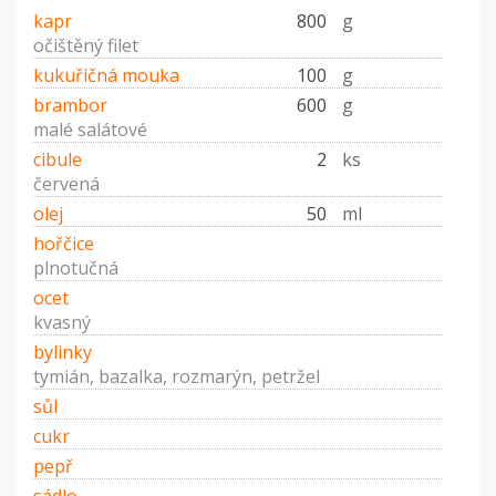
kapr
800
g
očištěný filet
kukuřičná mouka
100
g
brambor
600
g
malé salátové
cibule
2
ks
červená
olej
50
ml
hořčice
plnotučná
ocet
kvasný
bylinky
tymián, bazalka, rozmarýn, petržel
sůl
cukr
pepř