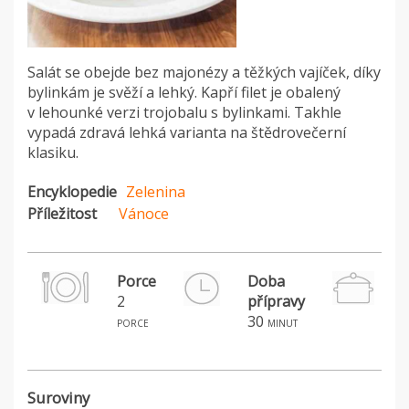
Salát se obejde bez majonézy a těžkých vajíček, díky
bylinkám je svěží a lehký. Kapří filet je obalený
v lehounké verzi trojobalu s bylinkami. Takhle
vypadá zdravá lehká varianta na štědrovečerní
klasiku.
Encyklopedie
Zelenina
Příležitost
Vánoce
Porce
Doba
2
přípravy
H
30
porce
minut
Suroviny