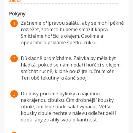
sádlo
Pokyny
Začneme přípravou salátu, aby se mohl pěkně
rozležet, zatímco budeme smažit kapra.
Smícháme hořčici s olejem. Osolíme a
opepříme a přidáme špetku cukru.
Důkladně promícháme. Zálivka by měla být
hladká, pokud se nám nedaří hořčici s olejem
smíchat ručně, klidně použijte ruční mixér.
Ten obě tekutiny krásně spojí.
Do mísy přidáme bylinky a najemno
nakrájenou cibulku. Čím drobnější kousky
cibule, tím lépe bude salát vypadat. Větší
kousky cibule nechte v nálevu odležet delší
dobu, aby ztratily svou pikantnost.