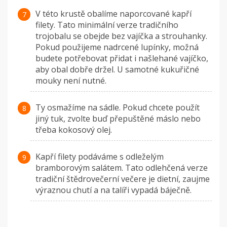
V této krustě obalíme naporcované kapří
filety. Tato minimální verze tradičního
trojobalu se obejde bez vajíčka a strouhanky.
Pokud použijeme nadrcené lupínky, možná
budete potřebovat přidat i našlehané vajíčko,
aby obal dobře držel. U samotné kukuřičné
mouky není nutné.
Ty osmažíme na sádle. Pokud chcete použít
jiný tuk, zvolte buď přepuštěné máslo nebo
třeba kokosový olej.
Kapří filety podáváme s odleželým
bramborovým salátem. Tato odlehčená verze
tradiční štědrovečerní večere je dietní, zaujme
výraznou chutí a na talíři vypadá báječně.