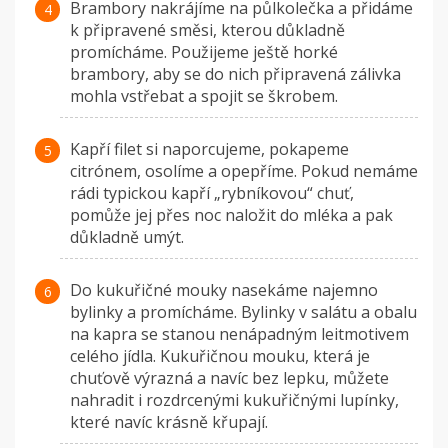
Brambory nakrájíme na půlkolečka a přidáme
k připravené směsi, kterou důkladně
promícháme. Použijeme ještě horké
brambory, aby se do nich připravená zálivka
mohla vstřebat a spojit se škrobem.
Kapří filet si naporcujeme, pokapeme
citrónem, osolíme a opepříme. Pokud nemáme
rádi typickou kapří „rybníkovou“ chuť,
pomůže jej přes noc naložit do mléka a pak
důkladně umýt.
Do kukuřičné mouky nasekáme najemno
bylinky a promícháme. Bylinky v salátu a obalu
na kapra se stanou nenápadným leitmotivem
celého jídla. Kukuřičnou mouku, která je
chuťově výrazná a navíc bez lepku, můžete
nahradit i rozdrcenými kukuřičnými lupínky,
které navíc krásně křupají.