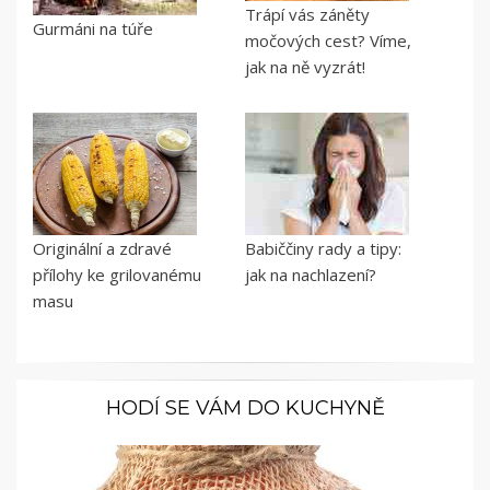
Trápí vás záněty
Gurmáni na túře
močových cest? Víme,
jak na ně vyzrát!
Originální a zdravé
Babiččiny rady a tipy:
přílohy ke grilovanému
jak na nachlazení?
masu
HODÍ SE VÁM DO KUCHYNĚ