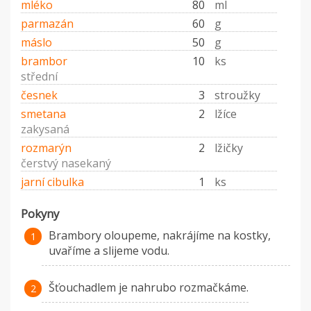
mléko
80
ml
parmazán
60
g
máslo
50
g
brambor
10
ks
střední
česnek
3
stroužky
smetana
2
lžíce
zakysaná
rozmarýn
2
lžičky
čerstvý nasekaný
jarní cibulka
1
ks
Pokyny
Brambory oloupeme, nakrájíme na kostky,
uvaříme a slijeme vodu.
Šťouchadlem je nahrubo rozmačkáme.