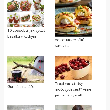
10 způsobů, jak využít
bazalku v kuchyni
Vejce: univerzální
surovina
Trápí vás záněty
Gurmáni na túře
močových cest? Víme,
jak na ně vyzrát!