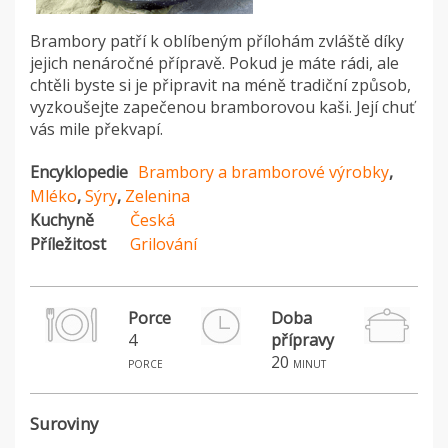
Brambory patří k oblíbeným přílohám zvláště díky
jejich nenáročné přípravě. Pokud je máte rádi, ale
chtěli byste si je připravit na méně tradiční způsob,
vyzkoušejte zapečenou bramborovou kaši. Její chuť
vás mile překvapí.
Encyklopedie
Brambory a bramborové výrobky
,
Mléko
,
Sýry
,
Zelenina
Kuchyně
Česká
Příležitost
Grilování
Porce
Doba
4
přípravy
P
20
porce
minut
Suroviny