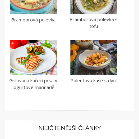
Bramborová polévka s
Bramborová polévka
tofu
Grilovaná kuřecí prsa v
Polentová kaše s dýní
jogurtové marinádě
NEJČTENĚJŠÍ ČLÁNKY