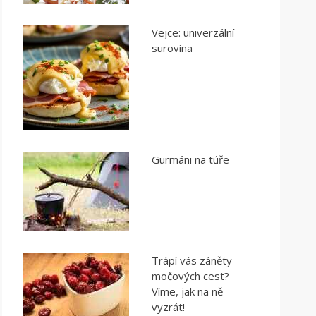
Vejce: univerzální
surovina
Gurmáni na túře
Trápí vás záněty
močových cest?
Víme, jak na ně
vyzrát!