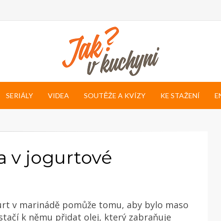
SERIÁLY
VIDEA
SOUTĚŽE A KVÍZY
KE STAŽENÍ
E
a v jogurtové
gurt v marinádě pomůže tomu, aby bylo maso
stačí k němu přidat olej, který zabraňuje