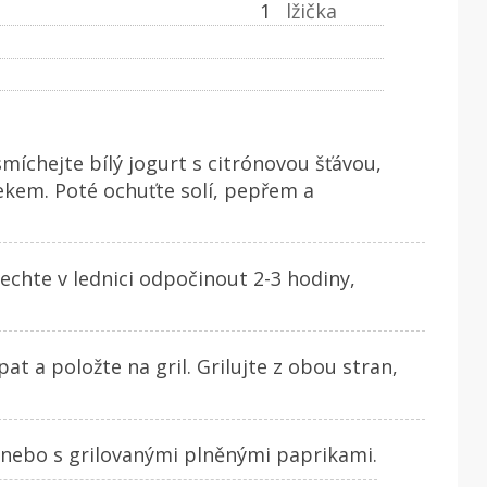
1
lžička
míchejte bílý jogurt s citrónovou šťávou,
kem. Poté ochuťte solí, pepřem a
hte v lednici odpočinout 2-3 hodiny,
t a položte na gril. Grilujte z obou stran,
 nebo s grilovanými plněnými paprikami.