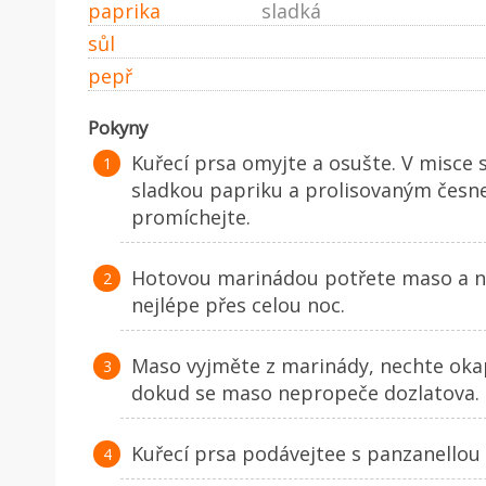
paprika
sladká
sůl
pepř
Pokyny
Kuřecí prsa omyjte a osušte. V misce s
sladkou papriku a prolisovaným česne
promíchejte.
Hotovou marinádou potřete maso a nec
nejlépe přes celou noc.
Maso vyjměte z marinády, nechte okapa
dokud se maso nepropeče dozlatova.
Kuřecí prsa podávejtee s panzanellou