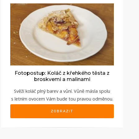
Fotopostup: Koláč z křehkého těsta z
broskvemi a malinami
Svěží koláč plný barev a vůní. Vůně másla spolu
s letním ovocem Vám bude tou pravou odměnou.
ZOBRAZIT