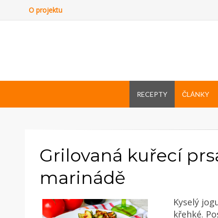
O projektu
RECEPTY
ČLÁNKY
Grilovaná kuřecí prs
marinádě
Kyselý jo
křehké. Po