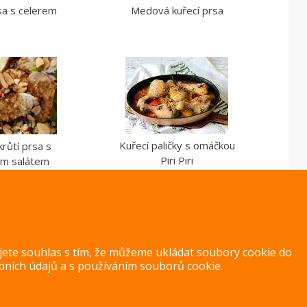
sa s celerem
Medová kuřecí prsa
Kuřecí paličky s omáčkou
růtí prsa s
Piri Piri
ým salátem
ujete souhlas s tím, že můžeme ukládat soubory cookie do
bních údajů
a s
používáním souborů cookie
.
Copyright 2014 – 2026 –
Jak v kuchyni
Zásady ochrany osobních úd