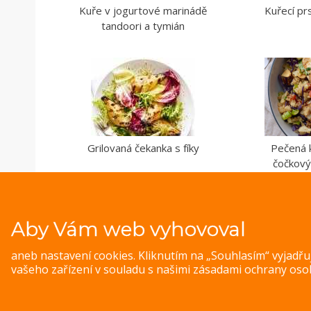
Kuře v jogurtové marinádě
Kuřecí pr
tandoori a tymián
Grilovaná čekanka s fíky
Pečená k
čočkov
Aby Vám web vyhovoval
aneb nastavení cookies. Kliknutím na „Souhlasím“ vyjadř
vašeho zařízení v souladu s našimi
zásadami ochrany oso
© 