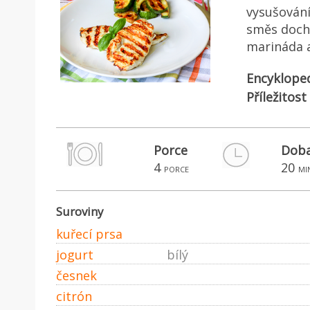
vysušován
směs dochu
marináda a
Encyklope
Příležitost
Porce
Doba
4
20
porce
mi
Suroviny
kuřecí prsa
jogurt
bílý
česnek
citrón