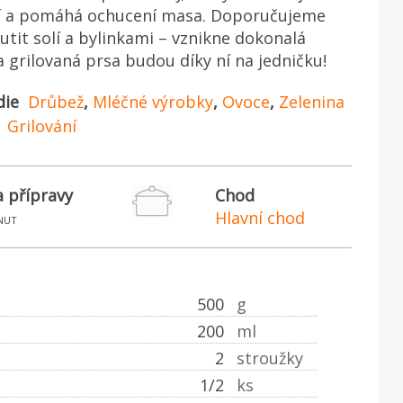
í a pomáhá ochucení masa. Doporučujeme
tit solí a bylinkami – vznikne dokonalá
 grilovaná prsa budou díky ní na jedničku!
die
Drůbež
,
Mléčné výrobky
,
Ovoce
,
Zelenina
Grilování
 přípravy
Chod
Hlavní chod
nut
500
g
200
ml
2
stroužky
1/2
ks