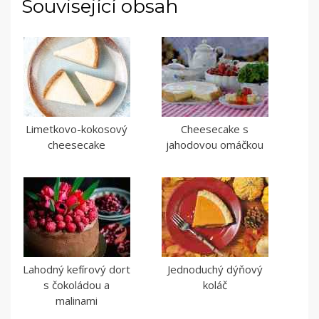
Související obsah
Limetkovo-kokosový
Cheesecake s
cheesecake
jahodovou omáčkou
Lahodný kefírový dort
Jednoduchý dýňový
s čokoládou a
koláč
malinami