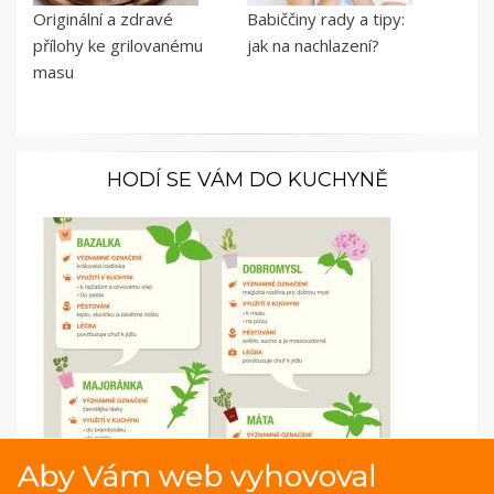
Originální a zdravé
Babiččiny rady a tipy:
přílohy ke grilovanému
jak na nachlazení?
masu
HODÍ SE VÁM DO KUCHYNĚ
Infografika: Nejpoužívanější bylinky v kuchyni i
Aby Vám web vyhovoval
jako lék