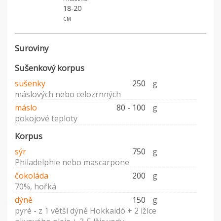
18-20
cm
Suroviny
Sušenkový korpus
sušenky
250
g
máslových nebo celozrnných
máslo
80 - 100
g
pokojové teploty
Korpus
sýr
750
g
Philadelphie nebo mascarpone
čokoláda
200
g
70%, hořká
dýně
150
g
pyré - z 1 větší dýně Hokkaidó + 2 lžíce