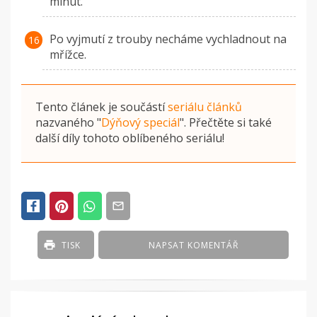
minut.
Po vyjmutí z trouby necháme vychladnout na
mřížce.
Tento článek je součástí
seriálu článků
nazvaného
"
Dýňový speciál
"
. Přečtěte si také
další díly tohoto oblíbeného seriálu!
TISK
NAPSAT KOMENTÁŘ