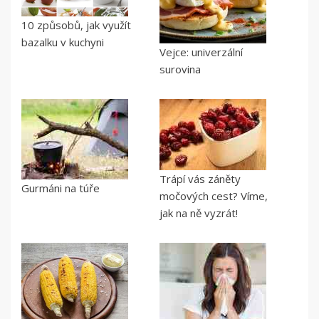
10 způsobů, jak využít
bazalku v kuchyni
Vejce: univerzální
surovina
Trápí vás záněty
Gurmáni na túře
močových cest? Víme,
jak na ně vyzrát!