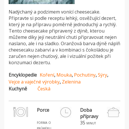
Nadýchaný a podzimem vonící cheesecake.
Připravte si podle receptu lehký, osvěžující dezert,
který je na přípravu poměrně jednoduchý a rychlý.
Tento cheesecake připravený z dýně, kterou
můžeme díky její neutrální chuti připravovat nejen
naslano, ale i na sladko. Oranžová barva dýně náplň
cheesecaku zabarví a v kombinaci s čokoládou je
zaručen nejen chuťový, ale i vizuální požitek při
konzumaci dezertu.
Encyklopedie
Koření
,
Mouka
,
Pochutiny
,
Sýry
,
Vejce a vaječné výrobky
,
Zelenina
Kuchyně
Česká
Porce
Doba
přípravy
forma o
35
minut
průměru