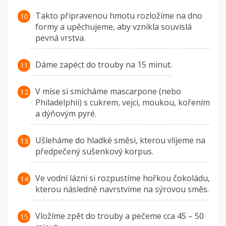
Takto připravenou hmotu rozložíme na dno
formy a upěchujeme, aby vznikla souvislá
pevná vrstva.
Dáme zapéct do trouby na 15 minut.
V míse si smícháme mascarpone (nebo
Philadelphii) s cukrem, vejci, moukou, kořením
a dýňovým pyré.
Ušleháme do hladké směsi, kterou vlijeme na
předpečený sušenkový korpus.
Ve vodní lázni si rozpustíme hořkou čokoládu,
kterou následně navrstvíme na sýrovou směs.
Vložíme zpět do trouby a pečeme cca 45 – 50