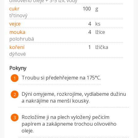
olivového oleje + 3-5 lžic vody
cukr
100
g
třtinový
vejce
4
ks
mouka
4
lžíce
polohrubá
koření
1
lžička
dýňové
Pokyny
Troubu si předehřejeme na 175°C.
Dýni omyjeme, rozkrojíme, vydlabeme dužinu
a nakrájíme na menší kousky.
Rozložíme ji na plech vyložený pečicím
papírem a zakápneme trochou olivového
oleje.