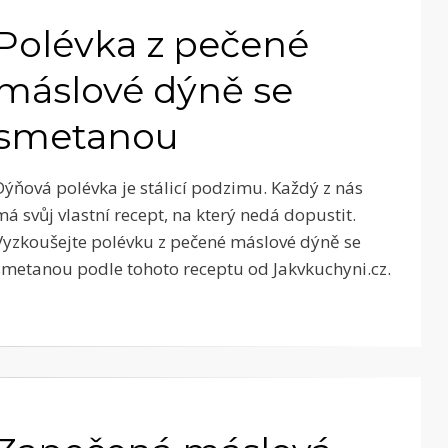
Polévka z pečené
máslové dýně se
smetanou
Dýňová polévka je stálicí podzimu. Každý z nás
má svůj vlastní recept, na který nedá dopustit.
Vyzkoušejte polévku z pečené máslové dýně se
smetanou podle tohoto receptu od Jakvkuchyni.cz.