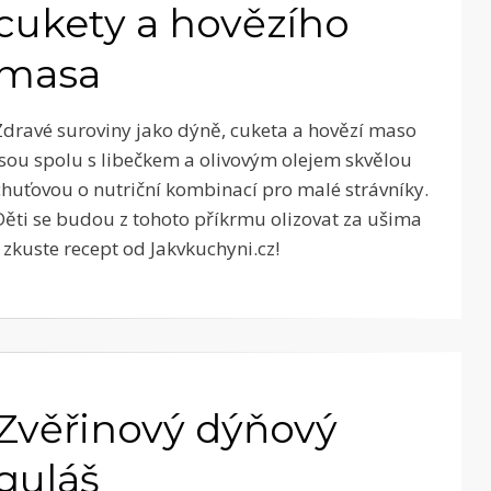
cukety a hovězího
masa
Zdravé suroviny jako dýně, cuketa a hovězí maso
jsou spolu s libečkem a olivovým olejem skvělou
chuťovou o nutriční kombinací pro malé strávníky.
Děti se budou z tohoto příkrmu olizovat za ušima
- zkuste recept od Jakvkuchyni.cz!
Zvěřinový dýňový
guláš