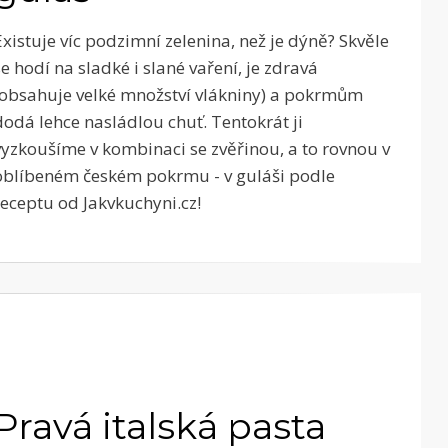
Existuje víc podzimní zelenina, než je dýně? Skvěle
se hodí na sladké i slané vaření, je zdravá
(obsahuje velké množství vlákniny) a pokrmům
dodá lehce nasládlou chuť. Tentokrát ji
vyzkoušíme v kombinaci se zvěřinou, a to rovnou v
oblíbeném českém pokrmu - v guláši podle
receptu od Jakvkuchyni.cz!
Pravá italská pasta