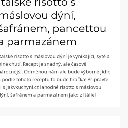
Italské risotto s
máslovou dýní,
šafránem, pancettou
a parmazánem
Italské risotto s máslovou dýní je vynikající, syté a
plné chutí. Recept je snadný, ale časově
náročnější. Odměnou nám ale bude výborné jídlo
a podle tohoto receptu to bude hračka! Připravte
si s Jakvkuchyni.cz lahodné risotto s máslovou
dýní, šafránem a parmazánem jako z Itálie!