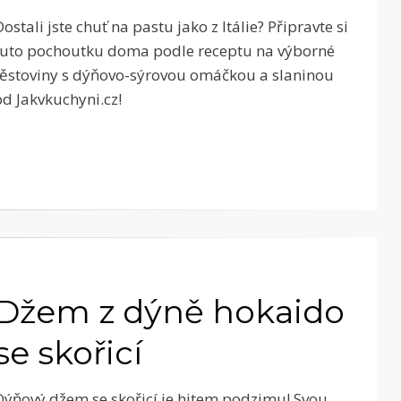
Dostali jste chuť na pastu jako z Itálie? Připravte si
tuto pochoutku doma podle receptu na výborné
těstoviny s dýňovo-sýrovou omáčkou a slaninou
od Jakvkuchyni.cz!
Džem z dýně hokaido
se skořicí
Dýňový džem se skořicí je hitem podzimu! Svou