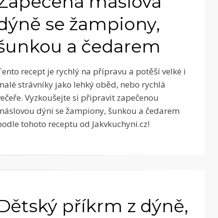
Zapečená máslová
dýně se žampiony,
šunkou a čedarem
Tento recept je rychlý na přípravu a potěší velké i
malé strávníky jako lehký oběd, nebo rychlá
večeře. Vyzkoušejte si připravit zapečenou
máslovou dýni se žampiony, šunkou a čedarem
podle tohoto receptu od Jakvkuchyni.cz!
Dětský příkrm z dýně,