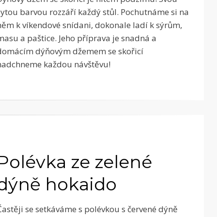
sytou barvou rozzáří každý stůl. Pochutnáme si na
něm k víkendové snídani, dokonale ladí k sýrům,
masu a paštice. Jeho příprava je snadná a
domácím dýňovým džemem se skořicí
nadchneme každou návštěvu!
Polévka ze zelené
dýně hokaido
Častěji se setkáváme s polévkou s červené dýně