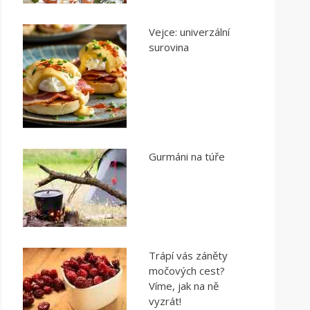
Vejce: univerzální
surovina
Gurmáni na túře
Trápí vás záněty
močových cest?
Víme, jak na ně
vyzrát!