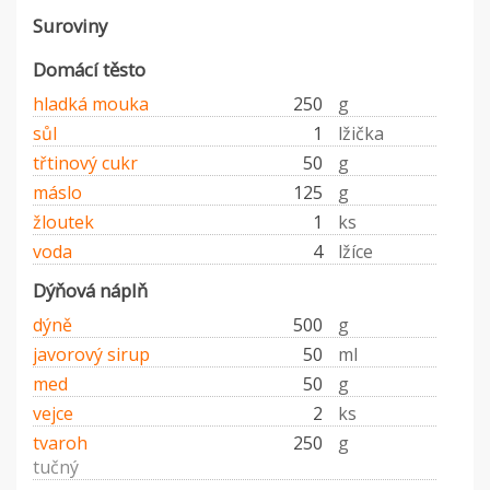
Suroviny
Domácí těsto
hladká mouka
250
g
sůl
1
lžička
třtinový cukr
50
g
máslo
125
g
žloutek
1
ks
voda
4
lžíce
Dýňová náplň
dýně
500
g
javorový sirup
50
ml
med
50
g
vejce
2
ks
tvaroh
250
g
tučný