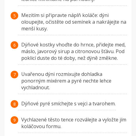
Mezitím si připravte náplň koláče: dýni
oloupejte, očistěte od semínek a nakrájejte na
menší kusy.
Dýňové kostky vhoďte do hrnce, přidejte med,
máslo, javorový sirup a citronovou šťávu. Pod
poklicí duste do té doby, než dýně změkne.
Uvařenou dýni rozmixujte dohladka
ponorným mixérem a pyré nechte lehce
vychladnout.
Dýňové pyré smíchejte s vejci a tvarohem.
Vychlazené těsto tence rozválejte a vyložte jím
koláčovou formu.