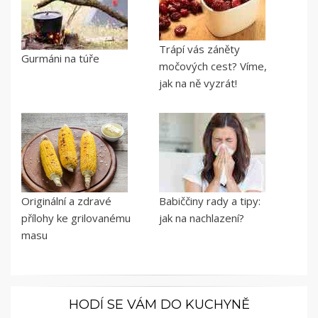
Trápí vás záněty
Gurmáni na túře
močových cest? Víme,
jak na ně vyzrát!
Originální a zdravé
Babiččiny rady a tipy:
přílohy ke grilovanému
jak na nachlazení?
masu
HODÍ SE VÁM DO KUCHYNĚ