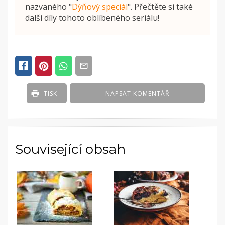
nazvaného
"
Dýňový speciál
"
. Přečtěte si také
další díly tohoto oblíbeného seriálu!
TISK
NAPSAT KOMENTÁŘ
Související obsah