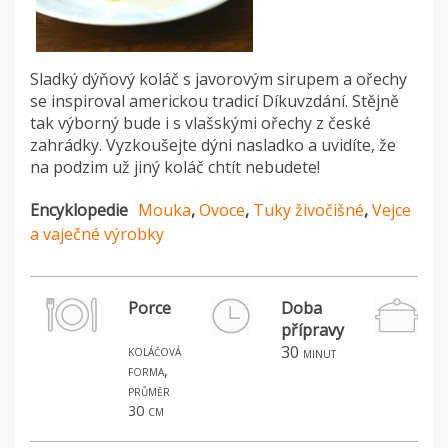
Sladký dýňový koláč s javorovým sirupem a ořechy
se inspiroval americkou tradicí Díkuvzdání. Stějně
tak výborný bude i s vlašskými ořechy z české
zahrádky. Vyzkoušejte dýni nasladko a uvidíte, že
na podzim už jiný koláč chtít nebudete!
Encyklopedie
Mouka
,
Ovoce
,
Tuky živočišné
,
Vejce
a vaječné výrobky
Porce
Doba
přípravy
koláčová
30
minut
forma,
průměr
30 cm