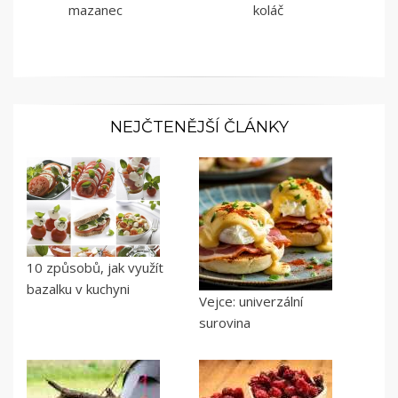
mazanec
koláč
NEJČTENĚJŠÍ ČLÁNKY
10 způsobů, jak využít
bazalku v kuchyni
Vejce: univerzální
surovina