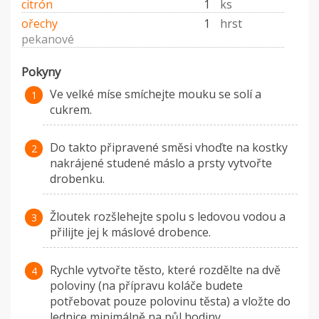
citrón
1
ks
ořechy
1
hrst
pekanové
Pokyny
Ve velké míse smíchejte mouku se solí a
cukrem.
Do takto připravené směsi vhoďte na kostky
nakrájené studené máslo a prsty vytvořte
drobenku.
Žloutek rozšlehejte spolu s ledovou vodou a
přilijte jej k máslové drobence.
Rychle vytvořte těsto, které rozdělte na dvě
poloviny (na přípravu koláče budete
potřebovat pouze polovinu těsta) a vložte do
lednice minimálně na půl hodiny.