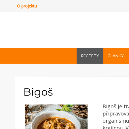
O projektu
RECEPTY
ČLÁNKY
Bigoš
Bigoš je t
připravova
organismu 
krajinou. V