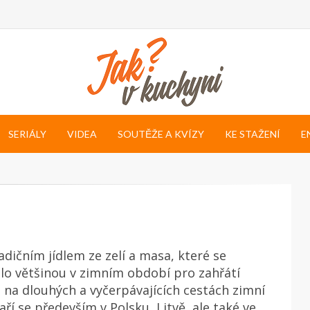
SERIÁLY
VIDEA
SOUTĚŽE A KVÍZY
KE STAŽENÍ
E
radičním jídlem ze zelí a masa, které se
lo většinou v zimním období pro zahřátí
na dlouhých a vyčerpávajících cestách zimní
aří se především v Polsku, Litvě, ale také ve