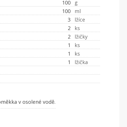
100
g
100
ml
3
lžíce
2
ks
2
lžičky
1
ks
1
ks
1
lžička
oměkka v osolené vodě.