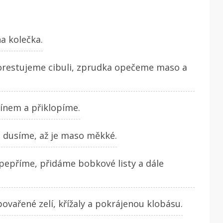
a kolečka.
 orestujeme cibuli, zprudka opečeme maso a
vínem a přiklopíme.
 dusíme, až je maso měkké.
opepříme, přidáme bobkové listy a dále
ovařené zelí, křížaly a pokrájenou klobásu.