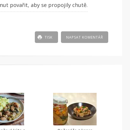
t povařit, aby se propojily chutě.
TISK
NAPSAT KOMENTÁŘ