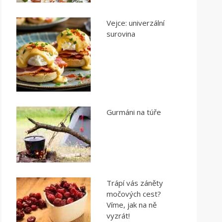
Vejce: univerzální
surovina
Gurmáni na túře
Trápí vás záněty
močových cest?
Víme, jak na ně
vyzrát!