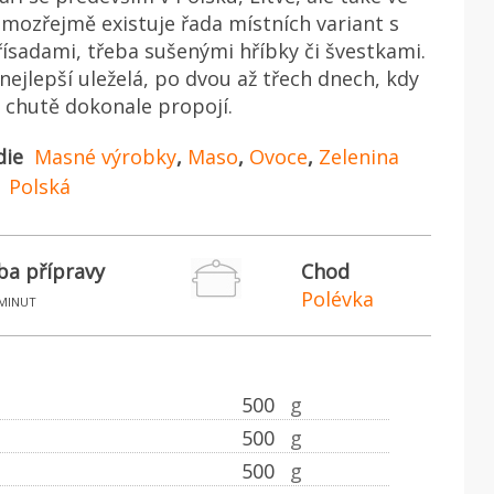
amozřejmě existuje řada místních variant s
ísadami, třeba sušenými hříbky či švestkami.
 nejlepší uleželá, po dvou až třech dnech, kdy
 chutě dokonale propojí.
die
Masné výrobky
,
Maso
,
Ovoce
,
Zelenina
Polská
ba přípravy
Chod
Polévka
minut
500
g
500
g
500
g