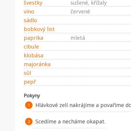
švestky
sušené, křížaly
víno
červené
sádlo
bobkový list
paprika
mletá
cibule
klobása
majoránka
sůl
pepř
Pokyny
Hlávkové zelí nakrájíme a povaříme d
Scedíme a necháme okapat.