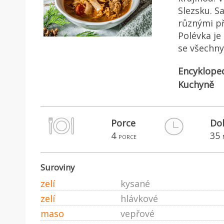
Slezsku. S
různými př
Polévka je
se všechny
Encyklope
Kuchyně
Porce
Do
4
35
porce
Suroviny
zelí
kysané
zelí
hlávkové
maso
vepřové