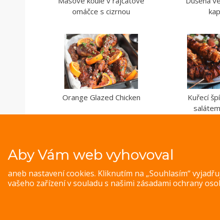
Masové koule v rajčatové
Dušená ve
omáčce s cizrnou
ka
Orange Glazed Chicken
Kuřecí šp
salátem
Aby Vám web vyhovoval
aneb nastavení cookies. Kliknutím na „Souhlasím“ vyjadř
vašeho zařízení v souladu s našimi
zásadami ochrany oso
© 