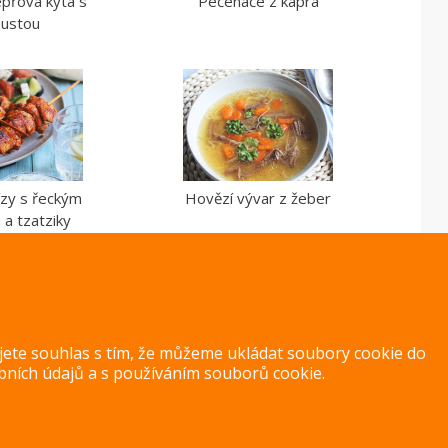
přová kýta s
Pečenáče z kapra
pustou
ízy s řeckým
Hovězí vývar z žeber
 a tzatziky
ujete souhlas s tím, že můžeme ukládat soubory cookie do
bních údajů
a s
používáním souborů cookie
.
Copyright 2014 – 2026 –
Jak v kuchyni
Zásady ochrany osobních úd