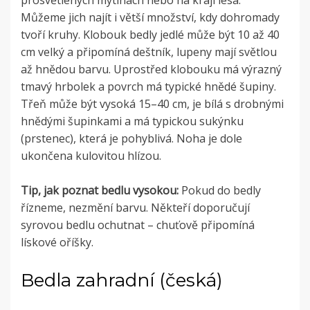
Můžeme jich najít i větší množství, kdy dohromady
tvoří kruhy. Klobouk bedly jedlé může být 10 až 40
cm velký a připomíná deštník, lupeny mají světlou
až hnědou barvu. Uprostřed klobouku má výrazný
tmavý hrbolek a povrch má typické hnědé šupiny.
Třeň může být vysoká 15–40 cm, je bílá s drobnými
hnědými šupinkami a má typickou sukýnku
(prstenec), která je pohyblivá. Noha je dole
ukončena kulovitou hlízou.
Tip, jak poznat bedlu vysokou:
Pokud do bedly
řízneme, nezmění barvu. Někteří doporučují
syrovou bedlu ochutnat – chuťově připomíná
lískové oříšky.
Bedla zahradní (česká)