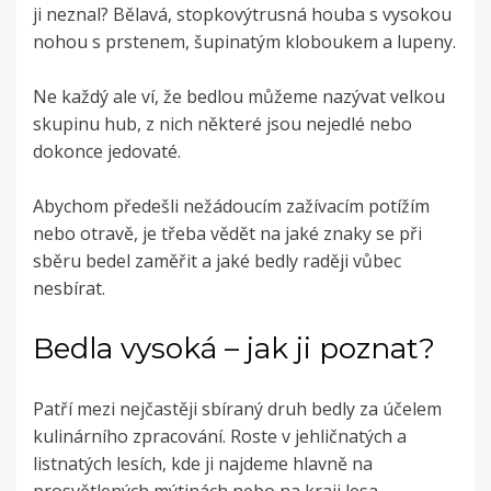
ji neznal? Bělavá, stopkovýtrusná houba s vysokou
nohou s prstenem, šupinatým kloboukem a lupeny.
Ne každý ale ví, že bedlou můžeme nazývat velkou
skupinu hub, z nich některé jsou nejedlé nebo
dokonce jedovaté.
Abychom předešli nežádoucím zažívacím potížím
nebo otravě, je třeba vědět na jaké znaky se při
sběru bedel zaměřit a jaké bedly raději vůbec
nesbírat.
Bedla vysoká – jak ji poznat?
Patří mezi nejčastěji sbíraný druh bedly za účelem
kulinárního zpracování. Roste v jehličnatých a
listnatých lesích, kde ji najdeme hlavně na
prosvětlených mýtinách nebo na kraji lesa.