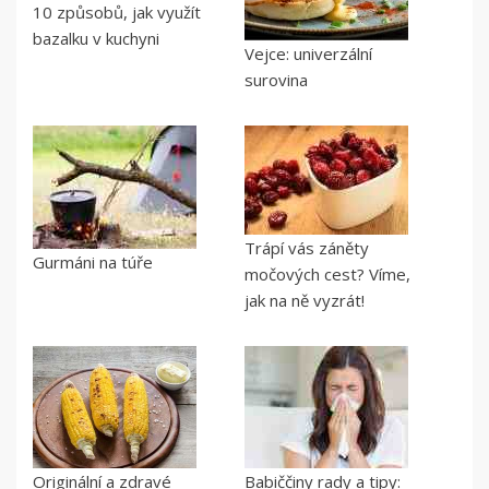
10 způsobů, jak využít
bazalku v kuchyni
Vejce: univerzální
surovina
Trápí vás záněty
Gurmáni na túře
močových cest? Víme,
jak na ně vyzrát!
Originální a zdravé
Babiččiny rady a tipy: