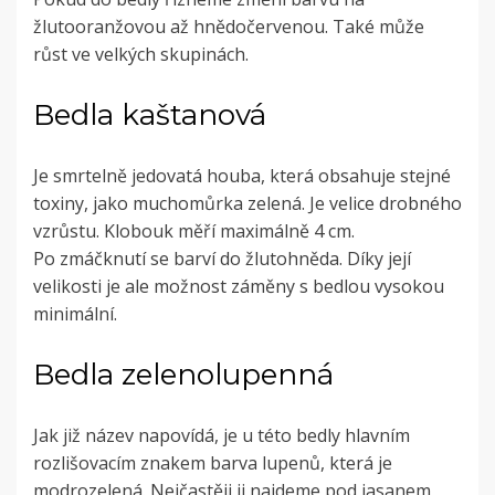
žlutooranžovou až hnědočervenou. Také může
růst ve velkých skupinách.
Bedla kaštanová
Je smrtelně jedovatá houba, která obsahuje stejné
toxiny, jako muchomůrka zelená. Je velice drobného
vzrůstu. Klobouk měří maximálně 4 cm.
Po zmáčknutí se barví do žlutohněda. Díky její
velikosti je ale možnost záměny s bedlou vysokou
minimální.
Bedla zelenolupenná
Jak již název napovídá, je u této bedly hlavním
rozlišovacím znakem barva lupenů, která je
modrozelená. Nejčastěji ji najdeme pod jasanem