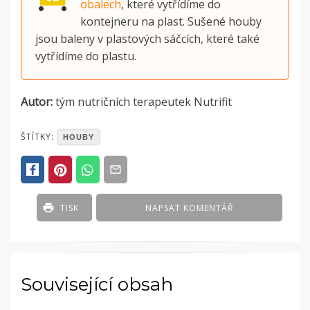
obalech
, které vytřídíme do
kontejneru na plast. Sušené houby
jsou baleny v plastových sáčcích, které také
vytřídíme do plastu.
Autor:
t
ým nutričních terapeutek Nutrifit
POSTED
ŠTÍTKY:
HOUBY
IN
ČLÁNKY
TISK
NAPSAT KOMENTÁŘ
Související obsah