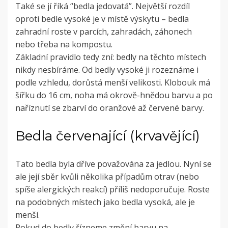
Také se jí říká “bedla jedovatá”. Největší rozdíl
oproti bedle vysoké je v místě výskytu – bedla
zahradní roste v parcích, zahradách, záhonech
nebo třeba na kompostu.
Základní pravidlo tedy zní: bedly na těchto místech
nikdy nesbíráme. Od bedly vysoké ji rozeznáme i
podle vzhledu, dorůstá menší velikosti. Klobouk má
šířku do 16 cm, noha má okrově-hnědou barvu a po
naříznutí se zbarví do oranžové až červené barvy.
Bedla červenající (krvavějící)
Tato bedla byla dříve považována za jedlou. Nyní se
ale její sběr kvůli několika případům otrav (nebo
spíše alergických reakcí) příliš nedoporučuje. Roste
na podobných místech jako bedla vysoká, ale je
menší.
Pokud do bedly řízneme změní barvu na