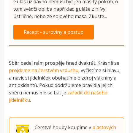
Guláš už dávno nemusí být jen masitý pokrm, o
tom svědčí obliba například guláše z hlívy
ústřičné, nebo ze sojového masa. Zkuste...
Recept - suroviny a postup
Sběr bedel nám prospěje hned dvakrát. Krásně se
projdeme na čerstvém vzduchu
, vyčistíme si hlavu,
a navíc si jídelníček obohatíme o zdroj vlákniny a
antioxidantů. Pokud dodržujeme pravidla jejich
sběru nemusíme se bát je
zařadit do našeho
jídelníčku
.
Čerstvé houby koupíme v
plastových