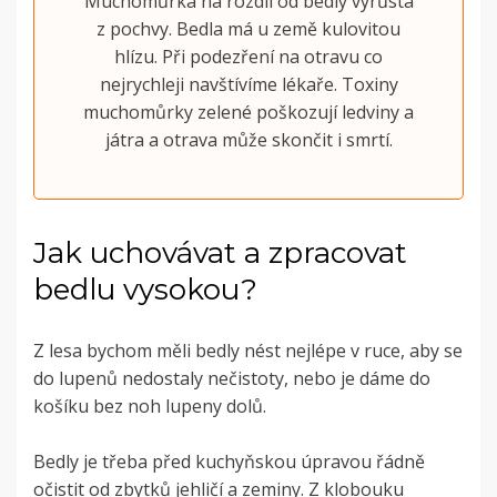
Muchomůrka na rozdíl od bedly vyrůstá
z pochvy. Bedla má u země kulovitou
hlízu. Při podezření na otravu co
nejrychleji navštívíme lékaře. Toxiny
muchomůrky zelené poškozují ledviny a
játra a otrava může skončit i smrtí.
Jak uchovávat a zpracovat
bedlu vysokou?
Z lesa bychom měli bedly nést nejlépe v ruce, aby se
do lupenů nedostaly nečistoty, nebo je dáme do
košíku bez noh lupeny dolů.
Bedly je třeba před kuchyňskou úpravou řádně
očistit od zbytků jehličí a zeminy. Z klobouku