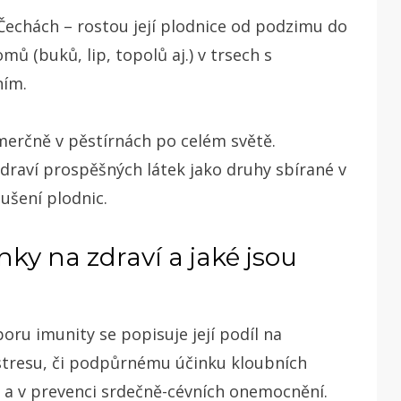
 Čechách – rostou její plodnice od podzimu do
ů (buků, lip, topolů aj.) v trsech s
ním.
komerčně v pěstírnách po celém světě.
zdraví prospěšných látek jako druhy sbírané v
sušení plodnic.
nky na zdraví a jaké jsou
ru imunity se popisuje její podíl na
 stresu, či podpůrnému účinku kloubních
i a v prevenci srdečně-cévních onemocnění.