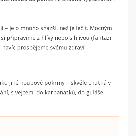
 – je o mnoho snazší, než je léčit. Mocným
si připravíme z hlívy nebo s hlívou (fantazii
a navíc prospějeme svému zdraví!
 jako jiné houbové pokrmy – skvěle chutná v
kání, s vejcem, do karbanátků, do guláše