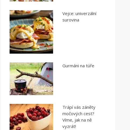
Vejce: univerzální
surovina
Gurmáni na túře
Trápí vás záněty
močových cest?
Víme, jak na ně
vyzrát!