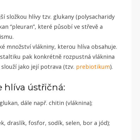
í složkou hlívy tzv. glukany (polysacharidy
an “pleuran”, které působí ve střevě a
ganismu.
é množství vlákniny, kterou hlíva obsahuje.
ristaltiku pak konkrétně rozpustná vláknina
ž slouží jako její potrava (tzv.
prebiotikum
).
hlíva ústřičná:
lukan, dále např. chitin (vláknina);
, draslík, fosfor, sodík, selen, bor a jód);