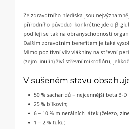
Ze zdravotního hlediska jsou nejvýznamnějš
přírodního původu), konkrétně jde o β-gluk
podílejí se tak na obranyschopnosti or
Dalším zdravotním benefitem je také vysok
Mimo pozitivní vliv vlákniny na střevní pe
(zejm. inulin) živí střevní mikroflóru, jeliko
V sušeném stavu obsahuje 
50 % sacharidů – nejcennější beta 3-D g
25 % bílkovin;
6 – 10 % minerálních látek (železo, zinek
1 – 2 % tuku;