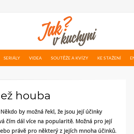
SERIÁLY
VIDEA
SOUTĚŽE A KVÍZY
KE STAŽENÍ
E
 než houba
 Někdo by možná řekl, že jsou její účinky
á čím dál více na popularitě. Možná pro její
nebo právě pro některý z jejích mnoha účinků.