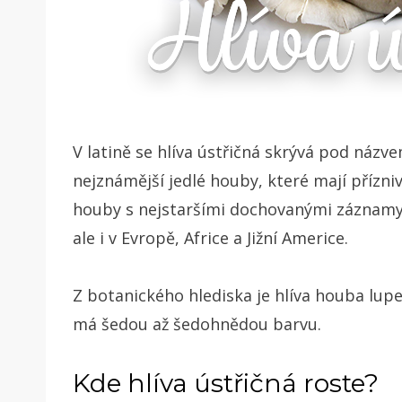
V latině se hlíva ústřičná skrývá pod názve
nejznámější jedlé houby, které mají přízni
houby s nejstaršími dochovanými záznamy o 
ale i v Evropě, Africe a Jižní Americe.
Z botanického hlediska je hlíva houba lupe
má šedou až šedohnědou barvu.
Kde hlíva ústřičná roste?