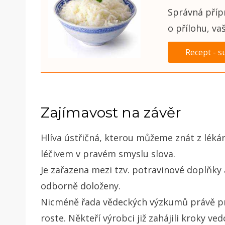
Správná přípr
o přílohu, va
Recept - s
Zajímavost na závěr
Hlíva ústřičná, kterou můžeme znát z lékár
léčivem v pravém smyslu slova.
Je zařazena mezi tzv. potravinové doplňky 
odborně doloženy.
Nicméně řada vědeckých výzkumů právě pro
roste. Někteří výrobci již zahájili kroky v