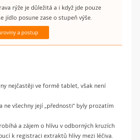
ava rýže je důležitá a i když jde pouze
še jídlo posune zase o stupeň výše.
uroviny a postup
ny nejčastěji ve formě tablet, však není
a ne všechny její „přednosti“ byly prozatím
bíhá a zájem o hlívu v odborných kruzích
edoucí k registraci extraktů hlívy mezi léčiva.