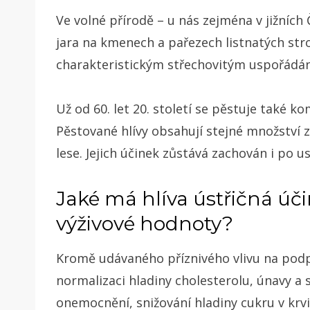
Ve volné přírodě – u nás zejména v jižních
jara na kmenech a pařezech listnatých strom
charakteristickým střechovitým uspořádá
Už od 60. let 20. století se pěstuje také 
Pěstované hlívy obsahují stejné množství 
lese. Jejich účinek zůstává zachován i po u
Jaké má hlíva ústřičná úči
výživové hodnoty?
Kromě udávaného příznivého vlivu na podpo
normalizaci hladiny cholesterolu, únavy a
onemocnění, snižování hladiny cukru v krv