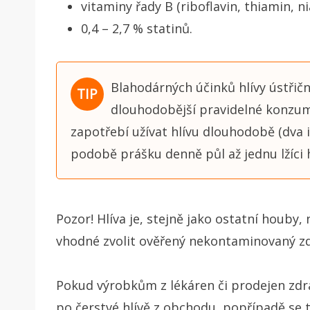
vitaminy řady B (riboflavin, thiamin, nia
0,4 – 2,7 % statinů.
Blahodárných účinků hlívy ústřič
dlouhodobější pravidelné konzuma
zapotřebí užívat hlívu dlouhodobě (dva i
podobě prášku denně půl až jednu lžíci h
Pozor! Hlíva je, stejně jako ostatní houby,
vhodné zvolit ověřený nekontaminovaný zd
Pokud výrobkům z lékáren či prodejen zd
po čerstvé hlívě z obchodu, popřípadě se