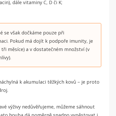
cin), dále vitaminy C, D či K;
né se však dočkáme pouze při
ci. Pokud má dojít k podpoře imunity, je
 tři měsíce) a v dostatečném množství (v
lívy).
 náchylná k akumulaci těžkých kovů – je proto
roj.
ravé výživy nedůvěřujeme, můžeme sáhnout
 tato houba dá poměrně snadno vypěstovat i