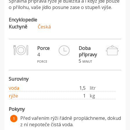
Správná příprava rýže je důležitá a i když jde pouze
o přílohu, vaše jídlo posune zase o stupeň výše.
Encyklopedie
Kuchyně
Česká
Porce
Doba
4
přípravy
P
5
porce
minut
Suroviny
voda
1,5
litr
rýže
1
kg
Pokyny
Před vařením rýži řádně propláchneme, dokud
z ní nepoteče čistá voda.