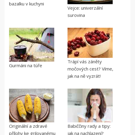
bazalku v kuchyni
Vejce: univerzální
surovina
Trápí vás záněty
Gurmáni na túře
močových cest? Víme,
jak na ně vyzrát!
Originální a zdravé
Babiččiny rady a tipy:
přílohy ke grilovanému
jak na nachlazení?