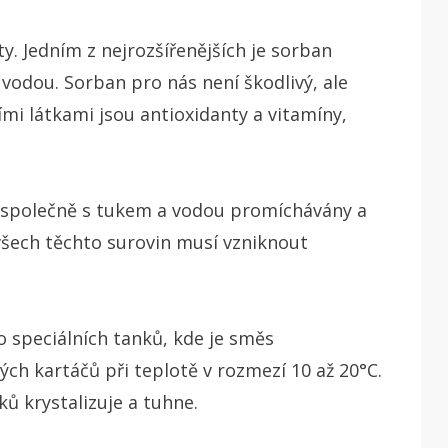
y. Jedním z nejrozšířenějších je sorban
 vodou. Sorban pro nás není škodlivý, ale
i látkami jsou antioxidanty a vitamíny,
y společně s tukem a vodou promíchávány a
 všech těchto surovin musí vzniknout
o speciálních tanků, kde je směs
h kartáčů při teplotě v rozmezí 10 až 20°C.
ů krystalizuje a tuhne.