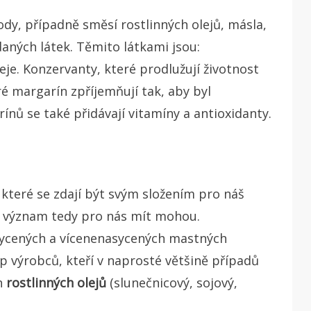
ody, případně směsí rostlinných olejů, másla,
aných látek. Těmito látkami jsou:
eje. Konzervanty, které prodlužují životnost
ré margarín zpříjemňují tak, aby byl
ínů se také přidávají vitamíny a antioxidanty.
které se zdají být svým složením pro náš
ní význam tedy pro nás mít mohou.
ycených a vícenenasycených mastných
p výrobců, kteří v naprosté většině případů
h
rostlinných olejů
(slunečnicový, sojový,