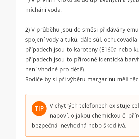
míchání voda.
2) V průběhu jsou do směsi přidávány emulg
spojení vody a tuků, dále sůl, ochucovadla 
případech jsou to karoteny (E160a nebo k
případech jsou to přírodně identická barvi
není vhodné pro děti!).
Rodiče by si při výběru margarínu měli těc
V chytrých telefonech existuje ce
napoví, o jakou chemickou či přír
bezpečná, nevhodná nebo škodlivá.