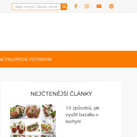
NCYKLOPEDIE POTRAVIN
NEJČTENĚJŠÍ ČLÁNKY
10 způsobů, jak
využít bazalku v
kuchyni