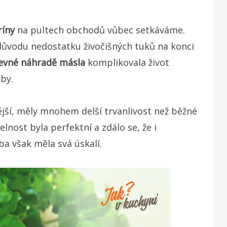
íny
na pultech obchodů vůbec setkáváme.
 důvodu nedostatku živočišných tuků na konci
levné náhradě másla
komplikovala život
by.
ější, měly mnohem delší trvanlivost než běžné
telnost byla perfektní a zdálo se, že i
ba však měla svá úskalí.