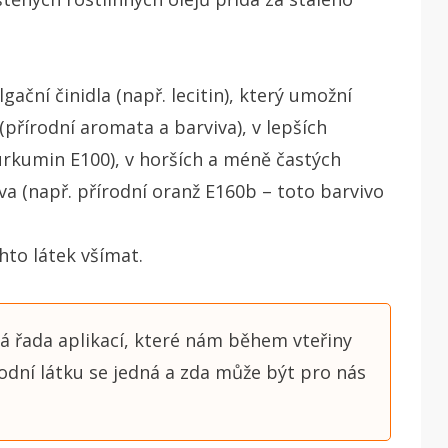
ační činidla (např. lecitin), který umožní
(přírodní aromata a barviva), v lepších
urkumin E100), v horších a méně častých
va (např. přírodní oranž E160b – toto barvivo
hto látek všímat.
lá řada aplikací, které nám během vteřiny
odní látku se jedná a zda může být pro nás