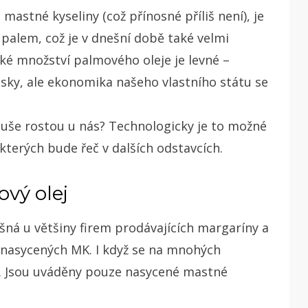
astné kyseliny (což přínosné příliš není), je
 palem, což je v dnešní době také velmi
ké množství palmového oleje je levné –
zisky, ale ekonomika našeho vlastního státu se
duše rostou u nás? Technologicky je to možné
 kterých bude řeč v dalších odstavcích.
vý olej
šná u většiny firem prodávajících margaríny a
 nasycených MK. I když se na mnohých
. Jsou uváděny pouze nasycené mastné