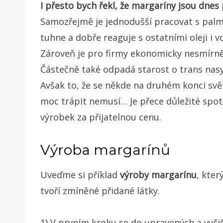
I přesto bych řekl, že margaríny jsou dnes
Samozřejmě je jednodušší pracovat s pal
tuhne a dobře reaguje s ostatními oleji i
Zároveň je pro firmy ekonomicky nesmírn
Částečně také odpadá starost o trans nasyc
Avšak to, že se někde na druhém konci svě
moc trápit nemusí… Je přece důležité spotř
výrobek za přijatelnou cenu.
Výroba margarínů
Uveďme si příklad
výroby margarínu
, kte
tvoří zmíněné přidané látky.
1) V prvním kroku se do upravených a vyčiš