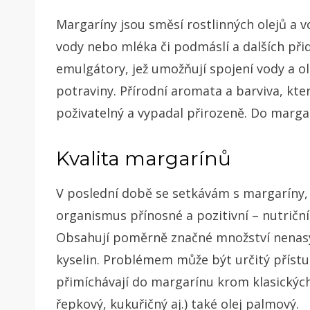
Margaríny jsou směsí rostlinných olejů a v
vody nebo mléka či podmáslí a dalších přid
emulgátory, jež umožňují spojení vody a ol
potraviny. Přírodní aromata a barviva, kte
poživatelný a vypadal přirozeně. Do margar
Kvalita margarínů
V poslední době se setkávám s margaríny, 
organismus přínosné a pozitivní – nutrič
Obsahují poměrně značné množství nenas
kyselin. Problémem může být určitý přístu
přimíchávají do margarínu krom klasickýc
řepkový, kukuřičný aj.) také olej palmový.