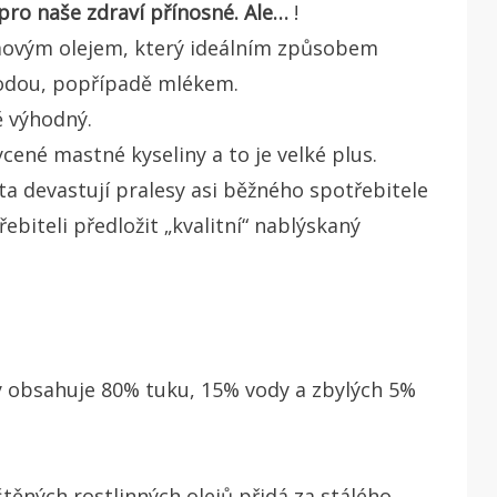
 pro naše zdraví přínosné. Ale…
!
movým olejem, který ideálním způsobem
 vodou, popřípadě mlékem.
ě výhodný.
ené mastné kyseliny a to je velké plus.
ta devastují pralesy asi běžného spotřebitele
ebiteli předložit „kvalitní“ nablýskaný
rý obsahuje 80% tuku, 15% vody a zbylých 5%
těných rostlinných olejů přidá za stálého