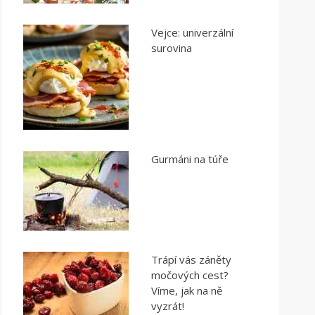
Vejce: univerzální
surovina
Gurmáni na túře
Trápí vás záněty
močových cest?
Víme, jak na ně
vyzrát!