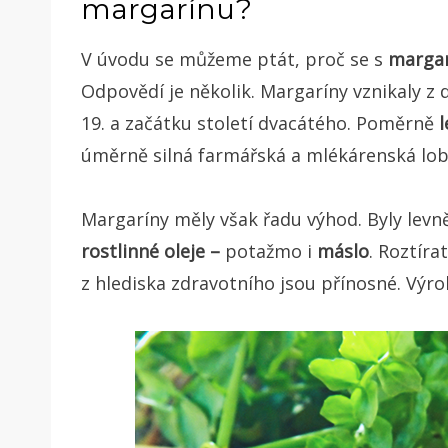
margarínu?
V úvodu se můžeme ptát, proč se s
margar
Odpovědí je několik. Margaríny vznikaly z
19. a začátku století dvacátého. Poměrně
úměrně silná farmářská a mlékárenská lob
Margaríny měly však řadu výhod. Byly levn
rostlinné oleje –
potažmo i
máslo
. Roztíra
z hlediska zdravotního jsou přínosné. Výro