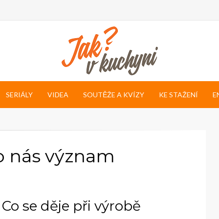
SERIÁLY
VIDEA
SOUTĚŽE A KVÍZY
KE STAŽENÍ
E
ro nás význam
Co se děje při výrobě