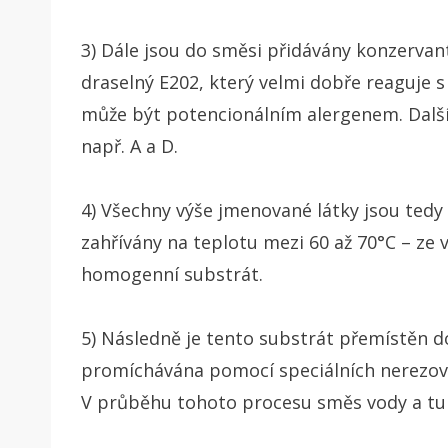
3) Dále jsou do směsi přidávány konzervant
draselný E202, který velmi dobře reaguje s
může být potencionálním alergenem. Dalším
např. A a D.
4) Všechny výše jmenované látky jsou ted
zahřívány na teplotu mezi 60 až 70°C – ze
homogenní substrát.
5) Následně je tento substrát přemístěn d
promíchávána pomocí speciálních nerezovýc
V průběhu tohoto procesu směs vody a tuk