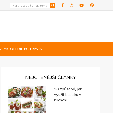
NCYKLOPEDIE POTRAVIN
NEJČTENĚJŠÍ ČLÁNKY
10 způsobů, jak
využít bazalku v
kuchyni