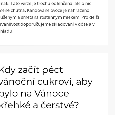
jinak. Tato verze je trochu odlehčená, ale o nic
méně chutná. Kandované ovoce je nahrazeno
sušeným a smetana rostlinným mlékem. Pro delší
trvanlivost doporučujeme skladování v dóze a v
chladu.
Kdy začít péct
vánoční cukroví, aby
bylo na Vánoce
křehké a čerstvé?