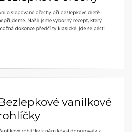
Ani o slepované ořechy při bezlepkové dietě
nepřijdeme. Našli jsme výborný recept, který
možná dokonce předčí ty klasické. Jde se péct!
Bezlepkové vanilkové
rohlíčky
Vanilkové rohlíčky k nám kdysi doputovaly z