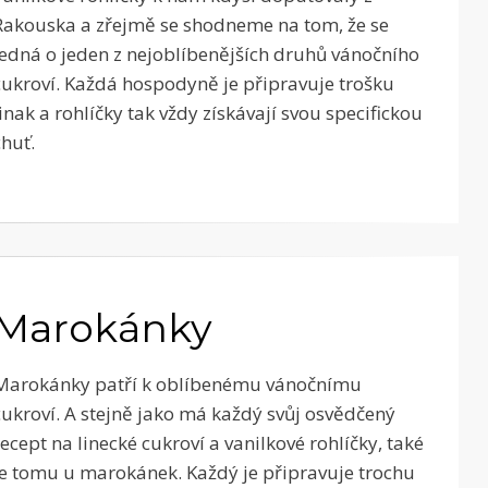
Rakouska a zřejmě se shodneme na tom, že se
jedná o jeden z nejoblíbenějších druhů vánočního
cukroví. Každá hospodyně je připravuje trošku
jinak a rohlíčky tak vždy získávají svou specifickou
chuť.
Marokánky
Marokánky patří k oblíbenému vánočnímu
cukroví. A stejně jako má každý svůj osvědčený
recept na linecké cukroví a vanilkové rohlíčky, také
je tomu u marokánek. Každý je připravuje trochu