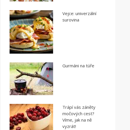
Vejce: univerzální
surovina
Gurmáni na túře
Trápí vás záněty
močových cest?
Víme, jak na ně
vyzrát!