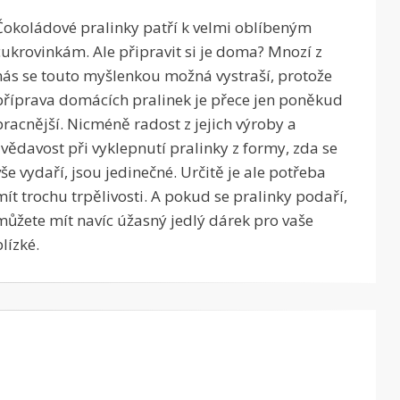
Čokoládové pralinky patří k velmi oblíbeným
cukrovinkám. Ale připravit si je doma? Mnozí z
nás se touto myšlenkou možná vystraší, protože
příprava domácích pralinek je přece jen poněkud
pracnější. Nicméně radost z jejich výroby a
zvědavost při vyklepnutí pralinky z formy, zda se
vše vydaří, jsou jedinečné. Určitě je ale potřeba
mít trochu trpělivosti. A pokud se pralinky podaří,
můžete mít navíc úžasný jedlý dárek pro vaše
blízké.