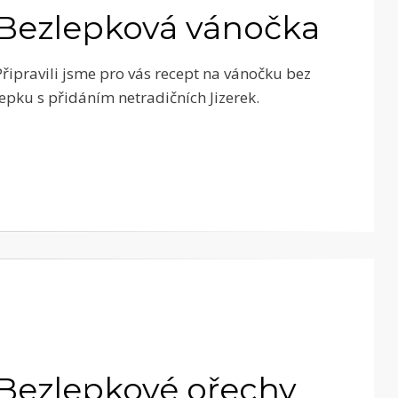
Bezlepková vánočka
Připravili jsme pro vás recept na vánočku bez
lepku s přidáním netradičních Jizerek.
Bezlepkové ořechy