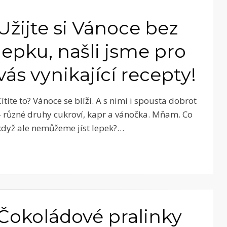
Užijte si Vánoce bez
lepku, našli jsme pro
vás vynikající recepty!
Cítíte to? Vánoce se blíží. A s nimi i spousta dobrot
– různé druhy cukroví, kapr a vánočka. Mňam. Co
když ale nemůžeme jíst lepek?…
Čokoládové pralinky