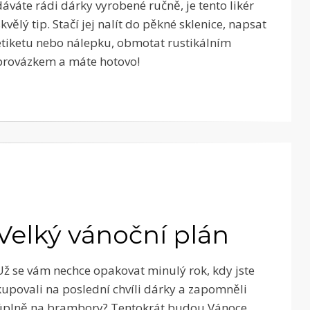
dáváte rádi dárky vyrobené ručně, je tento likér
skvělý tip. Stačí jej nalít do pěkné sklenice, napsat
etiketu nebo nálepku, obmotat rustikálním
provázkem a máte hotovo!
Velký vánoční plán
Už se vám nechce opakovat minulý rok, kdy jste
kupovali na poslední chvíli dárky a zapomněli
úplně na brambory? Tentokrát budou Vánoce