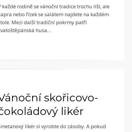
V každé rodině se vánoční tradice trochu liší, ale
kapra nebo řízek se salátem najdete na každém
stole. Mezi další tradiční pokrmy patří
svatoštěpánská husa…
Vánoční skořicovo-
čokoládový likér
Smetanový likér si vyrobte do zásoby. A pokud