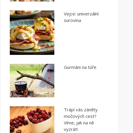
Vejce: univerzální
surovina
Gurmáni na túře
Trápí vás záněty
močových cest?
Víme, jak na ně
vyzrát!