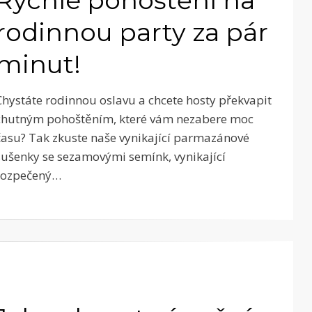
rodinnou party za pár
minut!
Chystáte rodinnou oslavu a chcete hosty překvapit
chutným pohoštěním, které vám nezabere moc
času? Tak zkuste naše vynikající parmazánové
sušenky se sezamovými semínk, vynikající
rozpečený…