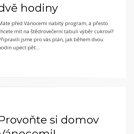
dvě hodiny
Máte před Vánocemi nabitý program, a přesto
chcete mít na štědrovečerní tabuli výběr cukroví?
Připravili jsme pro vás plán, jak během dvou
hodin upéct pět…
Provoňte si domov
Vánocemi!