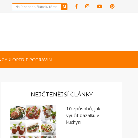
NCYKLOPEDIE POTRAVIN
NEJČTENĚJŠÍ ČLÁNKY
10 způsobů, jak
využít bazalku v
kuchyni