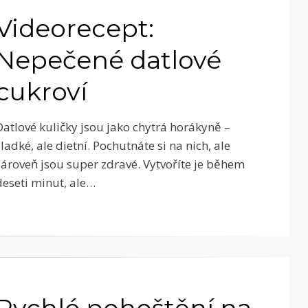
Videorecept:
Nepečené datlové
cukroví
Datlové kuličky jsou jako chytrá horákyně –
sladké, ale dietní. Pochutnáte si na nich, ale
zároveň jsou super zdravé. Vytvoříte je během
deseti minut, ale…
Rychlé pohoštění na