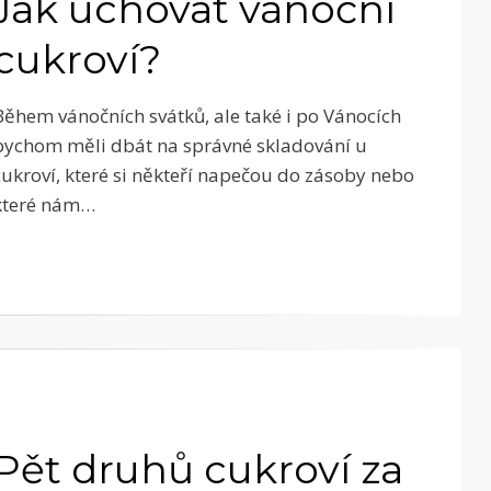
Jak uchovat vánoční
cukroví?
Během vánočních svátků, ale také i po Vánocích
bychom měli dbát na správné skladování u
cukroví, které si někteří napečou do zásoby nebo
které nám…
Pět druhů cukroví za