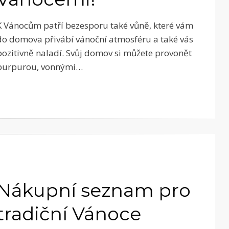
K Vánocům patří bezesporu také vůně, které vám
do domova přivábí vánoční atmosféru a také vás
pozitivně naladí. Svůj domov si můžete provonět
purpurou, vonnými…
Nákupní seznam pro
tradiční Vánoce