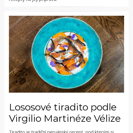
Lososové tiradito podle
Virgilio Martinéze Vélize
Tiradito je tradiční peruánský recept, pod kterým si