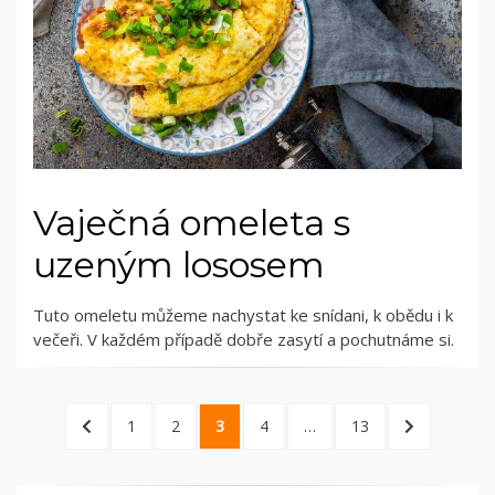
Vaječná omeleta s
uzeným lososem
Tuto omeletu můžeme nachystat ke snídani, k obědu i k
večeři. V každém případě dobře zasytí a pochutnáme si.
Stránkování
PREVIOUS
PAGE
PAGE
PAGE
PAGE
PAGE
NEXT
1
2
3
4
…
13
příspěvků
PAGE
PAGE