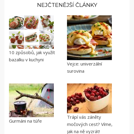
NEJČTENĚJŠÍ ČLÁNKY
10 způsobů, jak využít
bazalku v kuchyni
Vejce: univerzální
surovina
Trápí vás záněty
Gurmáni na túře
močových cest? Víme,
jak na ně vyzrát!