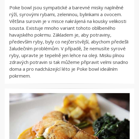
Poke bowl jsou sympatické a barevné misky naplněné
rýží, syrovými rybami, zeleninou, bylinkami a ovocem.
Většina surovin je v misce nakrájená na kousky velikosti
sousta. Existuje mnoho variant tohoto oblíbeného
havajského pokrmu. Základem je, aby potraviny,
především ryby, byly co nejčerstvější, abychom předešli
žaludečním problémům. V případě, že nemusíte syrové
ryby, upravte je tepelně jen lehce na oleji. Misku plnou
zdravých potravin si tak můžeme připravit velmi snadno
doma a pro nadcházející léto je Poke bowl ideálním
pokrmem.