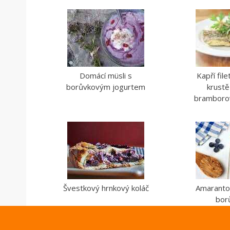
Domácí müsli s
Kapří file
borůvkovým jogurtem
krustě
bramboro
Švestkový hrnkový koláč
Amaranto
bor