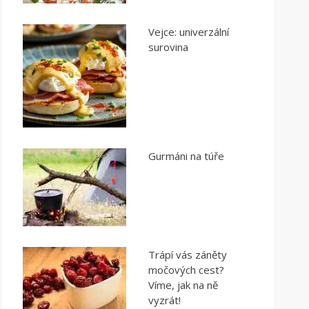
Vejce: univerzální
surovina
Gurmáni na túře
Trápí vás záněty
močových cest?
Víme, jak na ně
vyzrát!