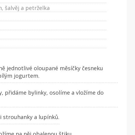
, šalvěj a petrželka
dně jednotlivé oloupané měsíčky česneku
ílým jogurtem.
, přidáme bylinky, osolíme a vložíme do
i strouhanky a lupínků.
ložíme na něj obalenou štiku.