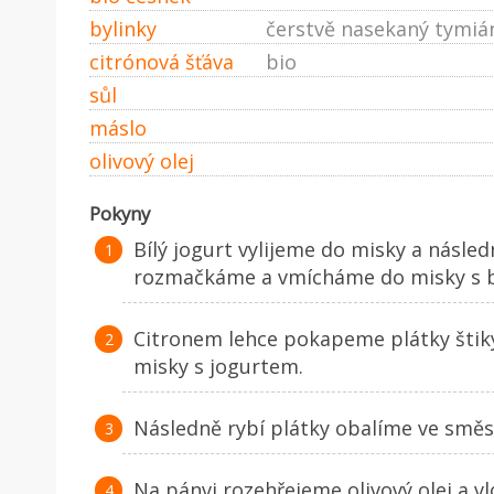
bylinky
čerstvě nasekaný tymián
citrónová šťáva
bio
sůl
máslo
olivový olej
Pokyny
Bílý jogurt vylijeme do misky a násle
rozmačkáme a vmícháme do misky s b
Citronem lehce pokapeme plátky štiky
misky s jogurtem.
Následně rybí plátky obalíme ve směs
Na pánvi rozehřejeme olivový olej a v