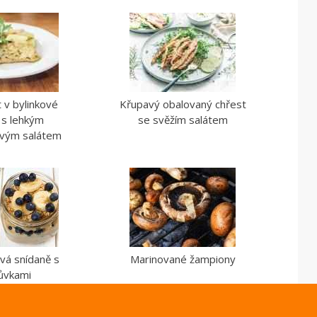
t v bylinkové
Křupavý obalovaný chřest
 s lehkým
se svěžím salátem
vým salátem
vá snídaně s
Marinované žampiony
ůvkami