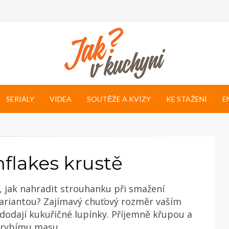
SERIÁLY
VIDEA
SOUTĚŽE A KVÍZY
KE STAŽENÍ
E
nflakes krustě
, jak nahradit strouhanku při smažení
variantou? Zajímavý chuťový rozměr vaším
dají kukuřičné lupínky. Příjemně křupou a
k rybímu masu.