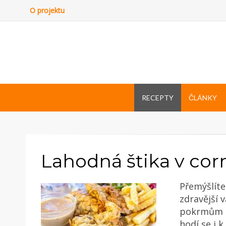
O projektu
RECEPTY
ČLÁNKY
Lahodná štika v cor
Přemýšlíte
zdravější 
pokrmům do
hodí se i 