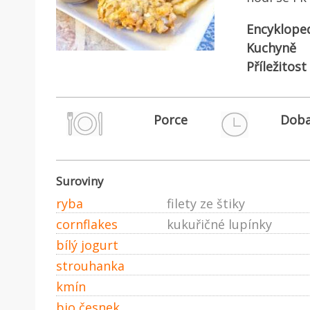
Encyklope
Kuchyně
Příležitost
Porce
Doba
Suroviny
ryba
filety ze štiky
cornflakes
kukuřičné lupínky
bílý jogurt
strouhanka
kmín
bio česnek