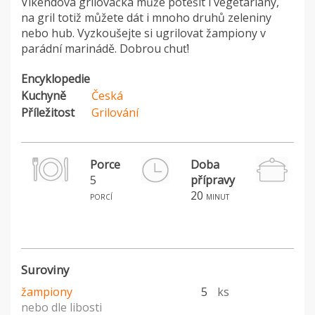
Víkendová grilovačka může potěšit i vegetariány,
na gril totiž můžete dát i mnoho druhů zeleniny
nebo hub. Vyzkoušejte si ugrilovat žampiony v
parádní marinádě. Dobrou chuť!
Encyklopedie
Kuchyně
Česká
Příležitost
Grilování
Porce
Doba
5
přípravy
H
20
porcí
minut
Suroviny
žampiony
5
ks
nebo dle libosti