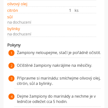
olivový olej
citrón
1
ks
sůl
na dochucení
bylinky
na dochucení
Pokyny
Žampiony neloupejme, stačí je pořádně očistit.
Očištěné žampiony nakrájíme na měsíčky.
Připravme si marinádu: smíchejme olivový olej,
citrón, sůl a bylinky..
Dejme žampiony do marinády a nechme je v
ledničce odležet cca 5 hodin.