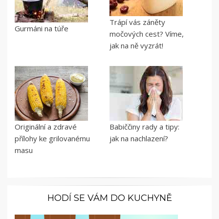
Trápí vás záněty
Gurmáni na túře
močových cest? Víme,
jak na ně vyzrát!
Originální a zdravé
Babiččiny rady a tipy:
přílohy ke grilovanému
jak na nachlazení?
masu
HODÍ SE VÁM DO KUCHYNĚ