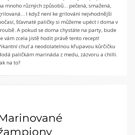
na mnoho různých způsobů… pečená, smažená,
grilovaná… I když není ke grilování nejvhodnější
počasí, šťavnaté paličky si můžeme upéct i doma v
troubě. A pokud se doma chystáte na party, bude
se vám zcela jistě hodit právě tento recept!
Pikantní chuť a neodolatelnou křupavou kůrčičku
dodá paličkám marináda z medu, zázvoru a chilli.
Jak na to?
Marinované
žampiony