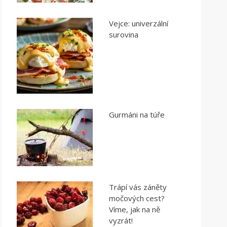
Vejce: univerzální
surovina
Gurmáni na túře
Trápí vás záněty
močových cest?
Víme, jak na ně
vyzrát!