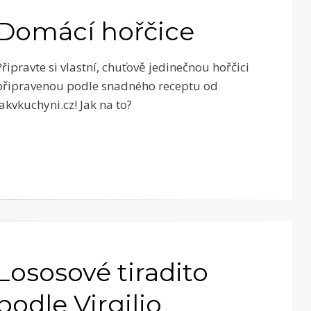
Domácí hořčice
Připravte si vlastní, chuťově jedinečnou hořčici
připravenou podle snadného receptu od
Jakvkuchyni.cz! Jak na to?
Lososové tiradito
podle Virgilio