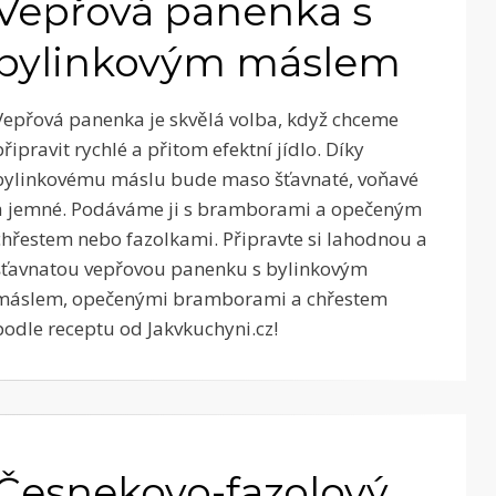
Vepřová panenka s
bylinkovým máslem
Vepřová panenka je skvělá volba, když chceme
připravit rychlé a přitom efektní jídlo. Díky
bylinkovému máslu bude maso šťavnaté, voňavé
a jemné. Podáváme ji s bramborami a opečeným
chřestem nebo fazolkami. Připravte si lahodnou a
šťavnatou vepřovou panenku s bylinkovým
máslem, opečenými bramborami a chřestem
podle receptu od Jakvkuchyni.cz!
Česnekovo-fazolový