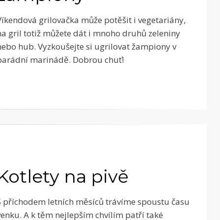
Víkendová grilovačka může potěšit i vegetariány,
na gril totiž můžete dát i mnoho druhů zeleniny
nebo hub. Vyzkoušejte si ugrilovat žampiony v
parádní marinádě. Dobrou chuť!
Kotlety na pivě
S příchodem letních měsíců trávíme spoustu času
venku. A k těm nejlepším chvílím patří také