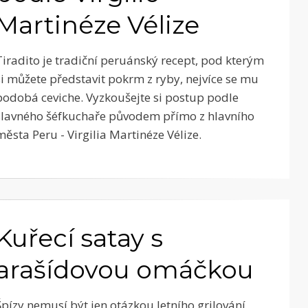
Martinéze Vélize
Tiradito je tradiční peruánský recept, pod kterým
si můžete představit pokrm z ryby, nejvíce se mu
podobá ceviche. Vyzkoušejte si postup podle
slavného šéfkuchaře původem přímo z hlavního
města Peru - Virgilia Martinéze Vélize.
Kuřecí satay s
arašídovou omáčkou
Špízy nemusí být jen otázkou letního grilování,