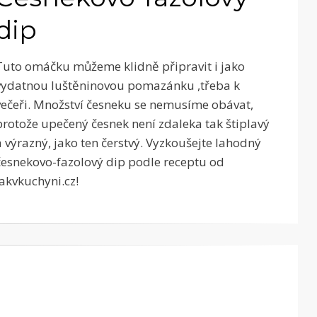
dip
Tuto omáčku můžeme klidně připravit i jako
vydatnou luštěninovou pomazánku ,třeba k
večeři. Množství česneku se nemusíme obávat,
protože upečený česnek není zdaleka tak štiplavý
a výrazný, jako ten čerstvý. Vyzkoušejte lahodný
česnekovo-fazolový dip podle receptu od
Jakvkuchyni.cz!