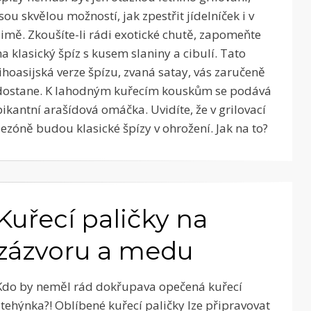
jsou skvělou možností, jak zpestřit jídelníček i v
zimě. Zkoušíte-li rádi exotické chutě, zapomeňte
na klasický špíz s kusem slaniny a cibulí. Tato
jihoasijská verze špízu, zvaná satay, vás zaručeně
dostane. K lahodným kuřecím kouskům se podává
pikantní arašídová omáčka. Uvidíte, že v grilovací
sezóně budou klasické špízy v ohrožení. Jak na to?
Kuřecí paličky na
zázvoru a medu
Kdo by neměl rád dokřupava opečená kuřecí
stehýnka?! Oblíbené kuřecí paličky lze připravovat