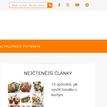
NCYKLOPEDIE POTRAVIN
NEJČTENĚJŠÍ ČLÁNKY
10 způsobů, jak
využít bazalku v
kuchyni