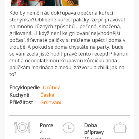
Kdo by neměl rád dokřupava opečená kuřecí
stehýnka?! Oblíbené kuřecí paličky lze připravovat
na mnoho různých způsobů… pečená, smažená,
grilovaná… I když není ke grilování nejvhodnější
počasí, šťavnaté paličky si můžeme upéct i doma v
troubě. A pokud se doma chystáte na party, bude
se vám zcela jistě hodit právě tento recept! Pikantní
chuť a neodolatelnou křupavou kůrčičku dodá
paličkám marináda z medu, zázvoru a chilli. Jak na
to?
Encyklopedie
Drůbež
Kuchyně
Česká
Příležitost
Grilování
Porce
Doba
4
přípravy
H