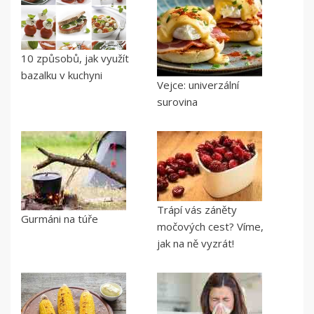
10 způsobů, jak využít
bazalku v kuchyni
Vejce: univerzální
surovina
Trápí vás záněty
Gurmáni na túře
močových cest? Víme,
jak na ně vyzrát!