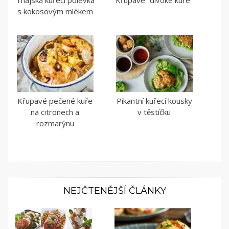
Thajská kuřecí polévka
Křupavé “divoké kuře”
s kokosovým mlékem
Křupavé pečené kuře
Pikantní kuřecí kousky
na citronech a
v těstíčku
rozmarýnu
NEJČTENĚJŠÍ ČLÁNKY