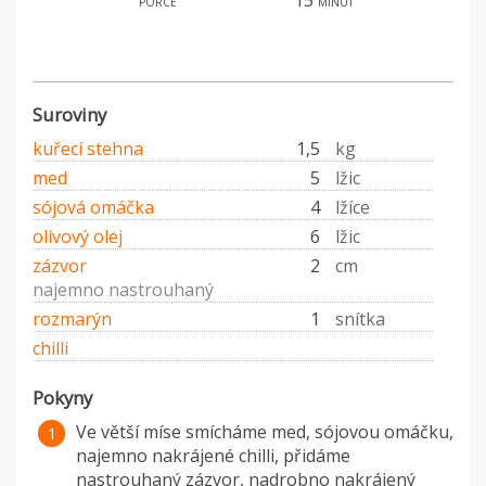
15
porce
minut
Suroviny
kuřecí stehna
1,5
kg
med
5
lžic
sójová omáčka
4
lžíce
olivový olej
6
lžic
zázvor
2
cm
najemno nastrouhaný
rozmarýn
1
snítka
chilli
Pokyny
Ve větší míse smícháme med, sójovou omáčku,
najemno nakrájené chilli, přidáme
nastrouhaný zázvor, nadrobno nakrájený