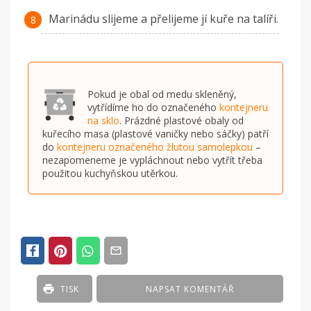
Marinádu slijeme a přelijeme jí kuře na talíři.
Pokud je obal od medu skleněný,
vytřídíme ho do označeného
kontejneru
na sklo
. Prázdné plastové obaly od
kuřecího masa (plastové vaničky nebo sáčky) patří
do
kontejneru označeného žlutou samolepkou
–
nezapomeneme je vypláchnout nebo vytřít třeba
použitou kuchyňskou utěrkou.
TISK
NAPSAT KOMENTÁŘ