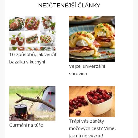
NEJČTENĚJŠÍ ČLÁNKY
10 způsobů, jak využít
bazalku v kuchyni
Vejce: univerzální
surovina
Trápí vás záněty
Gurmáni na túře
močových cest? Víme,
jak na ně vyzrát!