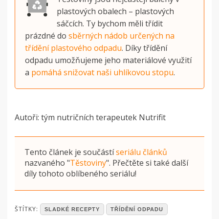
plastových obalech – plastových
sáčcích. Ty bychom měli třídit
prázdné do
sběrných nádob určených na
třídění plastového odpadu
. Díky třídění
odpadu umožňujeme jeho materiálové využití
a
pomáhá snižovat naši uhlíkovou stopu
.
Autoři: tým nutričních terapeutek Nutrifit
Tento článek je součástí
seriálu článků
nazvaného
"
Těstoviny
"
. Přečtěte si také další
díly tohoto oblíbeného seriálu!
POSTED
ŠTÍTKY:
SLADKÉ RECEPTY
TŘÍDĚNÍ ODPADU
IN