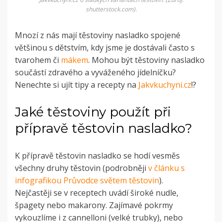
shutterstock.com).
Mnozí z nás mají těstoviny nasladko spojené
většinou s dětstvím, kdy jsme je dostávali často s
tvarohem či
mákem
. Mohou být těstoviny nasladko
součástí zdravého a vyváženého jídelníčku?
Nenechte si ujít tipy a recepty na
Jakvkuchyni.cz
!?
Jaké těstoviny použít při
přípravě těstovin nasladko?
K přípravě těstovin nasladko se hodí vesměs
všechny druhy těstovin (podrobněji
v článku s
infografikou Průvodce světem těstovin
).
Nejčastěji se v receptech uvádí široké nudle,
špagety nebo makarony. Zajímavé pokrmy
vykouzlíme i z cannelloni (velké trubky), nebo