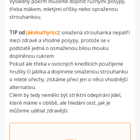
Výsledný pokrm můžeme doplnit různými posypy,
třeba mákem, mletými oříšky nebo opraženou
strouhankou.
TIP od
Jakvkuchyni.cz
:
smažená strouhanka nepatří
mezi zdravé a vhodné posypy, protože se v
podstatě jedná o osmaženou bílou mouku
doplněnou cukrem.
Pokud ale třeba v ovocných knedlících použijeme
hrušky či jablka a doplníme smaženou strouhanku
o mleté ořechy, získáme přeci jen o něco vhodnější
alternativu.
Cílem by tedy nemělo být striktní odepírání jídel,
které máme v oblibě, ale hledání cest, jak je
můžeme udělat zdravější.