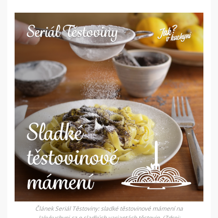
Článek Seriál Těstoviny: sladké těstovinové mámení na
Jakvkuchyni.cz o sladkých variantách těstovin. (Zdroj: