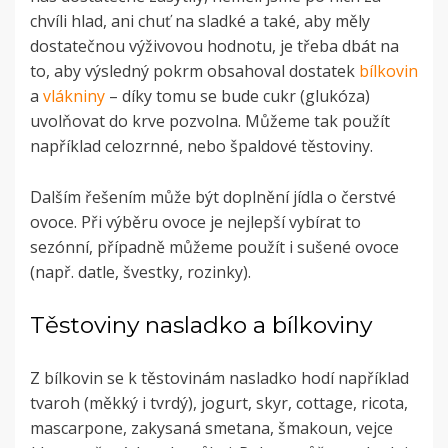
chvíli hlad, ani chuť na sladké a také, aby měly
dostatečnou výživovou hodnotu, je třeba dbát na
to, aby výsledný pokrm obsahoval dostatek
bílkovin
a
vlákniny
–
díky tomu se bude cukr (glukóza)
uvolňovat do krve pozvolna. Můžeme tak použít
například celozrnné, nebo špaldové těstoviny.
Dalším řešením může být doplnění jídla o čerstvé
ovoce. Při výběru ovoce je nejlepší vybírat to
sezónní, případně můžeme použít i sušené ovoce
(např. datle, švestky, rozinky).
Těstoviny nasladko a bílkoviny
Z bílkovin se k těstovinám nasladko hodí například
tvaroh (měkký i tvrdý), jogurt, skyr, cottage, ricota,
mascarpone, zakysaná smetana, šmakoun, vejce