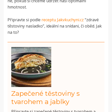
ne, pokud si chceme udržet naši optimální
hmotnost.
Připravte si podle
receptu Jakvkuchyni.cz
“zdravé
těstoviny nasladko”, ideální na snídani, či oběd. Jak
na to?
Zapečené těstoviny s
tvarohem a jablky
Připravte si zapečené těstoviny s tvarohem a