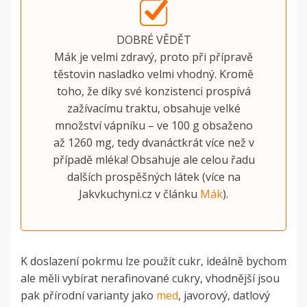
DOBRÉ VĚDĚT
Mák je velmi zdravý, proto při přípravě
těstovin nasladko velmi vhodný. Kromě
toho, že díky své konzistenci prospívá
zažívacímu traktu, obsahuje velké
množství vápníku – ve 100 g obsaženo
až 1260 mg, tedy dvanáctkrát více než v
případě mléka! Obsahuje ale celou řadu
dalších prospěšných látek (více na
Jakvkuchyni.cz
v článku
Mák
).
K doslazení pokrmu lze použít cukr, ideálně bychom
ale měli vybírat nerafinované cukry, vhodnější jsou
pak přírodní varianty jako
med
, javorový, datlový