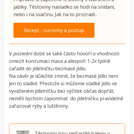
jablky. Těstoviny nasladko se hodí na snídani,
nebo i na svačinu. Jak na to prozradí...
Recept - suroviny a postup
V poslední době se také často hovoří o vhodnosti
omezit konzumaci masa a alespoň 1-2x týdně
zařadit do jídelníčku bezmasé jídlo.
Na závěr je důležité zmínit, že bezmasé jídlo není
jen to sladké. Přestože si můžeme sladké jídlo ve
vyváženém jídelníčku bez výčitek občas dopřát,
neměli bychom zapomínat do jídelníčku pravidelně
zařazovat ryby a luštěniny.
Těstoviny jsou nejčastěji baleny v