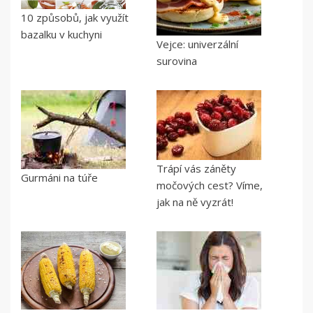
10 způsobů, jak využít
bazalku v kuchyni
Vejce: univerzální
surovina
Trápí vás záněty
Gurmáni na túře
močových cest? Víme,
jak na ně vyzrát!