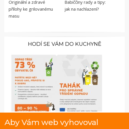
Originální a zdravé
Babiččiny rady a tipy:
přílohy ke grilovanému
jak na nachlazení?
masu
HODÍ SE VÁM DO KUCHYNĚ
Infografika: Proč a jak třídit odpad
Aby Vám web vyhovoval