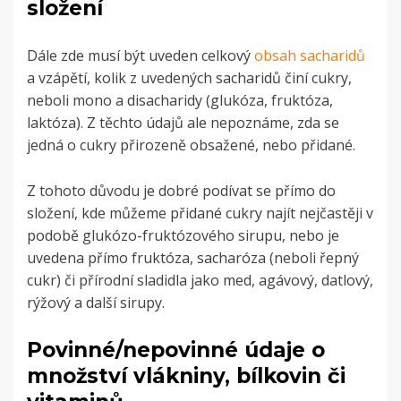
složení
Dále zde musí být uveden celkový
obsah sacharidů
a vzápětí, kolik z uvedených sacharidů činí cukry,
neboli mono a disacharidy (glukóza, fruktóza,
laktóza). Z těchto údajů ale nepoznáme, zda se
jedná o cukry přirozeně obsažené, nebo přidané.
Z tohoto důvodu je dobré podívat se přímo do
složení, kde můžeme přidané cukry najít nejčastěji v
podobě glukózo-fruktózového sirupu, nebo je
uvedena přímo fruktóza, sacharóza (neboli řepný
cukr) či přírodní sladidla jako med, agávový, datlový,
rýžový a další sirupy.
Povinné/nepovinné údaje o
množství vlákniny, bílkovin či