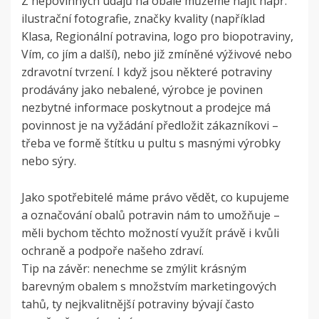
Z nepovinných údajů na obale můžeme najít např.
ilustrační fotografie, značky kvality (například
Klasa, Regionální potravina, logo pro biopotraviny,
Vím, co jím a další), nebo již zmíněné výživové nebo
zdravotní tvrzení.
I když jsou některé potraviny
prodávány jako nebalené, výrobce je povinen
nezbytné informace poskytnout a prodejce má
povinnost je na vyžádání předložit zákazníkovi –
třeba ve formě štítku u pultu s masnými výrobky
nebo sýry.
Jako spotřebitelé máme právo vědět, co kupujeme
a označování obalů potravin nám to umožňuje –
měli bychom těchto možností využít právě i kvůli
ochraně a podpoře našeho zdraví.
Tip na závěr: nenechme se zmýlit krásným
barevným obalem s množstvím marketingových
tahů, ty nejkvalitnější potraviny bývají často