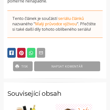
poměrně nenápadné.
Tento článek je součástí
seriálu článků
nazvaného
"
Malý průvodce výživou
"
. Přečtěte
si také další díly tohoto oblíbeného seriálu!
POSTED
IN
ČLÁNKY
TISK
NAPSAT KOMENTÁŘ
Související obsah