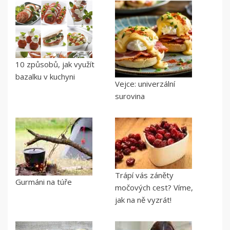
10 způsobů, jak využít
bazalku v kuchyni
Vejce: univerzální
surovina
Trápí vás záněty
Gurmáni na túře
močových cest? Víme,
jak na ně vyzrát!