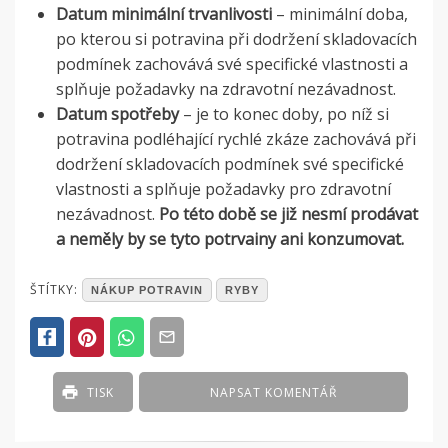
Datum minimální trvanlivosti
– minimální doba,
po kterou si potravina při dodržení skladovacích
podmínek zachovává své specifické vlastnosti a
splňuje požadavky na zdravotní nezávadnost.
Datum spotřeby
– je to konec doby, po níž si
potravina podléhající rychlé zkáze zachovává při
dodržení skladovacích podmínek své specifické
vlastnosti a splňuje požadavky pro zdravotní
nezávadnost.
Po této době se již nesmí prodávat
a neměly by se tyto potrvainy ani konzumovat.
POSTED
ŠTÍTKY:
NÁKUP POTRAVIN
RYBY
IN
ČLÁNKY
TISK
NAPSAT KOMENTÁŘ