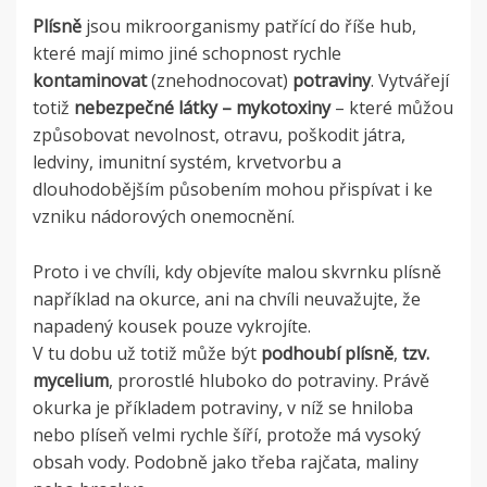
Plísně
jsou mikroorganismy patřící do říše hub,
které mají mimo jiné schopnost rychle
kontaminovat
(znehodnocovat)
potraviny
. Vytvářejí
totiž
nebezpečné látky – mykotoxiny
– které můžou
způsobovat nevolnost, otravu, poškodit játra,
ledviny, imunitní systém, krvetvorbu a
dlouhodobějším působením mohou přispívat i ke
vzniku nádorových onemocnění.
Proto i ve chvíli, kdy objevíte malou skvrnku plísně
například na okurce, ani na chvíli neuvažujte, že
napadený kousek pouze vykrojíte.
V tu dobu už totiž může být
podhoubí plísně
,
tzv.
mycelium
, prorostlé hluboko do potraviny. Právě
okurka je příkladem potraviny, v níž se hniloba
nebo plíseň velmi rychle šíří, protože má vysoký
obsah vody. Podobně jako třeba rajčata, maliny