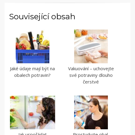
Související obsah
Jaké údaje mají být na
Vakuování – uchovejte
obalech potravin?
své potraviny dlouho
čerstvé
Jak uspořádat
Prostudujte obal,