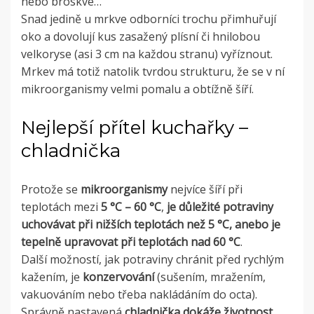
nebo broskve…
Snad jedině u mrkve odborníci trochu přimhuřují
oko a dovolují kus zasažený plísní či hnilobou
velkoryse (asi 3 cm na každou stranu) vyříznout.
Mrkev má totiž natolik tvrdou strukturu, že se v ní
mikroorganismy velmi pomalu a obtížně šíří.
Nejlepší přítel kuchařky –
chladnička
Protože se
mikroorganismy
nejvíce šíří při
teplotách mezi
5 °C – 60 °C
,
je důležité potraviny
uchovávat při nižších teplotách než 5 °C, anebo je
tepelně upravovat při teplotách nad 60 °C
.
Další možností, jak potraviny chránit před rychlým
kažením, je
konzervování
(sušením, mražením,
vakuováním nebo třeba nakládáním do octa).
Správně nastavená
chladnička dokáže životnost