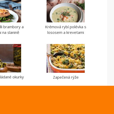
lli brambory a
Krémová rybí polévka s
i na slanině
lososem a krevetami
ládané okurky
Zapečená rýže