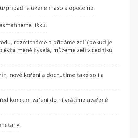
inu/případně uzené maso a opečeme.
asmahneme jíšku.
vodu, rozmícháme a přidáme zelí (pokud je
polévka méně kyselá, můžeme zelí v cedníku
mín, nové koření a dochutíme také solí a
před koncem vaření do ní vrátíme uvařené
metany.