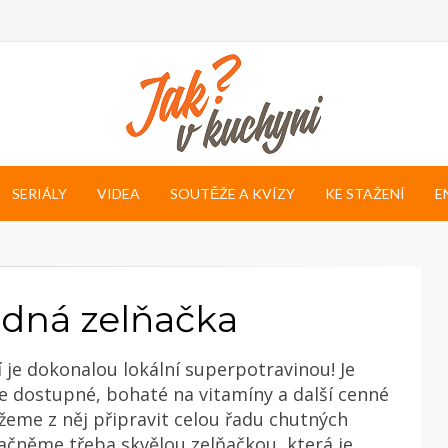
SERIÁLY
VIDEA
SOUTĚŽE A KVÍZY
KE STAŽENÍ
E
odná zelňačka
í je dokonalou lokální superpotravinou! Je
ce dostupné, bohaté na vitamíny a další cenné
žeme z něj připravit celou řadu chutných
čněme třeba skvělou zelňačkou, která je