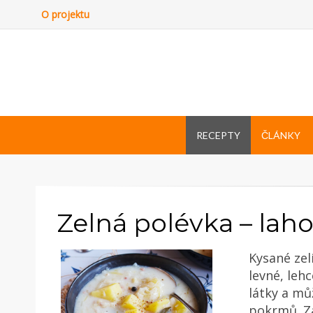
O projektu
RECEPTY
ČLÁNKY
Zelná polévka – lah
Kysané zel
levné, leh
látky a mů
pokrmů. Za