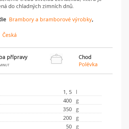
ená do chladných zimních dnů.
die
Brambory a bramborové výrobky
,
Česká
ba přípravy
Chod
Polévka
minut
1, 5
l
400
g
350
g
200
g
50
g