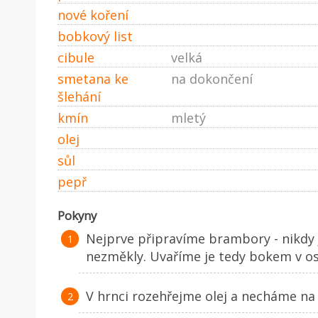
nové koření
bobkový list
cibule
velká
smetana ke
na dokončení
šlehání
kmín
mletý
olej
sůl
pepř
Pokyny
Nejprve připravíme brambory - nikdy 
nezměkly. Uvaříme je tedy bokem v os
V hrnci rozehřejme olej a necháme na