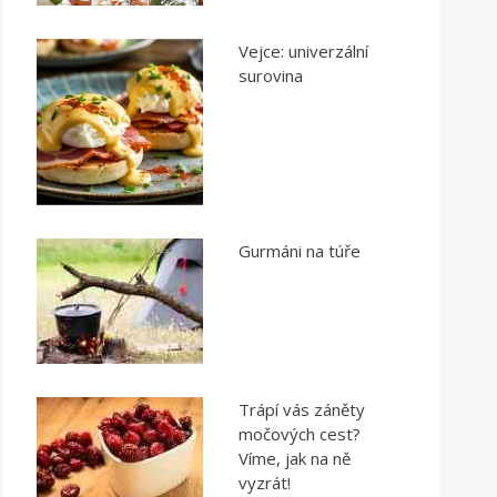
Vejce: univerzální
surovina
Gurmáni na túře
Trápí vás záněty
močových cest?
Víme, jak na ně
vyzrát!