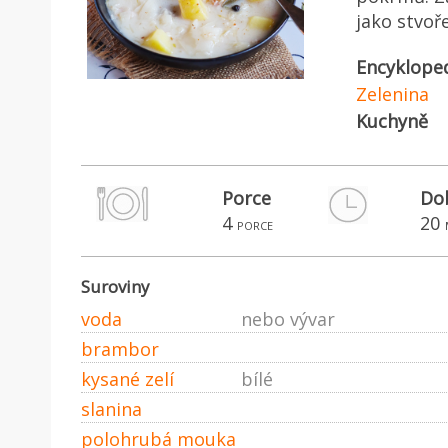
jako stvoř
Encyklope
Zelenina
Kuchyně
Porce
Do
4
20
porce
Suroviny
voda
nebo vývar
brambor
kysané zelí
bílé
slanina
polohrubá mouka