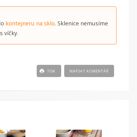
 do
kontejneru na sklo
. Sklenice nemusíme
s víčky.
TISK
NAPSAT KOMENTÁŘ