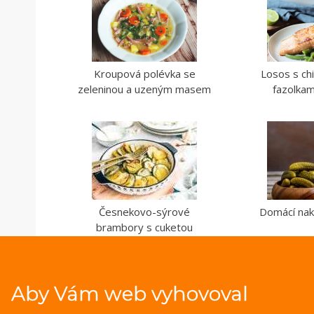
Kroupová polévka se
Losos s chi
zeleninou a uzeným masem
fazolkam
Česnekovo-sýrové
Domácí nak
brambory s cuketou
Aby Vám web vyhovoval