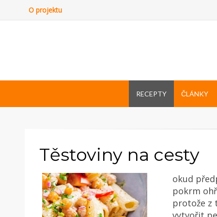
O projektu
RECEPTY
ČLÁNKY
Těstoviny na cesty
okud před
pokrm ohřá
protože z 
vytvořit p