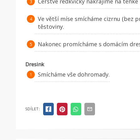
Čerstvé ředkvičky nakrájíme na tenké 
Ve větší míse smícháme cizrnu (bez pr
těstoviny.
Nakonec promícháme s domácím dre
Dresink
Smícháme vše dohromady.
SDÍLET: