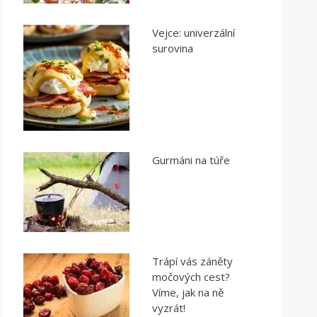
Vejce: univerzální
surovina
Gurmáni na túře
Trápí vás záněty
močových cest?
Víme, jak na ně
vyzrát!