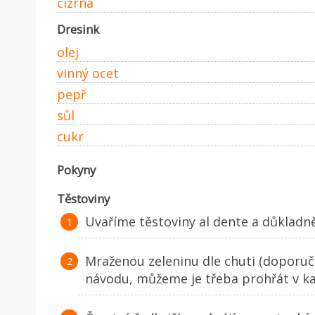
cizrna
Dresink
olej
vinný ocet
pepř
sůl
cukr
Pokyny
Těstoviny
Uvaříme těstoviny al dente a důklad
Mraženou zeleninu dle chuti (doporuč
návodu, můžeme je třeba prohřát v ka