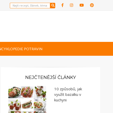
NCYKLOPEDIE POTRAVIN
NEJČTENĚJŠÍ ČLÁNKY
10 způsobů, jak
využít bazalku v
kuchyni