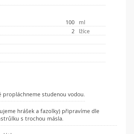
100
ml
2
lžíce
ně propláchneme studenou vodou.
ujeme hrášek a fazolky) připravíme dle
strůlku s trochou másla.