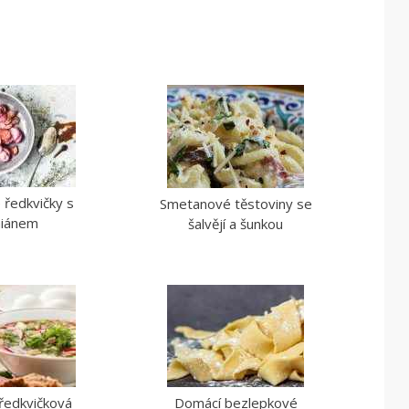
 ředkvičky s
Smetanové těstoviny se
iánem
šalvějí a šunkou
ředkvičková
Domácí bezlepkové