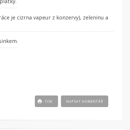
plátky.
áce je cizrna vapeur z konzervy), zeleninu a
sinkem.
TISK
NAPSAT KOMENTÁŘ