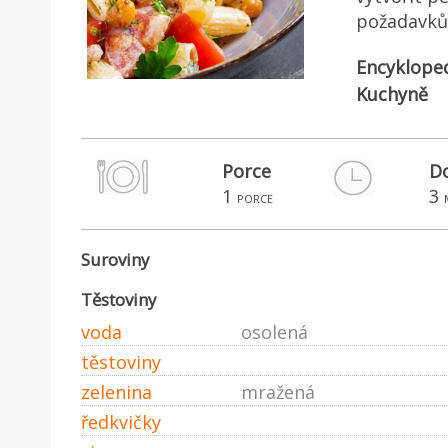
požadavků 
Encyklope
Kuchyně
Porce
Do
1
3
porce
Suroviny
Těstoviny
voda
osolená
těstoviny
zelenina
mražená
ředkvičky