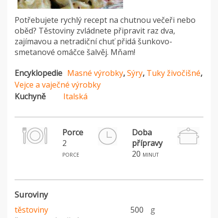
Potřebujete rychlý recept na chutnou večeři nebo
oběd? Těstoviny zvládnete připravit raz dva,
zajímavou a netradiční chuť přidá šunkovo-
smetanové omáčce šalvěj. Mňam!
Encyklopedie
Masné výrobky
,
Sýry
,
Tuky živočišné
,
Vejce a vaječné výrobky
Kuchyně
Italská
Porce
Doba
2
přípravy
H
20
porce
minut
Suroviny
těstoviny
500
g