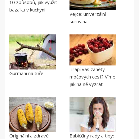
10 způsobů, jak využít
bazalku v kuchyni
Vejce: univerzální
surovina
Trápí vás záněty
Gurmáni na túře
močových cest? Víme,
jak na ně vyzrát!
Originální a zdravé
Babiččiny rady a tipy: