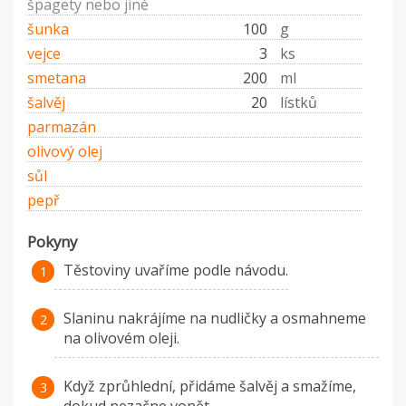
špagety nebo jiné
šunka
100
g
vejce
3
ks
smetana
200
ml
šalvěj
20
lístků
parmazán
olivový olej
sůl
pepř
Pokyny
Těstoviny uvaříme podle návodu.
Slaninu nakrájíme na nudličky a osmahneme
na olivovém oleji.
Když zprůhlední, přidáme šalvěj a smažíme,