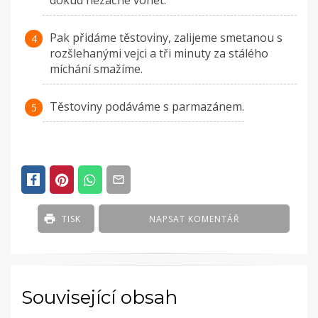
dokud nezačne vonět.
Pak přidáme těstoviny, zalijeme smetanou s
rozšlehanými vejci a tři minuty za stálého
míchání smažíme.
Těstoviny podáváme s parmazánem.
TISK
NAPSAT KOMENTÁŘ
Související obsah