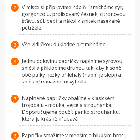
V misce si připravíme náplň - smícháme sýr,
gorgonzolu, prolisovaný česnek, citronovou
šťávu, sůl, pepř a několik snítek nasekané
petržele.
Vše vidličkou důkladně promícháme.
Jednu polovinu papričky naplníme sýrovou
směsí a přiklopíme druhou tak, aby k sobě
obě půlky hezky přiléhaly (náplň je slepí) a
směs při smažení nevytekla.
Naplněné papričky obalíme v klasickém
trojobalu - mouka, vejce a strouhanka.
Doporučujeme použít panko strouhanku,
která je krásně křupavá.
Papričky smažíme v menším a hlubším hrnci,