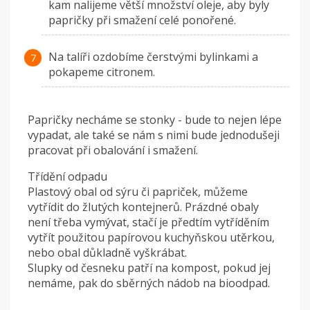
kam nalijeme větší množství oleje, aby byly
papričky při smažení celé ponořené.
Na talíři ozdobíme čerstvými bylinkami a
pokapeme citronem.
Papričky necháme se stonky - bude to nejen lépe
vypadat, ale také se nám s nimi bude jednodušeji
pracovat při obalování i smažení.
Třídění odpadu
Plastový obal od sýru či papriček, můžeme
vytřídit do žlutých kontejnerů. Prázdné obaly
není třeba vymývat, stačí je předtím vytříděním
vytřít použitou papírovou kuchyňskou utěrkou,
nebo obal důkladně vyškrábat.
Slupky od česneku patří na kompost, pokud jej
nemáme, pak do sběrných nádob na bioodpad.