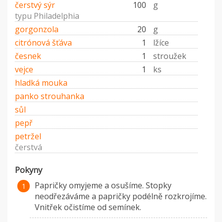
čerstvý sýr
100
g
typu Philadelphia
gorgonzola
20
g
citrónová šťáva
1
lžíce
česnek
1
stroužek
vejce
1
ks
hladká mouka
panko strouhanka
sůl
pepř
petržel
čerstvá
Pokyny
Papričky omyjeme a osušíme. Stopky
neodřezáváme a papričky podélně rozkrojíme.
Vnitřek očistíme od semínek.