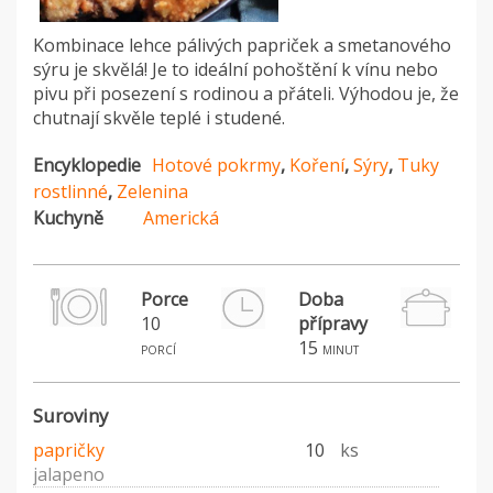
Kombinace lehce pálivých papriček a smetanového
sýru je skvělá! Je to ideální pohoštění k vínu nebo
pivu při posezení s rodinou a přáteli. Výhodou je, že
chutnají skvěle teplé i studené.
Encyklopedie
Hotové pokrmy
,
Koření
,
Sýry
,
Tuky
rostlinné
,
Zelenina
Kuchyně
Americká
Porce
Doba
10
přípravy
15
porcí
minut
Suroviny
papričky
10
ks
jalapeno