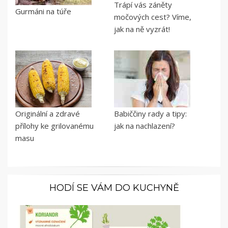
Trápí vás záněty
Gurmáni na túře
močových cest? Víme,
jak na ně vyzrát!
Originální a zdravé
Babiččiny rady a tipy:
přílohy ke grilovanému
jak na nachlazení?
masu
HODÍ SE VÁM DO KUCHYNĚ