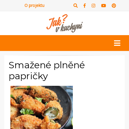
O projektu
Smažené plněné
papričky