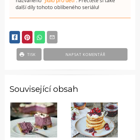
nazvaného
"
Jídlo pro děti
"
. Přečtěte si také
další díly tohoto oblíbeného seriálu!
TISK
NAPSAT KOMENTÁŘ
Související obsah