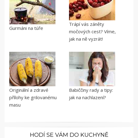
Trápí vás záněty
Gurmáni na túře
močových cest? Víme,
jak na ně vyzrát!
Originální a zdravé
Babiččiny rady a tipy:
přílohy ke grilovanému
jak na nachlazení?
masu
HODÍ SE VÁM DO KUCHYNĚ