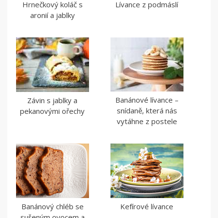
Hrnečkový koláč s
Lívance z podmáslí
aronií a jablky
Banánové lívance –
Závin s jablky a
snídaně, která nás
pekanovými ořechy
vytáhne z postele
Banánový chléb se
Kefírové lívance
sušeným ovocem a