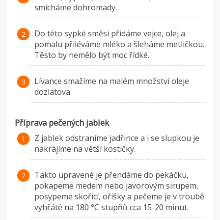
smícháme dohromady.
Do této sypké směsi přidáme vejce, olej a
pomalu přiléváme mléko a šleháme metličkou.
Těsto by nemělo být moc řídké.
Lívance smažíme na malém množství oleje
dozlatova.
Příprava pečených jablek
Z jablek odstraníme jadřince a i se slupkou je
nakrájíme na větší kostičky.
Takto upravené je přendáme do pekáčku,
pokapeme medem nebo javorovým sirupem,
posypeme skořicí, oříšky a pečeme je v troubě
vyhřáté na 180 °C stupňů cca 15-20 minut.