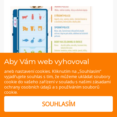
Aby Vám web vyhovoval
Infografika: Jak správně ukládat potraviny do
ledničky
aneb nastavení cookies. Kliknutím na „Souhlasím“
vyjadřujete souhlas s tím, že můžeme ukládat soubory
Které patří do ledničky, a které naopak na linku? Podívejte
cookie do vašeho zařízení v souladu s našimi
zásadami
se na naší přehlednou infografiku
na Jakvkuchyni.cz
.
ochrany osobních údajů
a s
používáním souborů
cookie
.
ZOBRAZIT
SOUHLASÍM