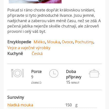
Pokud si ráno chcete dopřát královskou snídani,
připravte si tyto jednoduché lívance. Jsou jemné,
nadýchané a zaberou vám méně času, než se zdá. A
pečená jablka nejenže skvěle chutnají, ale zároveň
provoní i celý váš byt.
Encyklopedie
Mléko
,
Mouka
,
Ovoce
,
Pochutiny
,
Vejce a vaječné výrobky
Kuchyně
Česká
Porce
Doba
9
přípravy
15
lívanců
minut
Suroviny
hladká mouka
150
g