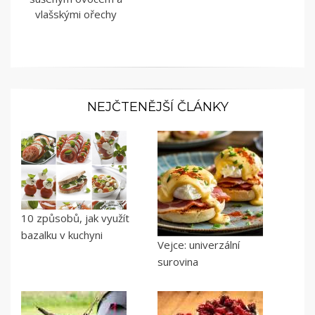
vlašskými ořechy
NEJČTENĚJŠÍ ČLÁNKY
10 způsobů, jak využít
bazalku v kuchyni
Vejce: univerzální
surovina