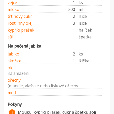
vejce
1
ks
mléko
200
ml
třtinový cukr
2
lžíce
rostlinný olej
3
lžíce
kypřící prášek
1
balíček
sůl
1
špetka
Na pečená jablka
jablko
2
ks
skořice
1
lžička
olej
na smažení
ořechy
(mandle, vlašské nebo lískové ořechy
med
Pokyny
Mouku, kypřící prášek, cukr a špetku soli