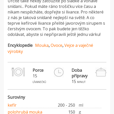
Určitě také někdy zatoužíte po sladké a voňavé
snídani... Pokud máte ráno trošičku více času a
nikam nespěcháte, dopřejte si lívance. Pro některé
z nás je taková snídaně nejlepší na světě. A co
teprve kefírové lívance přelité javorovým sirupem s
čerstvým ovocem. To pak budete jen těžko
odolávat, abyste si nepřipravili ještě jednu várku!
Encyklopedie
Mouka
,
Ovoce
,
Vejce a vaječné
výrobky
Porce
Doba
15
přípravy
15
lívanečků
minut
Suroviny
kefír
200 - 250
ml
polohrubá mouka
150
g