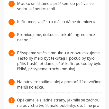
Mouku smícháme s práškem do pečiva, se
sodou a špetkou soli.
Kefír, med, vajíčka a máslo dáme do mixéru.
Promixujeme, dokud se tekuté ingredience
nespojí.
Přisypeme směs s moukou a znovu mixujeme.
Těsto by mělo být tekutější (pokud by bylo
příliš husté, přidáme ještě kefír, pokud by bylo
řídké, přisypeme trochu mouky).
Na pánvi rozpálíme olej a pomocí lžíce tvoříme
menší kolečka.
Opékáme je z jedné strany, jakmile se začnou
na povrchu tvořit malé bublinky, otočíme je a