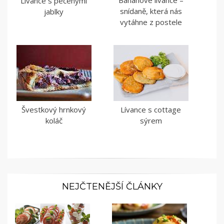
Banánové lívance –
Lívance s pečenými
snídaně, která nás
jablky
vytáhne z postele
Švestkový hrnkový
Lívance s cottage
koláč
sýrem
NEJČTENĚJŠÍ ČLÁNKY