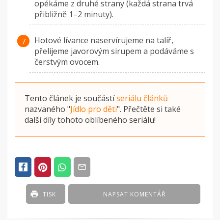
opékáme z druhé strany (každá strana trvá
přibližně 1–2 minuty).
Hotové lívance naservírujeme na talíř,
přelijeme javorovým sirupem a podáváme s
čerstvým ovocem.
Tento článek je součástí
seriálu článků
nazvaného
"
Jídlo pro děti
"
. Přečtěte si také
další díly tohoto oblíbeného seriálu!
TISK
NAPSAT KOMENTÁŘ