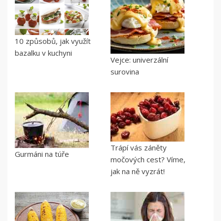
10 způsobů, jak využít
bazalku v kuchyni
Vejce: univerzální
surovina
Trápí vás záněty
Gurmáni na túře
močových cest? Víme,
jak na ně vyzrát!