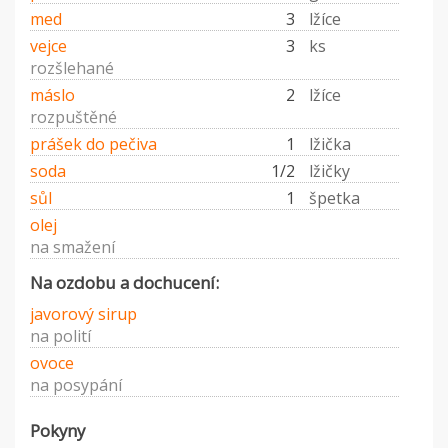
med
3
lžíce
vejce
3
ks
rozšlehané
máslo
2
lžíce
rozpuštěné
prášek do pečiva
1
lžička
soda
1/2
lžičky
sůl
1
špetka
olej
na smažení
Na ozdobu a dochucení:
javorový sirup
na polití
ovoce
na posypání
Pokyny