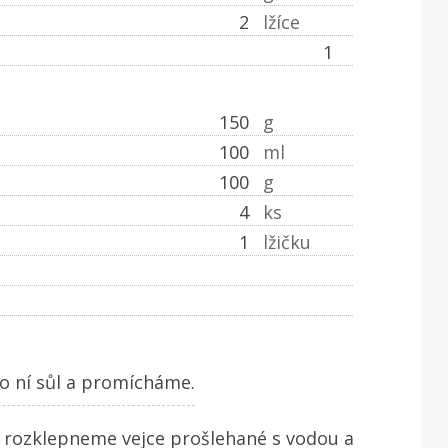
2
lžíce
1
150
g
100
ml
100
g
4
ks
1
lžičku
 ní sůl a promícháme.
 rozklepneme vejce prošlehané s vodou a