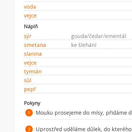
voda
vejce
Náplň
sýr
gouda/čedar/ementál
smetana
ke šlehání
slanina
vejce
tymián
sůl
pepř
Pokyny
Mouku prosejeme do mísy, přidáme do
Uprostřed uděláme důlek, do kterého