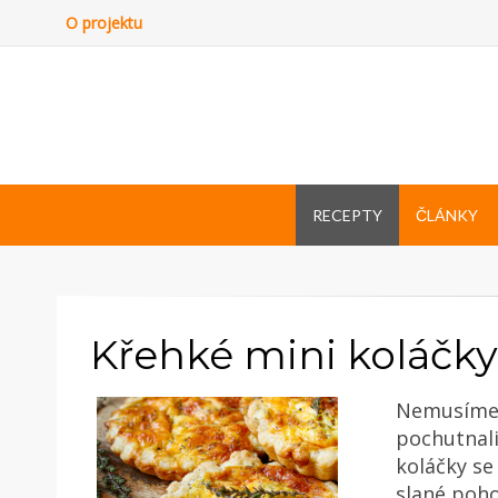
O projektu
RECEPTY
ČLÁNKY
Křehké mini koláčky
Nemusíme 
pochutnali
koláčky se
slané poho