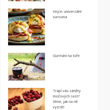
Vejce: univerzální
surovina
Gurmáni na túře
Trápí vás záněty
močových cest?
Víme, jak na ně
vyzrát!