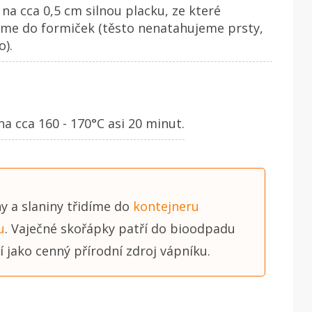
a cca 0,5 cm silnou placku, ze které
číme do formiček (těsto nenatahujeme prsty,
o).
 cca 160 - 170°C asi 20 minut.
y a slaniny třidíme do
kontejneru
u
. Vaječné skořápky patří do bioodpadu
 jako cenný přírodní zdroj vápníku.