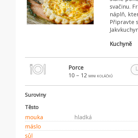
svačinu. F
náplň, kte
Připravte 
Jakvkuchyn
Kuchyně
Porce
10 – 12
mini koláčků
Suroviny
Těsto
mouka
hladká
máslo
sůl