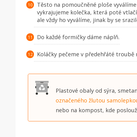
Těsto na pomoučněné ploše vyválíme n
vykrajujeme kolečka, která poté vtla
ale vždy ho vyválíme, jinak by se srazil
Do každé formičky dáme náplň.
Koláčky pečeme v předehřáté troubě na
Plastové obaly od sýra, smetan
označeného žlutou samolepko
nebo na kompost, kde poslouží