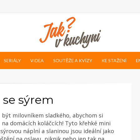
SERIÁLY
VIDEA
SOUTĚŽE A KVÍZY
KE STAŽENÍ
E
 se sýrem
být milovníkem sladkého, abychom si
 na domácích koláčcích! Tyto křehké mini
 sýrovou náplní a slaninou jsou ideální jako
štění na oslavu, piknik nebo jen tak na