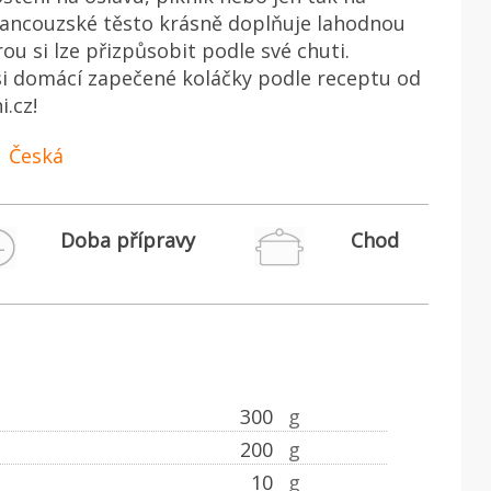
rancouzské těsto krásně doplňuje lahodnou
rou si lze přizpůsobit podle své chuti.
si domácí zapečené koláčky podle receptu od
i.cz!
Česká
Doba přípravy
Chod
300
g
200
g
10
g