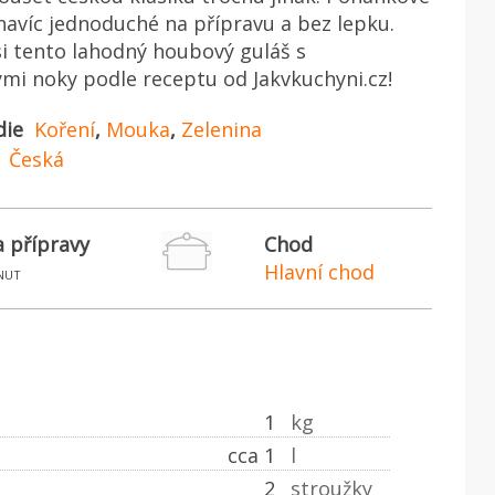
navíc jednoduché na přípravu a bez lepku.
si tento lahodný houbový guláš s
i noky podle receptu od Jakvkuchyni.cz!
die
Koření
,
Mouka
,
Zelenina
Česká
 přípravy
Chod
Hlavní chod
nut
1
kg
cca 1
l
2
stroužky