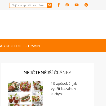
NCYKLOPEDIE POTRAVIN
NEJČTENĚJŠÍ ČLÁNKY
10 způsobů, jak
využít bazalku v
kuchyni