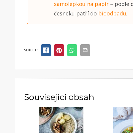
samolepkou na papír
– podle d
česneku patří do
bioodpadu
.
SDÍLET:
Související obsah