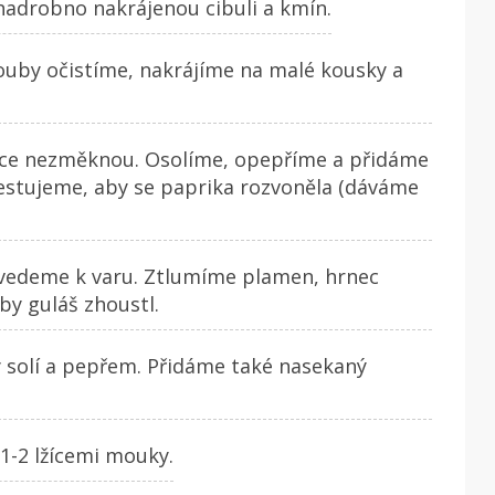
nadrobno nakrájenou cibuli a kmín.
Houby očistíme, nakrájíme na malé kousky a
hce nezměknou. Osolíme, opepříme a přidáme
restujeme, aby se paprika rozvoněla (dáváme
ivedeme k varu. Ztlumíme plamen, hrnec
by guláš zhoustl.
 solí a pepřem. Přidáme také nasekaný
1-2 lžícemi mouky.