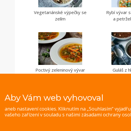
Vegetariánské výpečky se
Rybí vývar s
zelím
a petrže
Poctivý zeleninový vývar
Guláš z h
Aby Vám web vyhovoval
aneb nastavení cookies. Kliknutím na „Souhlasím“ vyjadř
vašeho zařízení v souladu s našimi
zásadami ochrany oso
© 