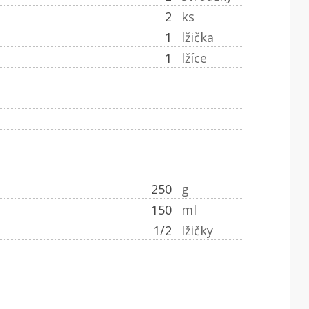
2
ks
1
lžička
1
lžíce
250
g
150
ml
1/2
lžičky