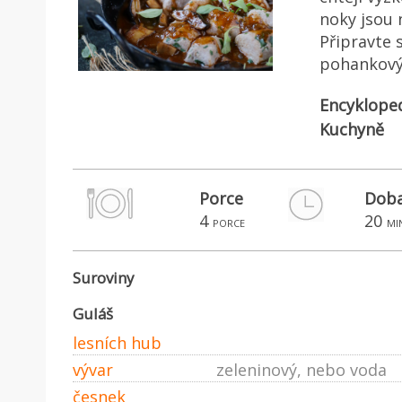
noky jsou 
Připravte 
pohankovým
Encyklope
Kuchyně
Porce
Doba
4
20
porce
mi
Suroviny
Guláš
lesních hub
vývar
zeleninový, nebo voda
česnek