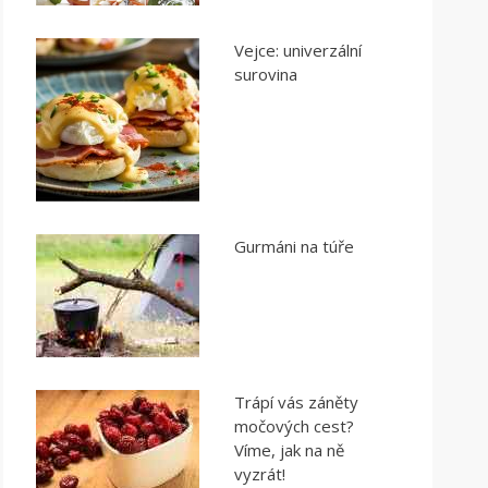
Vejce: univerzální
surovina
Gurmáni na túře
Trápí vás záněty
močových cest?
Víme, jak na ně
vyzrát!