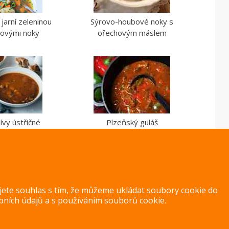
 jarní zeleninou
Sýrovo-houbové noky s
lovými noky
ořechovým máslem
lívy ústřičné
Plzeňský guláš
ujete souhlas s tím, že můžeme ukládat soubory cookie do
bních údajů
a s
používáním souborů cookie
.
Copyright 2014 – 2026 –
Jak v kuchyni
Zásady ochrany osobních úd