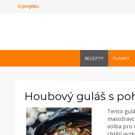
O projektu
RECEPTY
ČLÁNKY
Houbový guláš s p
Tento gulá
masožravce
volba pro m
chtějí vyz