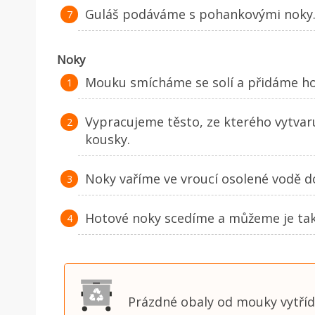
Guláš podáváme s pohankovými noky
Noky
Mouku smícháme se solí a přidáme hor
Vypracujeme těsto, ze kterého vytvar
kousky.
Noky vaříme ve vroucí osolené vodě d
Hotové noky scedíme a můžeme je tak
Prázdné obaly od mouky vytří