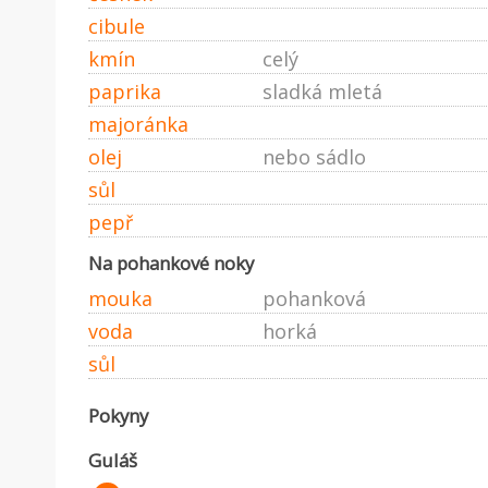
cibule
kmín
celý
paprika
sladká mletá
majoránka
olej
nebo sádlo
sůl
pepř
Na pohankové noky
mouka
pohanková
voda
horká
sůl
Pokyny
Guláš