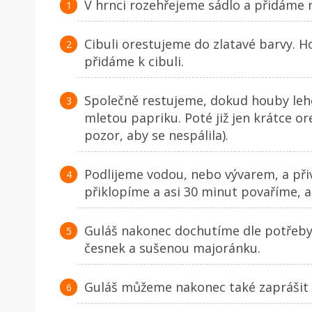
V hrnci rozehřejeme sádlo a přidáme 
Cibuli orestujeme do zlatavé barvy. 
přidáme k cibuli.
Společně restujeme, dokud houby le
mletou papriku. Poté již jen krátce o
pozor, aby se nespálila).
Podlijeme vodou, nebo vývarem, a př
přiklopíme a asi 30 minut povaříme, a
Guláš nakonec dochutíme dle potřeby
česnek a sušenou majoránku.
Guláš můžeme nakonec také zaprášit 