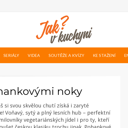
SERIÁLY
VIDEA
SOUTĚŽE A KVÍZY
KE STAŽENÍ
E
ohankovými noky
š si svou skvělou chutí získá i zaryté
! Voňavý, sytý a plný lesních hub – perfektní
ilovníky vegetariánských jídel i pro ty, kteří
koušet českou klasiku trochu jinak. Pohankové