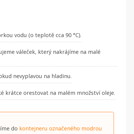
.
kou vodu (o teplotě cca 90 °C).
ujeme váleček, který nakrájíme na malé
okud nevyplavou na hladinu.
é krátce orestovat na malém množství oleje.
díme do
kontejneru označeného modrou