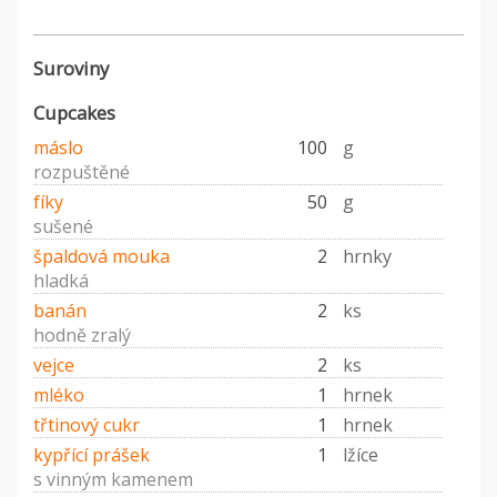
Suroviny
Cupcakes
máslo
100
g
rozpuštěné
fíky
50
g
sušené
špaldová mouka
2
hrnky
hladká
banán
2
ks
hodně zralý
vejce
2
ks
mléko
1
hrnek
třtinový cukr
1
hrnek
kypřící prášek
1
lžíce
s vinným kamenem