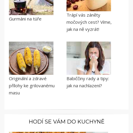
Trápí vás záněty
Gurmáni na túře
močových cest? Víme,
jak na ně vyzrát!
Originální a zdravé
Babiččiny rady a tipy:
přílohy ke grilovanému
jak na nachlazení?
masu
HODÍ SE VÁM DO KUCHYNĚ