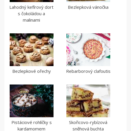
Lahodný kefírový dort
Bezlepková vánočka
s čokoládou a
malinami
Bezlepkové ořechy
Rebarborový clafoutis
Pistáciové rohlíčky s
Skořicovo-rybízová
kardamomem
sněhová buchta