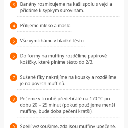
Banány rozmixujeme na kaši spolu s vejci a
přidáme k sypkým surovinám.
Přilijeme mléko a máslo.
Vše vymícháme v hladké těsto.
Do formy na muffiny rozdělíme papírové
košíčky, které plníme těsto do 2/3.
Sušené fíky nakrájíme na kousky a rozdělíme
je na povrch muffinů.
Pečeme v troubě předehřáté na 170 °C po
dobu 20 – 25 minut (pokud použijeme menší
muffiny, bude doba pečení kratší).
Špejlí vyzkoušíme, zda jsou muffiny upečené.