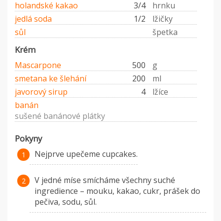
holandské kakao
3/4
hrnku
jedlá soda
1/2
lžičky
sůl
špetka
Krém
Mascarpone
500
g
smetana ke šlehání
200
ml
javorový sirup
4
lžíce
banán
sušené banánové plátky
Pokyny
Nejprve upečeme cupcakes.
V jedné míse smícháme všechny suché
ingredience – mouku, kakao, cukr, prášek do
pečiva, sodu, sůl.