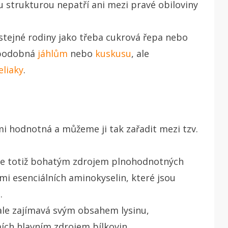
u strukturou nepatří ani mezi pravé obiloviny
 stejné rodiny jako třeba cukrová řepa nebo
e podobná
jáhlům
nebo
kuskusu
, ale
eliaky
.
mi hodnotná a můžeme ji tak zařadit mezi tzv.
n je totiž bohatým zdrojem plnohodnotných
smi esenciálních aminokyselin, které jsou
h.
le zajímavá svým obsahem lysinu,
mích hlavním zdrojem bílkovin.