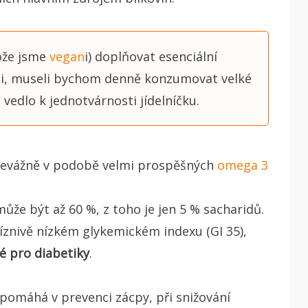
ože jsme
vegan
i) doplňovat esenciální
oi, museli bychom denně konzumovat velké
in vedlo k jednotvárnosti jídelníčku.
převážně v podobě velmi prospěšných
omega 3
že být až 60 %, z toho je jen 5 % sacharidů.
íznivě nízkém glykemickém indexu (GI 35),
é pro diabetiky
.
apomáhá v prevenci zácpy, při snižování