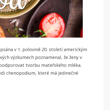
psána v 1. polovině 20. století americkým
svých výzkumech poznamenal, že ženy v
st podporovat tvorbu mateřského mléka.
eledi chenopodium, které má jedinečné