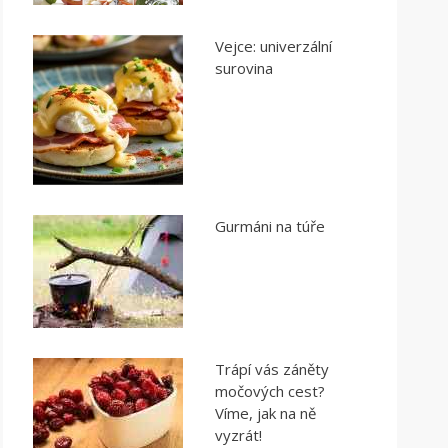
Vejce: univerzální
surovina
Gurmáni na túře
Trápí vás záněty
močových cest?
Víme, jak na ně
vyzrát!