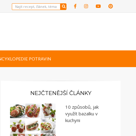
NCYKLOPEDIE POTRAVIN
NEJČTENĚJŠÍ ČLÁNKY
10 způsobů, jak
využít bazalku v
kuchyni