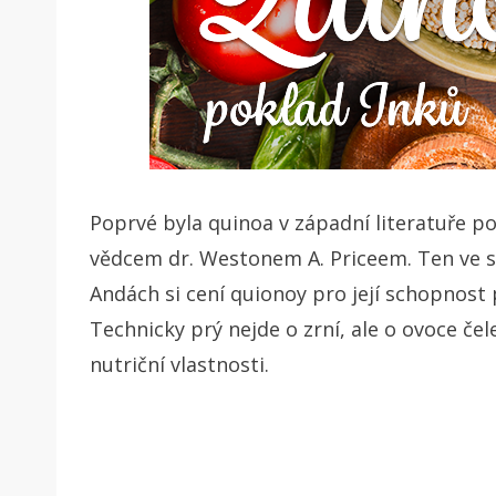
Poprvé byla quinoa v západní literatuře po
vědcem dr. Westonem A. Priceem. Ten ve 
Andách si cení quionoy pro její schopno
Technicky prý nejde o zrní, ale o ovoce č
nutriční vlastnosti.