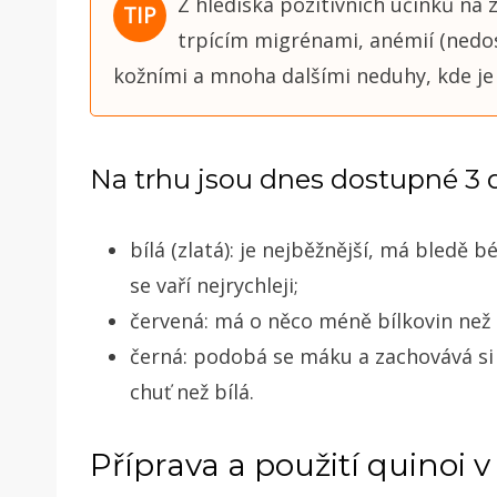
Z hlediska pozitivních účinků na
trpícím migrénami, anémií (nedos
kožními a mnoha dalšími neduhy, kde je 
Na trhu jsou dnes dostupné 3 
bílá (zlatá): je nejběžnější, má bledě
se vaří nejrychleji;
červená: má o něco méně bílkovin než b
černá: podobá se máku a zachovává si 
chuť než bílá.
Příprava a použití quinoi 