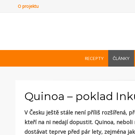
O projektu
RECEPTY
ČLÁNKY
Quinoa – poklad Ink
V Česku ještě stále není příliš rozšířená, p
kteří na ni nedají dopustit. Quinoa, nebol
dostávat teprve před pár lety, zejména ja