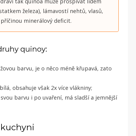
 zdraví tak quinoa může prospívat lidem
tatkem železa), lámavostí nehtů, vlasů,
příčinou minerálový deficit.
druhy quinoy:
 béžovou barvu, je o něco méně křupavá, zato
ílá, obsahuje však 2x více vlákniny;
svou barvu i po uvaření, má sladší a jemnější
v kuchyni