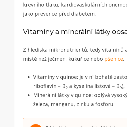
krevního tlaku, kardiovaskulárních onemoc
jako prevence před diabetem.
Vitamíny a minerální látky obs
Z hlediska mikronutrientů, tedy vitaminů a
místě než ječmen, kukuřice nebo
pšenice
.
Vitaminy v quinoe
:
je v ní bohatě zas
riboflavin – B
a kyselina listová – B
),
2
9
Minerální látky v quinoe: oplývá vyso
železa, manganu, zinku a fosforu.