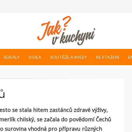
SERIÁLY
VIDEA
SOUTĚŽE A KVÍZY
KE STAŽENÍ
E
ů
řesto se stala hitem zastánců zdravé výživy,
i merlík chilský, se začala do povědomí Čechů
ko surovina vhodná pro přípravu různých