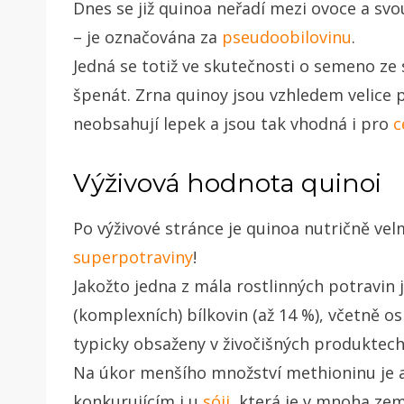
Dnes se již quinoa neřadí mezi ovoce a svo
– je označována za
pseudoobilovinu
.
Jedná se totiž ve skutečnosti o semeno ze
špenát. Zrna quinoy jsou vzhledem velic
neobsahují lepek a jsou tak vhodná i pro
c
Výživová hodnota quinoi
Po výživové stránce je quinoa nutričně vel
superpotraviny
!
Jakožto jedna z mála rostlinných potravi
(komplexních) bílkovin (až 14 %), včetně o
typicky obsaženy v živočišných produktec
Na úkor menšího množství methioninu je a
konkurujícím i u
sóji
, která je v mnoha ze