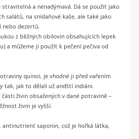
ce stravitelná a nenadýmavá. Dá se použít jako
ch salátů, na snídaňové kaše, ale také jako
í nebo dezertů.
kou z běžných obilovin obsahujících lepek
) a můžeme ji použít k pečení pečiva od
traviny quinoi, je vhodné ji před vařením
 tak, jak to dělali už andští indiáni.
tí části živin obsažených v dané potravině –
nost živin je vyšší.
antinutrient saponin, což je hořká látka,