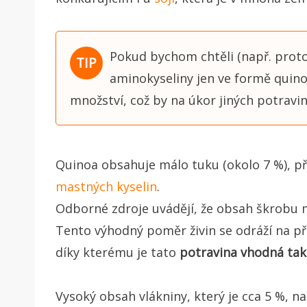
Pokud bychom chtěli (např. prot
aminokyseliny jen ve formě quin
množství, což by na úkor jiných potrav
Quinoa obsahuje málo tuku (okolo 7 %), 
mastných kyselin
.
Odborné zdroje uvádějí, že obsah škrobu mů
Tento výhodný poměr živin se odráží na př
díky kterému je tato
potravina vhodná tak
Vysoký obsah vlákniny, který je cca 5 %, n