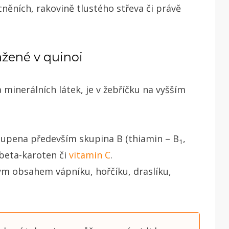
něních, rakovině tlustého střeva či právě
ažené v quinoi
 minerálních látek, je v žebříčku na vyšším
toupena především skupina B (thiamin – B
,
1
 beta-karoten či
vitamin C
.
kým obsahem vápníku, hořčíku, draslíku,