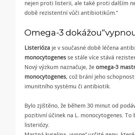
nejen proti listerii, ale také proti další
době rezistentní vůči antibiotikům.“
Omega-3 dokážou“vypnout“
Listerióza
je v současné době léčena antibi
monocytogenes
se stále více stává rezist
Nový výzkum naznačuje, že
omega-3 mastné
monocytogenes
, což brání jeho schopnosti
imunitního systému či antibiotik.
Bylo zjištěno, že během 30 minut od podá
pozitivní účinek na L. monocytogenes. T
listeriózy.
Mastná kyselina „vypne“ určité geny, které