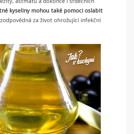
bezity, astmatu a dokonce i srdečních
né kyseliny mohou také pomoci oslabit
zodpovědná za život ohrožující infekční