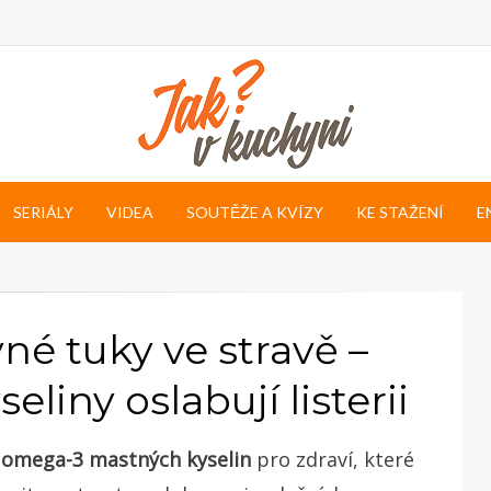
SERIÁLY
VIDEA
SOUTĚŽE A KVÍZY
KE STAŽENÍ
E
né tuky ve stravě –
iny oslabují listerii
 omega-3 mastných kyselin
pro zdraví, které