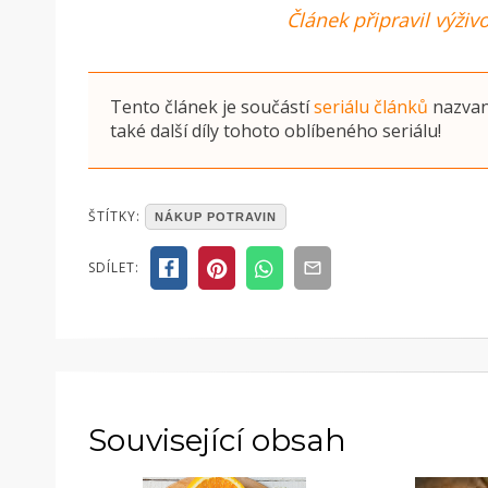
Článek připravil výži
Tento článek je součástí
seriálu článků
nazva
také další díly tohoto oblíbeného seriálu!
POSTED
ŠTÍTKY:
NÁKUP POTRAVIN
IN
ČLÁNKY
SDÍLET:
Související obsah