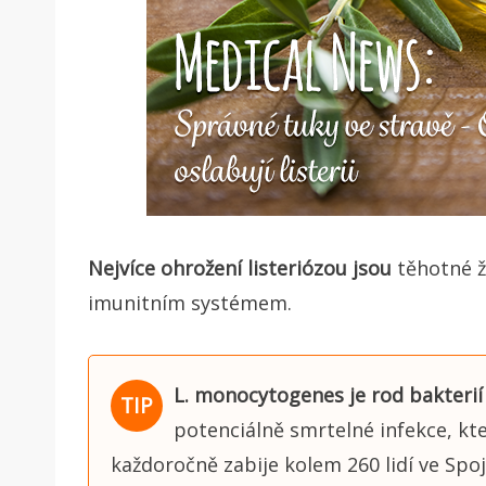
Nejvíce ohrožení listeriózou jsou
těhotné že
imunitním systémem.
L. monocytogenes je rod bakterií 
potenciálně smrtelné infekce, kter
každoročně zabije kolem 260 lidí ve Spo