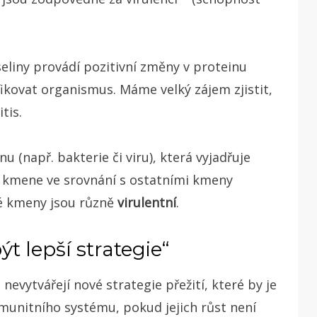
seliny provádí pozitivní změny v proteinu
fikovat organismus. Máme velký zájem zjistit,
tis.
u (např. bakterie či viru), která vyjadřuje
 kmene ve srovnání s ostatními kmeny
vé kmeny jsou různě
virulentní
.
ýt lepší strategie“
nevytvářejí nové strategie přežití, které by je
 imunitního systému, pokud jejich růst není