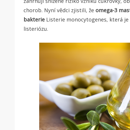
zahrnují snížené riziko vzniku cukrovky, o
chorob.
Nyní vědci zjistili, že
omega-3 mast
bakterie
Listerie monocytogenes, která je 
listeriózu.