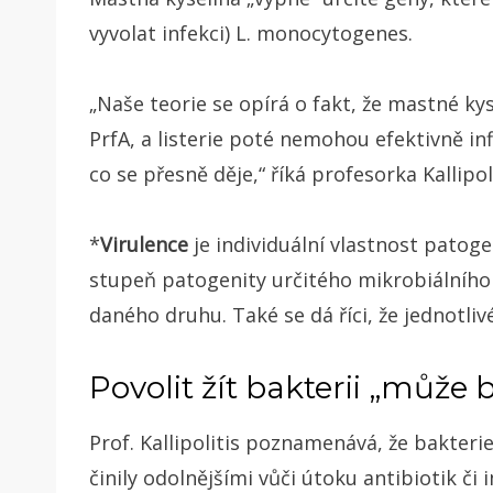
vyvolat infekci) L. monocytogenes.
„Naše teorie se opírá o fakt, že mastné ky
PrfA,
a listerie poté nemohou efektivně in
co se přesně děje,“ říká profesorka Kallipoli
*
Virulence
je individuální vlastnost patogen
stupeň patogenity určitého mikrobiálního
daného druhu. Také se dá říci, že jednotli
Povolit žít bakterii „může b
Prof. Kallipolitis poznamenává, že bakterie 
činily odolnějšími vůči útoku antibiotik či