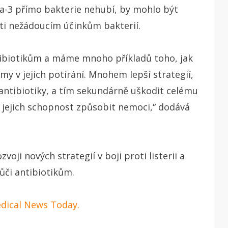
a-3 přímo bakterie nehubí, by mohlo být
ti nežádoucím účinkům bakterií.
antibiotikům a máme mnoho příkladů toho, jak
émy v jejich potírání. Mnohem lepší strategií,
 antibiotiky, a tím sekundárně uškodit celému
t jejich schopnost způsobit nemoci,“ dodává
ozvoji nových strategií v boji proti listerii a
vůči antibiotikům.
edical News Today.