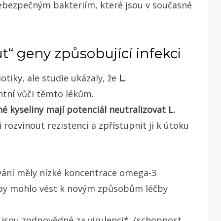
m nebezpečným bakteriím, které jsou v současné
 geny způsobující infekci
otiky, ale studie ukázaly, že
L.
entní vůči těmto lékům.
 kyseliny mají potenciál neutralizovat L.
 rozvinout rezistenci a zpřístupnit ji k útoku
vání měly nízké koncentrace omega-3
o by mohlo vést k novým způsobům léčby
 jsou zodpovědné za virulenci
*
(schopnost