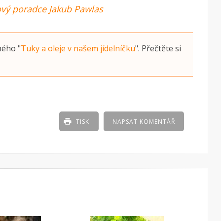
vový poradce Jakub Pawlas
ného
"
Tuky a oleje v našem jídelníčku
"
. Přečtěte si
TISK
NAPSAT KOMENTÁŘ