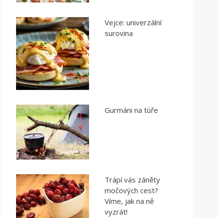
Vejce: univerzální
surovina
Gurmáni na túře
Trápí vás záněty
močových cest?
Víme, jak na ně
vyzrát!