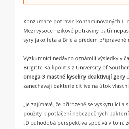
Konzumace potravin kontaminovaných L. m
Mezi vysoce rizikové potraviny patří nep
sýry jako feta a Brie a předem připravené
Výzkumníci nedávno oznámili výsledky v ča
Birgitte Kallipolitis z University of Southe
omega-3 mastné kyseliny deaktivují geny
o
zanechávají bakterie citlivé na útok vlast
„Je zajímavé, že přirozeně se vyskytující 
použity k potlačení nebezpečných bakterií, ja
„Dlouhodobá perspektiva spočívá v tom, ž