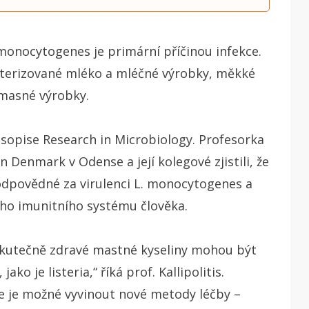
onocytogenes je primární příčinou infekce.
asterizované mléko a mléčné výrobky, měkké
 masné výrobky.
sopise Research in Microbiology. Profesorka
rn Denmark v Odense a její kolegové zjistili, že
dpovědné za virulenci
L. monocytogenes a
ního imunitního systému člověka.
a skutečně zdravé mastné kyseliny mohou být
ko je listeria,“ říká prof. Kallipolitis.
e je možné vyvinout nové metody léčby –