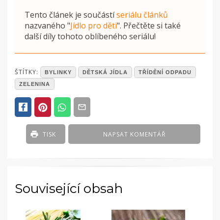
Tento článek je součástí
seriálu článků
nazvaného
"
Jídlo pro děti
"
. Přečtěte si také
další díly tohoto oblíbeného seriálu!
POSTED
ŠTÍTKY:
BYLINKY
DĚTSKÁ JÍDLA
TŘÍDĚNÍ ODPADU
IN
ZELENINA
ČLÁNKY
TISK
NAPSAT KOMENTÁŘ
Související obsah