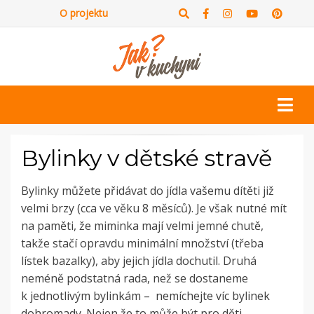
O projektu
Bylinky v dětské stravě
Bylinky můžete přidávat do jídla vašemu dítěti již
velmi brzy (cca ve věku 8 měsíců). Je však nutné mít
na paměti, že miminka mají velmi jemné chutě,
takže stačí opravdu minimální množství (třeba
lístek bazalky), aby jejich jídla dochutil. Druhá
neméně podstatná rada, než se dostaneme
k jednotlivým bylinkám – nemíchejte víc bylinek
dohromady. Nejen že to může být pro děti