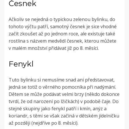
Česnek
Ačkoliv se nejedná o typickou zelenou bylinku, do
tohoto výčtu patří, samotný česnek je sice vhodné
začít zkoušet až po jednom roce, ale existuje také
rostlina s názvem medvědí česnek, kterou můžete
v malém množství přidávat již po 8. měsíci.
Fenykl
Tuto bylinku si nemusíme snad ani představovat,
jedná se totiž o věrného pomocníka při nadýmání.
Dětem se může podávat velmi brzy (někdo dokonce
tvrdí, že od narození po lžičkách) v podobě čaje. Do
stejné skupiny jako fenykl patří i kmín, anýz a
koriandr, s těmi se však začíná v dětském jídelníčku
až později (nejdříve po 8. měsíci).