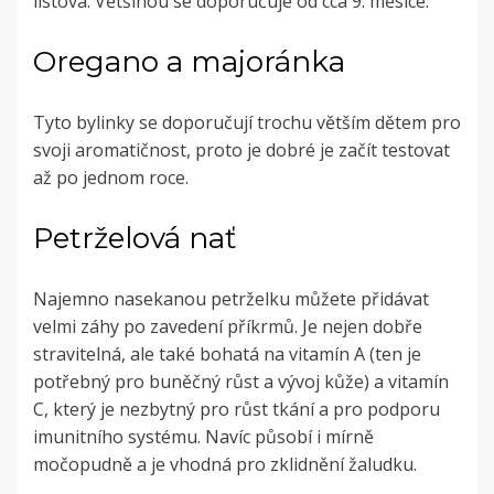
listová. Většinou se doporučuje od cca 9. měsíce.
Oregano a majoránka
Tyto bylinky se doporučují trochu větším dětem pro
svoji aromatičnost, proto je dobré je začít testovat
až po jednom roce.
Petrželová nať
Najemno nasekanou petrželku můžete přidávat
velmi záhy po zavedení příkrmů. Je nejen dobře
stravitelná, ale také bohatá na vitamín A (ten je
potřebný pro buněčný růst a vývoj kůže) a vitamín
C, který je nezbytný pro růst tkání a pro podporu
imunitního systému. Navíc působí i mírně
močopudně a je vhodná pro zklidnění žaludku.