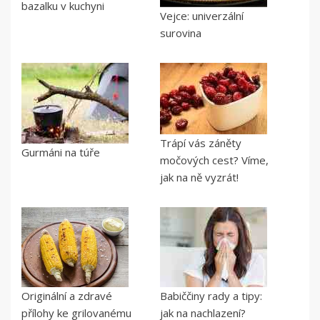
bazalku v kuchyni
Vejce: univerzální
surovina
Trápí vás záněty
Gurmáni na túře
močových cest? Víme,
jak na ně vyzrát!
Originální a zdravé
Babiččiny rady a tipy:
přílohy ke grilovanému
jak na nachlazení?