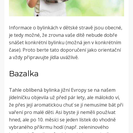
Informace o bylinkách v dětské stravě jsou obecné,
je tedy možné, že zrovna vaše dítě nebude dobře
snášet konkrétní bylinku (možná jen v konkrétním
čase). Proto berte tato doporučení jako orientační
a vždy připravujte jídla uvážlivě.
Bazalka
Tahle oblíbená bylinka jižní Evropy se na našem
jídelníčku objevila už před pár lety, ale málokdo ví,
že přes její aromatickou chuť se jí nemusíme bát při
vaření pro malé děti. Asi byste ji neměli používat
hned, ale po 10. měsíci se jeden lístek do vhodně
vybraného příkrmu hodí (např. zeleninového