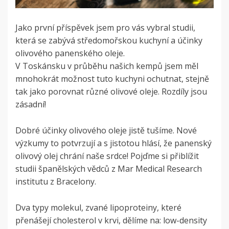
Jako první příspěvek jsem pro vás vybral studii,
která se zabývá středomořskou kuchyní a účinky
olivového panenského oleje.
V Toskánsku v průběhu našich kempů jsem měl
mnohokrát možnost tuto kuchyni ochutnat, stejně
tak jako porovnat různé olivové oleje. Rozdíly jsou
zásadní!
Dobré účinky olivového oleje jistě tušíme. Nové
výzkumy to potvrzují a s jistotou hlásí, že panenský
olivový olej chrání naše srdce! Pojďme si přiblížit
studii španělských vědců z Mar Medical Research
institutu z Bracelony.
Dva typy molekul, zvané lipoproteiny, které
přenášejí cholesterol v krvi, dělíme na: low-density