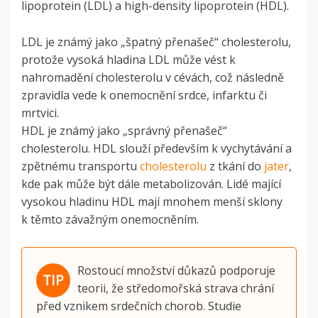
lipoprotein (LDL) a high-density lipoprotein (HDL).
LDL je známý jako „špatný přenašeč“ cholesterolu,
protože vysoká hladina LDL může vést k
nahromadění cholesterolu v cévách, což následně
zpravidla vede k onemocnění srdce, infarktu či
mrtvici.
HDL je známý jako „správný přenašeč“
cholesterolu.
HDL slouží především k vychytávání a
zpětnému transportu
cholesterolu
z tkání do
jater
,
kde pak může být dále metabolizován.
Lidé mající
vysokou hladinu HDL mají mnohem menší sklony
k těmto závažným onemocněním.
Rostoucí množství důkazů podporuje
teorii, že středomořská strava chrání
před vznikem srdečních chorob. Studie