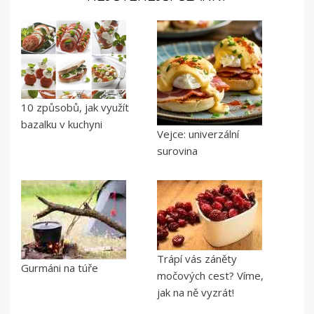
10 způsobů, jak využít
bazalku v kuchyni
Vejce: univerzální
surovina
Trápí vás záněty
Gurmáni na túře
močových cest? Víme,
jak na ně vyzrát!