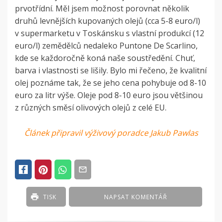
prvotřídní. Měl jsem možnost porovnat několik
druhů levnějších kupovaných olejů (cca 5-8 euro/l)
v supermarketu v Toskánsku s vlastní produkcí (12
euro/l) zemědělců nedaleko Puntone De Scarlino,
kde se každoročně koná naše soustředění. Chuť,
barva i vlastnosti se lišily. Bylo mi řečeno, že kvalitní
olej poznáme tak, že se jeho cena pohybuje od 8-10
euro za litr výše. Oleje pod 8-10 euro jsou většinou
z různých směsí olivových olejů z celé EU.
Článek připravil výživový poradce Jakub Pawlas
POSTED
IN
ČLÁNKY
TISK
NAPSAT KOMENTÁŘ