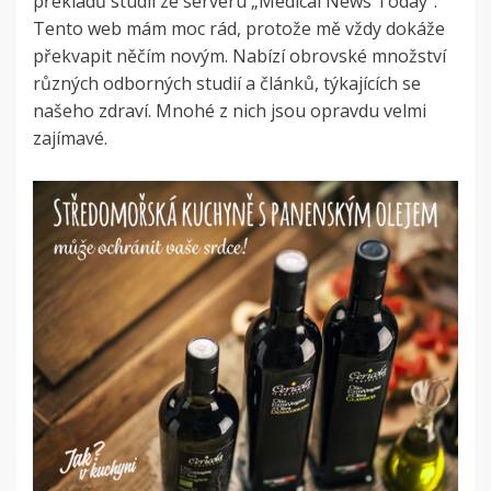
překladů studií ze serveru „Medical News Today“.
Tento web mám moc rád, protože mě vždy dokáže
překvapit něčím novým. Nabízí obrovské množství
různých odborných studií a článků, týkajících se
našeho zdraví. Mnohé z nich jsou opravdu velmi
zajímavé.