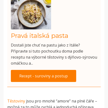
Pravá italská pasta
Dostali jste chuť na pastu jako z Itálie?
Připravte si tuto pochoutku doma podle
receptu na výborné těstoviny s dýňovo-sýrovou
omáčkou a...
Recept - suroviny a postup
Těstoviny
jsou pro mnohé “amore” na plné čáře –
možná za to může rychlá a jednoduchá příprava,