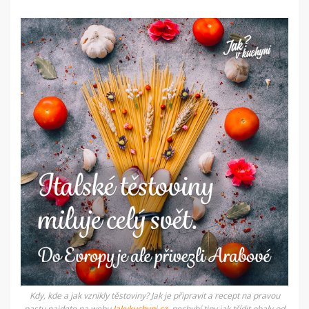
Kdy, kde a jak vznikly těstoviny? Jak je připravit a recept na pravou
pastu najdete na webu
Jakvkuchyni.cz
, nechybí tipy jak třídit obaly od