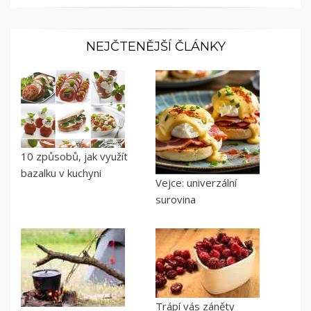
NEJČTENĚJŠÍ ČLÁNKY
10 způsobů, jak využít
bazalku v kuchyni
Vejce: univerzální
surovina
Trápí vás záněty