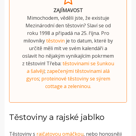
ZAJÍMAVOST
Mimochodem, věděli jste, že existuje
Mezinárodní den těstovin? Slaví se od
roku 1998 a připadá na 25. října. Pro
milovníky
těstovin
je to datum, které by
určitě měli mít ve svém kalendáři a
oslavit ho nějakým vynikajícím pokrmem
z těstovin! Třeba:
těstovinami se šunkou
a šalvějí
;
zapečenými těstovinami alá
gyros
;
proteinové těstoviny se sýrem
cottage a zeleninou
.
Těstoviny a rajské jablko
Těstoviny s
rajčatovou omáčkou
, nebo honosněji