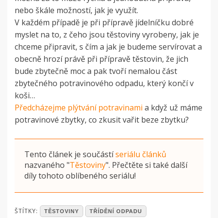
nebo škále možností, jak je využít.
V každém případě je při přípravě jídelníčku dobré
myslet na to, z čeho jsou těstoviny vyrobeny, jak je
chceme připravit, s čím a jak je budeme servírovat a
obecně hrozí právě při přípravě těstovin, že jich
bude zbytečně moc a pak tvoří nemalou část
zbytečného potravinového odpadu, který končí v
koši…
Předcházejme plýtvání potravinami
a když už máme
potravinové zbytky, co zkusit vařit beze zbytku?
Tento článek je součástí
seriálu článků
nazvaného
"
Těstoviny
"
. Přečtěte si také další
díly tohoto oblíbeného seriálu!
POSTED
ŠTÍTKY:
TĚSTOVINY
TŘÍDĚNÍ ODPADU