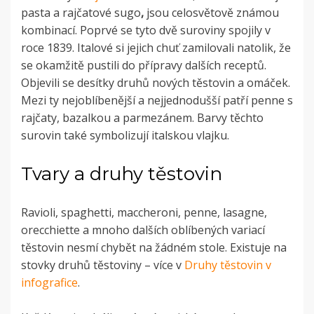
pasta a rajčatové sugo
,
jsou celosvětově známou
kombinací. Poprvé se tyto dvě suroviny spojily v
roce 1839. Italové si jejich chuť zamilovali natolik, že
se okamžitě pustili do přípravy dalších receptů.
Objevili se desítky druhů nových těstovin a omáček.
Mezi ty nejoblíbenější a nejjednodušší patří penne s
rajčaty, bazalkou a parmezánem. Barvy těchto
surovin také symbolizují italskou vlajku.
Tvary a druhy těstovin
Ravioli, spaghetti, maccheroni, penne, lasagne,
orecchiette a mnoho dalších oblíbených variací
těstovin nesmí chybět na žádném stole. Existuje na
stovky
druhů těstoviny – více v
Druhy těstovin v
infografice
.