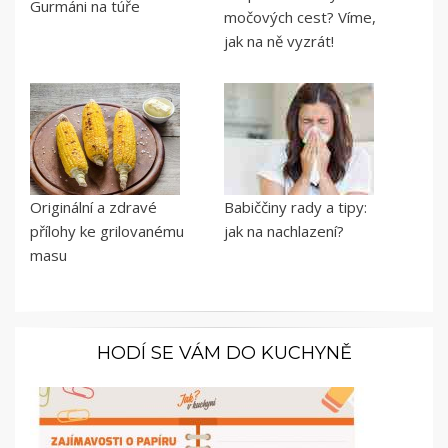
Gurmáni na túře
močových cest? Víme,
jak na ně vyzrát!
Originální a zdravé
Babiččiny rady a tipy:
přílohy ke grilovanému
jak na nachlazení?
masu
HODÍ SE VÁM DO KUCHYNĚ