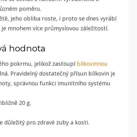
 různém poměru.
tě, jeho obliba roste, i proto se dnes vyrábí
a je mnohem více průmyslovou záležitostí.
ová hodnota
ého pokrmu, jelikož zastoupí
bílkovinnou
á. Pravidelný dostatečný přísun bílkovin je
hmoty, správnou funkci imunitního systému
ibližně 20 g.
e důležitý pro zdravé zuby a kosti.