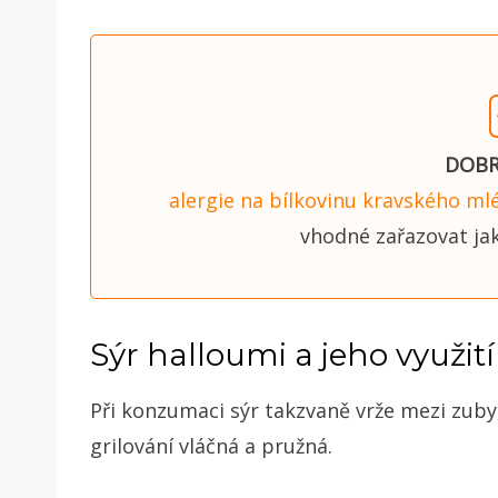
DOBR
alergie na bílkovinu kravského ml
vhodné zařazovat ja
Sýr halloumi a jeho využit
Při konzumaci sýr takzvaně vrže mezi zuby
grilování vláčná a pružná.