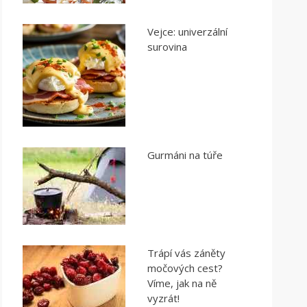
Vejce: univerzální
surovina
Gurmáni na túře
Trápí vás záněty
močových cest?
Víme, jak na ně
vyzrát!