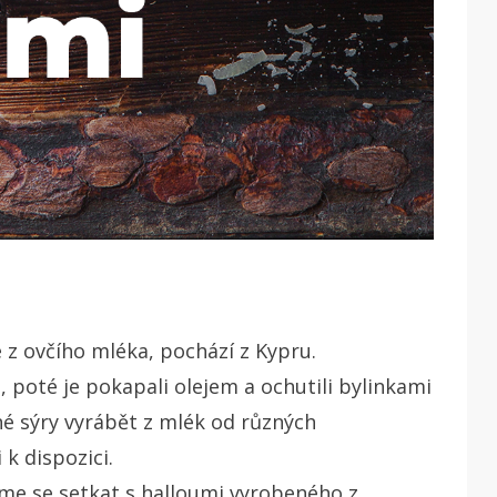
e z ovčího mléka, pochází z Kypru.
i, poté je pokapali olejem a ochutili bylinkami
né sýry vyrábět z mlék od různých
k dispozici.
eme se setkat s halloumi vyrobeného z