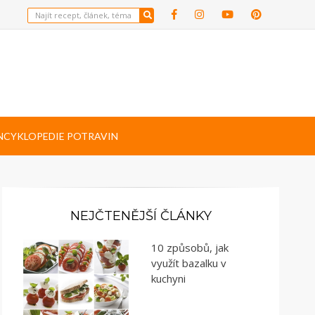
NCYKLOPEDIE POTRAVIN
NEJČTENĚJŠÍ ČLÁNKY
10 způsobů, jak
využít bazalku v
kuchyni