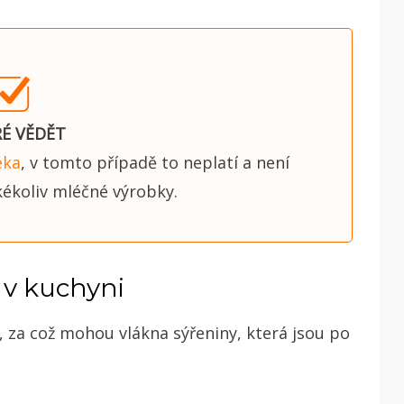
É VĚDĚT
éka
, v tomto případě to neplatí a není
kékoliv mléčné výrobky.
í v kuchyni
, za což mohou vlákna sýřeniny, která jsou po