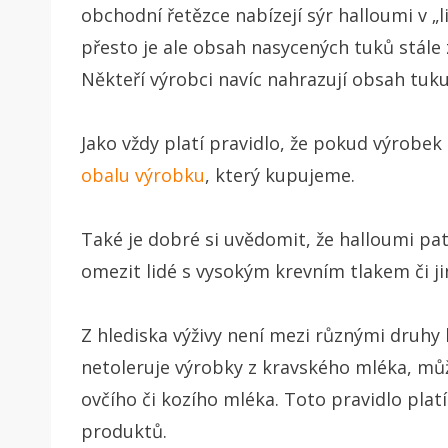
obchodní řetězce nabízejí sýr halloumi v „
přesto je ale obsah nasycených tuků stále 
Někteří výrobci navíc nahrazují obsah tuk
Jako vždy platí pravidlo, že pokud výrobek
obalu výrobku
, který kupujeme.
Také je dobré si uvědomit, že halloumi pat
omezit lidé s vysokým krevním tlakem či 
Z hlediska výživy není mezi různými druhy
netoleruje výrobky z kravského mléka, můž
ovčího či kozího mléka. Toto pravidlo pla
produktů.