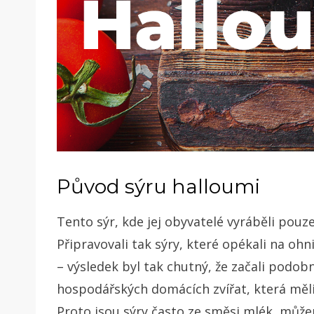
Původ sýru halloumi
Tento sýr, kde jej obyvatelé vyráběli pouz
Připravovali tak sýry, které opékali na ohn
– výsledek byl tak chutný, že začali podob
hospodářských domácích zvířat, která měli 
Proto jsou sýry často ze směsi mlék, můž