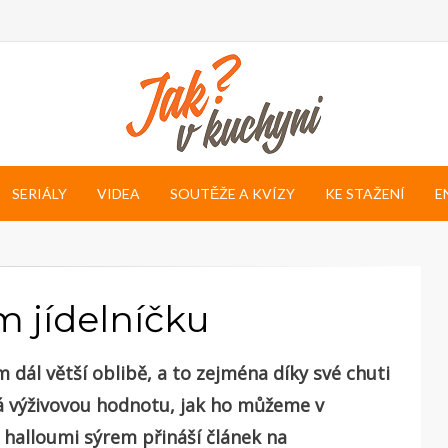
SERIÁLY
VIDEA
SOUTĚŽE A KVÍZY
KE STAŽENÍ
E
m jídelníčku
m dál větší oblibě, a to zejména díky své chuti
má výživovou hodnotu, jak ho můžeme v
u halloumi sýrem přináší článek na