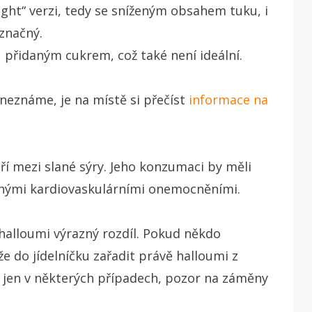
light“ verzi, tedy se sníženým obsahem tuku, i
značný.
u přidaným cukrem, což také není ideální.
 neznáme, je na místě si přečíst
informace na
ří mezi slané sýry. Jeho konzumaci by měli
jinými kardiovaskulárními onemocněními.
 halloumi výrazný rozdíl. Pokud někdo
e do jídelníčku zařadit právě halloumi z
tí jen v některých případech, pozor na záměny