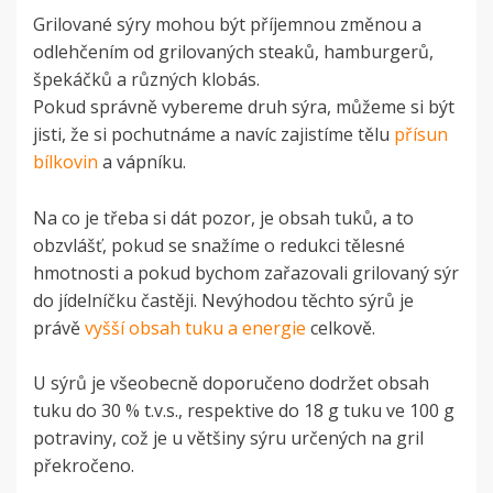
Grilované sýry mohou být příjemnou změnou a
odlehčením od grilovaných steaků, hamburgerů,
špekáčků a různých klobás.
Pokud správně vybereme druh sýra, můžeme si být
jisti, že si pochutnáme a navíc zajistíme tělu
přísun
bílkovin
a vápníku.
Na co je třeba si dát pozor, je obsah tuků, a to
obzvlášť, pokud se snažíme o redukci tělesné
hmotnosti a pokud bychom zařazovali grilovaný sýr
do jídelníčku častěji. Nevýhodou těchto sýrů je
právě
vyšší obsah tuku a energie
celkově.
U sýrů je všeobecně doporučeno dodržet obsah
tuku do 30 % t.v.s., respektive do 18 g tuku ve 100 g
potraviny, což je u většiny sýru určených na gril
překročeno.