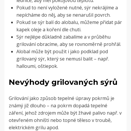
lednice, aby měl pokojovou teplotu.
Pokud to není vyložené nutné, sýr nekrájíme a
nepícháme do něj, aby se nenarušil povrch.
Pokud se sýr balí do alobalu, můžeme přidat pár
kapek oleje a koření dle chuti.
Sýr nejlépe důkladně zabalíme a v průběhu
grilování obracíme, aby se rovnoměrně prohřál.
Alobal může být použit i jako podklad pod
grilovaný sýr, který se nemusí balit – např.
halloumi, oštiepok.
Nevýhody grilovaných sýrů
Grilování jako způsob tepelné úpravy pokrmů je
známý již dlouho – na pokrm dopadá tepelné
záření, jehož zdrojem může být žhavé palivo např. v
otevřeném ohništi nebo topné těleso v troubě,
elektrickém grilu apod.