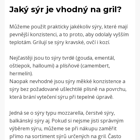
Jaký sýr je vhodný na gril?
Můžeme použít prakticky jakékoliv sýry, které mají
pevnější konzistenci, a to proto, aby odolaly vyšším
teplotám. Grilují se sýry kravské, ovčí i kozí.
Nejčastěji jsou to sýry tvrdé (gouda, ementál,
oštiepok, halloumi) a plísňové (camembert,
hermelín).
Naopak nevhodné jsou sýry měkké konzistence a
sýry bez požadované ušlechtilé plísně na povrchu,
která brání vytečení sýru při tepelné úpravě.
Jedná se o sýry typu mozzarella, čerstvé sýry,
balkánský sýry aj. Pokud si nejsme jisti správným
výběrem sýru, můžeme se při nákupu zaměřit
přímo na sortiment sýrů určených na gril. Často