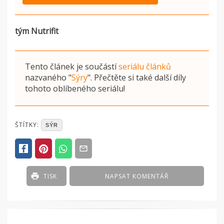
tým Nutrifit
Tento článek je součástí
seriálu článků
nazvaného
"
Sýry
"
. Přečtěte si také další díly
tohoto oblíbeného seriálu!
POSTED
ŠTÍTKY:
SÝR
IN
ČLÁNKY
TISK
NAPSAT KOMENTÁŘ