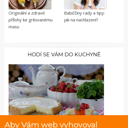
Originální a zdravé
Babiččiny rady a tipy:
přílohy ke grilovanému
jak na nachlazení?
masu
HODÍ SE VÁM DO KUCHYNĚ
Aby Vám web vyhovoval