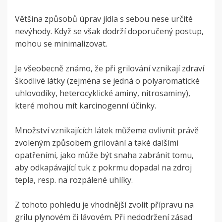
Většina způsobů úprav jídla s sebou nese určité
nevýhody. Když se však dodrží doporučený postup,
mohou se minimalizovat.
Je všeobecně známo, že při grilování vznikají zdraví
škodlivé látky (zejména se jedná o polyaromatické
uhlovodíky, heterocyklické aminy, nitrosaminy),
které mohou mít karcinogenní účinky.
Množství vznikajících látek můžeme ovlivnit právě
zvoleným způsobem grilování a také dalšími
opatřeními, jako může být snaha zabránit tomu,
aby odkapávající tuk z pokrmu dopadal na zdroj
tepla, resp. na rozpálené uhlíky.
Z tohoto pohledu je vhodnější zvolit přípravu na
grilu plynovém či lávovém. Při nedodržení zásad