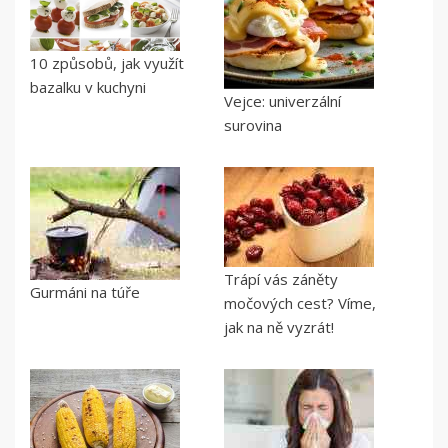
10 způsobů, jak využít
bazalku v kuchyni
Vejce: univerzální
surovina
Trápí vás záněty
Gurmáni na túře
močových cest? Víme,
jak na ně vyzrát!