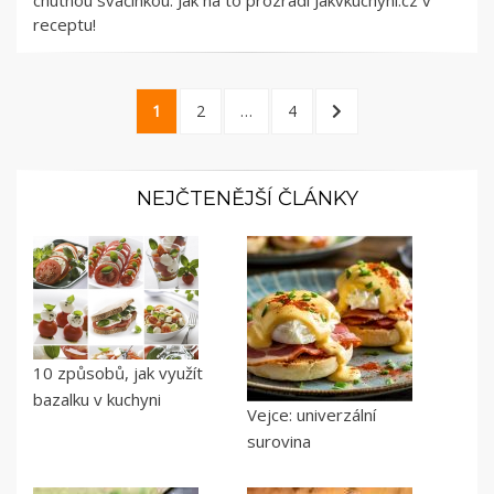
chutnou svačinkou. Jak na to prozradí Jakvkuchyni.cz v
receptu!
Stránkování
PAGE
PAGE
PAGE
NEXT
1
2
…
4
příspěvků
PAGE
NEJČTENĚJŠÍ ČLÁNKY
10 způsobů, jak využít
bazalku v kuchyni
Vejce: univerzální
surovina