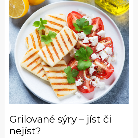
Grilované sýry – jíst či
nejíst?