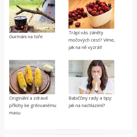
Trápí vás záněty
Gurmáni na túře
močových cest? Víme,
jak na ně vyzrát!
Originální a zdravé
Babiččiny rady a tipy:
přílohy ke grilovanému
jak na nachlazení?
masu