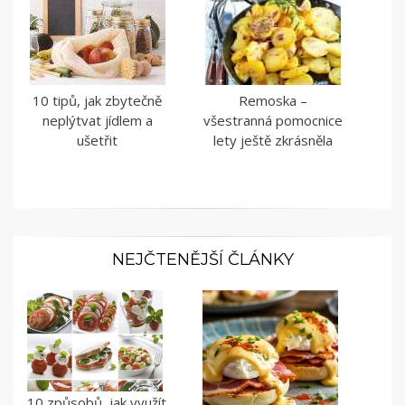
10 tipů, jak zbytečně
Remoska –
neplýtvat jídlem a
všestranná pomocnice
ušetřit
lety ještě zkrásněla
NEJČTENĚJŠÍ ČLÁNKY
10 způsobů, jak využít