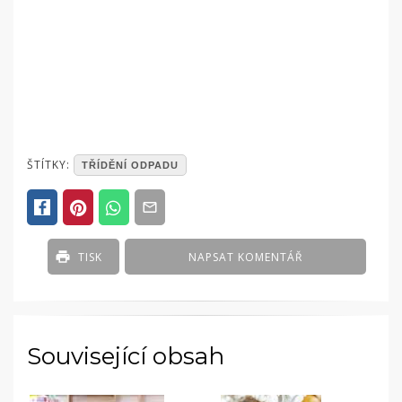
POSTED
ŠTÍTKY:
TŘÍDĚNÍ ODPADU
IN
ČLÁNKY
TISK
NAPSAT KOMENTÁŘ
Související obsah