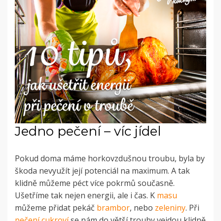
Jedno pečení – víc jídel
Pokud doma máme horkovzdušnou troubu, byla by
škoda nevyužít její potenciál na maximum. A tak
klidně můžeme péct více pokrmů současně.
Ušetříme tak nejen energii, ale i čas. K
masu
můžeme přidat pekáč
brambor
, nebo
zeleniny
. Při
pečení cukroví
se nám do větší trouby vejdou klidně