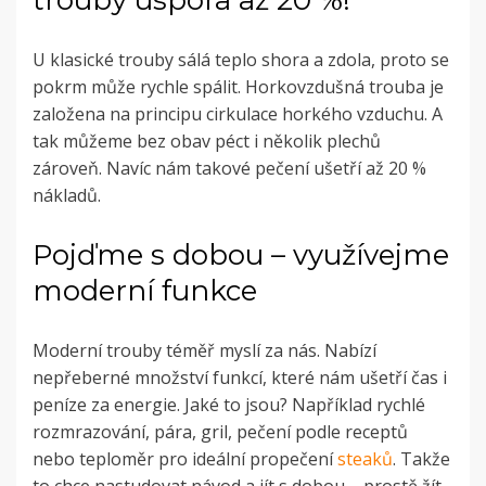
U klasické trouby sálá teplo shora a zdola, proto se
pokrm může rychle spálit. Horkovzdušná trouba je
založena na principu cirkulace horkého vzduchu. A
tak můžeme bez obav péct i několik plechů
zároveň. Navíc nám takové pečení ušetří až 20 %
nákladů.
Pojďme s dobou – využívejme
moderní funkce
Moderní trouby téměř myslí za nás. Nabízí
nepřeberné množství funkcí, které nám ušetří čas i
peníze za energie. Jaké to jsou? Například rychlé
rozmrazování, pára, gril, pečení podle receptů
nebo teploměr pro ideální propečení
steaků
. Takže
to chce nastudovat návod a jít s dobou – prostě žít