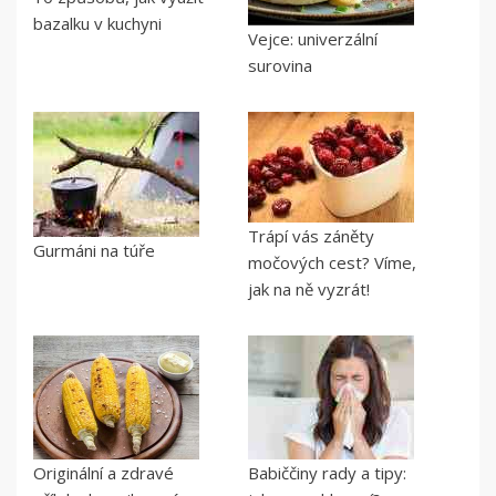
bazalku v kuchyni
Vejce: univerzální
surovina
Trápí vás záněty
Gurmáni na túře
močových cest? Víme,
jak na ně vyzrát!
Originální a zdravé
Babiččiny rady a tipy: