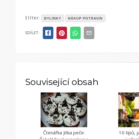
POSTED
ŠTÍTKY:
BYLINKY
NÁKUP POTRAVIN
IN
ČLÁNKY
SDÍLET:
Související obsah
Čtenářka Jitka peče:
10 tipů, j