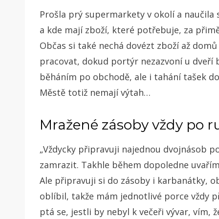
Prošla prý supermarkety v okolí a naučila s
a kde mají zboží, které potřebuje, za přim
Občas si také nechá dovézt zboží až dom
pracovat, dokud portýr nezazvoní u dveří b
běháním po obchodě, ale i tahání tašek d
Městě totiž nemají výtah…
Mražené zásoby vždy po r
„Vždycky připravuji najednou dvojnásob po
zamrazit. Takhle během dopoledne uvařím 
Ale připravuji si do zásoby i karbanátky, o
oblíbil, takže mám jednotlivé porce vždy p
ptá se, jestli by nebyl k večeři vývar, vím,