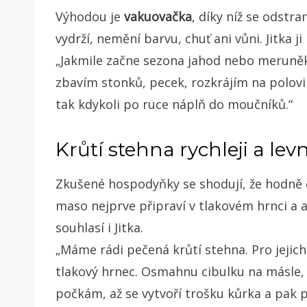
Výhodou je
vakuovačka
, díky níž se odst
vydrží, nemění barvu, chuť ani vůni. Jitka j
„Jakmile začne sezona jahod nebo meruněk
zbavím stonků, pecek, rozkrájím na polovi
tak kdykoli po ruce náplň do moučníků.“
Krůtí stehna rychleji a levn
Zkušené hospodyňky se shodují, že hodně ča
maso nejprve připraví v tlakovém hrnci a a
souhlasí i Jitka.
„Máme rádi pečená krůtí stehna. Pro jejich
tlakový hrnec. Osmahnu cibulku na másle,
počkám, až se vytvoří trošku kůrka a pak p