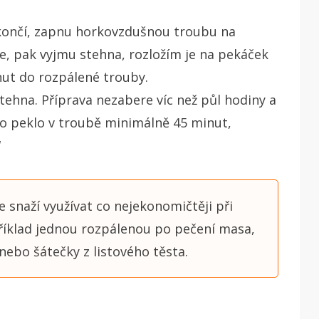
okončí, zapnu horkovzdušnou troubu na
ře, pak vyjmu stehna, rozložím je na pekáček
ut do rozpálené trouby.
ehna. Příprava nezabere víc než půl hodiny a
o peklo v troubě minimálně 45 minut,
“
e snaží využívat co nejekonomičtěji při
říklad jednou rozpálenou po pečení masa,
 nebo šátečky z listového těsta.