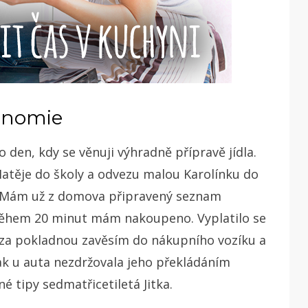
onomie
o den, kdy se věnuji výhradně přípravě jídla.
atěje do školy a odvezu malou Karolínku do
. Mám už z domova připravený seznam
 během 20 minut mám nakoupeno. Vyplatilo se
ed za pokladnou zavěsím do nákupního vozíku a
ak u auta nezdržovala jeho překládáním
é tipy sedmatřicetiletá Jitka.