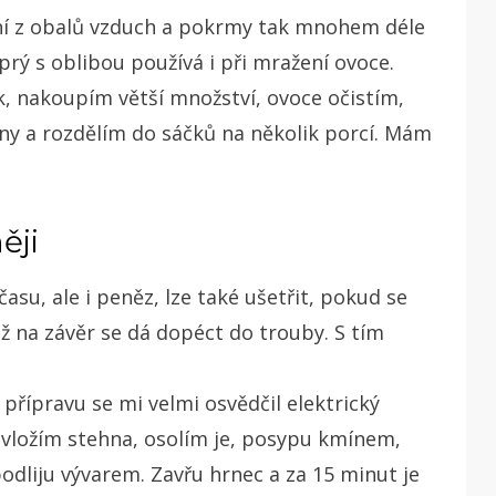
raní z obalů vzduch a pokrmy tak mnohem déle
i prý s oblibou používá i při mražení ovoce.
, nakoupím větší množství, ovoce očistím,
ny a rozdělím do sáčků na několik porcí. Mám
ěji
su, ale i peněz, lze také ušetřit, pokud se
ž na závěr se dá dopéct do trouby. S tím
 přípravu se mi velmi osvědčil elektrický
 vložím stehna, osolím je, posypu kmínem,
odliju vývarem. Zavřu hrnec a za 15 minut je