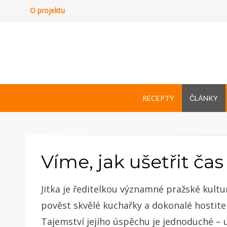
O projektu
RECEPTY
ČLÁNKY
Víme, jak ušetřit ča
Jitka je ředitelkou významné pražské kultu
pověst skvělé kuchařky a dokonalé hostitel
Tajemství jejího úspěchu je jednoduché – u