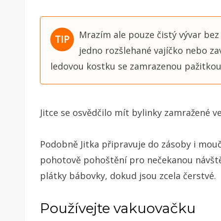
Mrazím ale pouze čistý vývar bez z
jedno rozšlehané vajíčko nebo zav
ledovou kostku se zamrazenou pažitkou 
Jitce se osvědčilo mít bylinky zamražené ve
Podobně Jitka připravuje do zásoby i mou
pohotově pohoštění pro nečekanou návštěv
plátky bábovky, dokud jsou zcela čerstvé.
Používejte vakuovačku