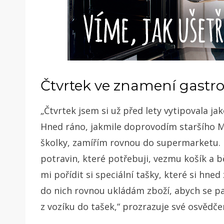
Čtvrtek ve znamení gastr
„Čtvrtek jsem si už před lety vytipovala jak
Hned ráno, jakmile doprovodím staršího M
školky, zamířím rovnou do supermarketu
potravin, které potřebuji, vezmu košík a
mi pořídit si speciální tašky, které si hn
do nich rovnou ukládám zboží, abych se p
z vozíku do tašek,“ prozrazuje své osvědčen