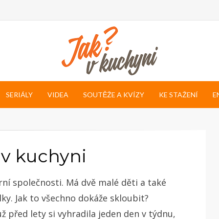
SERIÁLY
VIDEA
SOUTĚŽE A KVÍZY
KE STAŽENÍ
E
s v kuchyni
rní společnosti. Má dvě malé děti a také
ky. Jak to všechno dokáže skloubit?
ž před lety si vyhradila jeden den v týdnu,