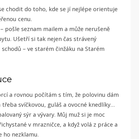
e chodit do toho, kde se jí nejlépe orientuje
ěřenou cenu.
ů – pošle seznam mailem a může nerušeně
ytu. Ušetří si tak nejen čas strávený
o schodů – ve starém činžáku na Starém
uce
rcí a rovnou počítám s tím, že polovinu dám
třeba svíčkovou, guláš a ovocné knedlíky…
balovaný sýr a vývary. Můj muž si je moc
řichystané v mrazničce, a když volá z práce a
 že ho nezklamu.