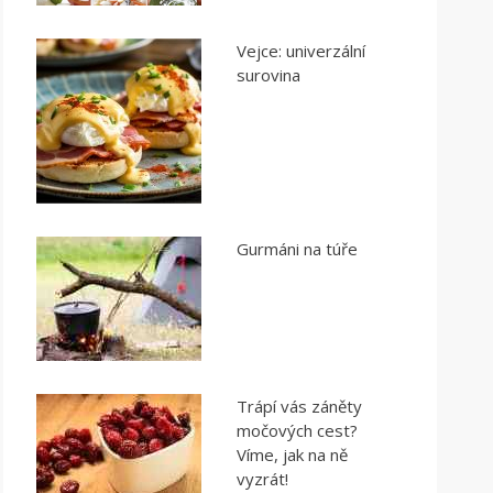
Vejce: univerzální
surovina
Gurmáni na túře
Trápí vás záněty
močových cest?
Víme, jak na ně
vyzrát!