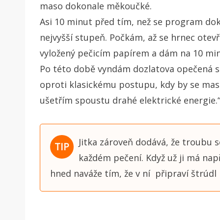
maso dokonale měkoučké.
Asi 10 minut před tím, než se program d
nejvyšší stupeň. Počkám, až se hrnec otev
vyložený pečicím papírem a dám na 10 min
Po této době vyndám dozlatova opečená st
oproti klasickému postupu, kdy by se mas
ušetřím spoustu drahé elektrické energie.
Jitka zároveň dodává, že troubu s
každém pečení. Když už ji má nap
hned naváže tím, že v ní připraví štrúdl