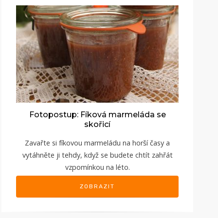
Fotopostup: Fíková marmeláda se
skořicí
Zavařte si fíkovou marmeládu na horší časy a
vytáhněte ji tehdy, když se budete chtít zahřát
vzpomínkou na léto.
ZOBRAZIT