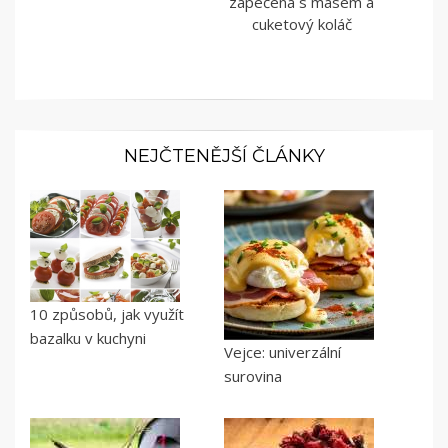
zapečená s masem a
cuketový koláč
NEJČTENĚJŠÍ ČLÁNKY
10 způsobů, jak využít
bazalku v kuchyni
Vejce: univerzální
surovina