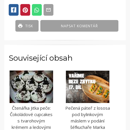
IN
ČLÁNKY
TISK
NAPSAT KOMENTÁŘ
Související obsah
Čtenářka Jitka peče:
Pečená páteř z lososa
Čokoládové cupcakes
pod bylinkovým
s tvarohovým
máslem v podání
krémem a ledovými
šéfkuchaře Marka