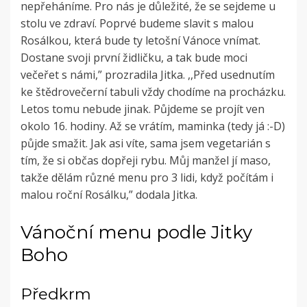
nepřeháníme. Pro nás je důležité, že se sejdeme u
stolu ve zdraví. Poprvé budeme slavit s malou
Rosálkou, která bude ty letošní Vánoce vnímat.
Dostane svoji první židličku, a tak bude moci
večeřet s námi,” prozradila Jitka. ,,Před usednutím
ke štědrovečerní tabuli vždy chodíme na procházku.
Letos tomu nebude jinak. Půjdeme se projít ven
okolo 16. hodiny. Až se vrátím, maminka (tedy já :-D)
půjde smažit. Jak asi víte, sama jsem vegetarián s
tím, že si občas dopřeji rybu. Můj manžel jí maso,
takže dělám různé menu pro 3 lidi, když počítám i
malou roční Rosálku,” dodala Jitka.
Vánoční menu podle Jitky
Boho
Předkrm