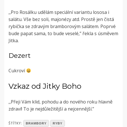
,,Pro Rosálku udělám speciální variantu lososa i
salátu. Vše bez soli, majonézy atd. Prostě jen čistá
rybička se zdravým bramborovým salátem. Poprvé
bude papat sama, to bude veselé,” řekla s úsměvem
Jitka.
Dezert
Cukroví
Vzkaz od Jitky Boho
,,Přeji Vám klid, pohodu a do nového roku hlavně
zdraví! To je nejdůležitější a nejcennější.”
POSTED
ŠTÍTKY:
BRAMBORY
RYBY