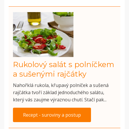
Rukolový salát s polníčkem
a sušenými rajčátky
Nahořklá rukola, křupavý polníček a sušená
rajčátka tvoří základ jednoduchého salátu,
který vás zaujme výraznou chutí. Stačí pak...
Recept - suroviny a postup