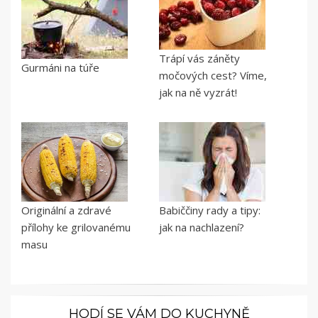
Trápí vás záněty
Gurmáni na túře
močových cest? Víme,
jak na ně vyzrát!
Originální a zdravé
Babiččiny rady a tipy:
přílohy ke grilovanému
jak na nachlazení?
masu
HODÍ SE VÁM DO KUCHYNĚ