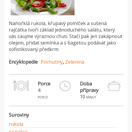
Nahořklá rukola, křupavý polníček a sušená
rajčátka tvoří základ jednoduchého salátu, který
vás zaujme výraznou chutí. Stačí pak jen zakápnout
olejem, přidat semínka a s bagetou podávat jako
sofistikovaný předkrm.
Encyklopedie
Pochutiny
,
Zelenina
Porce
Doba
4
přípravy
S
10
porce
minut
Suroviny
rukola