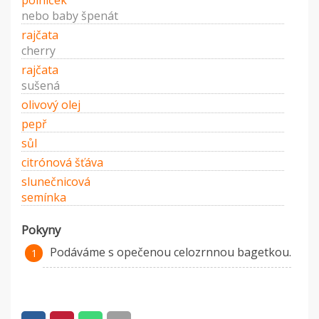
polníček
nebo baby špenát
rajčata
cherry
rajčata
sušená
olivový olej
pepř
sůl
citrónová šťáva
slunečnicová
semínka
Pokyny
Podáváme s opečenou celozrnnou bagetkou.