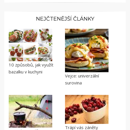
NEJČTENĚJŠÍ ČLÁNKY
10 způsobů, jak využít
bazalku v kuchyni
Vejce: univerzální
surovina
Trápí vás záněty