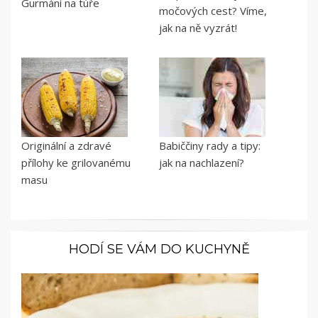
Gurmáni na túře
močových cest? Víme,
jak na ně vyzrát!
Originální a zdravé
Babiččiny rady a tipy:
přílohy ke grilovanému
jak na nachlazení?
masu
HODÍ SE VÁM DO KUCHYNĚ