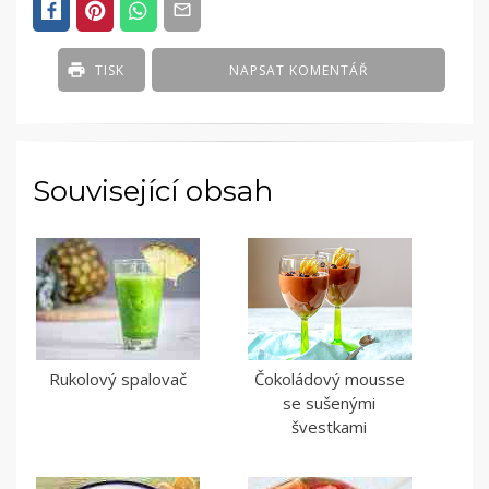
TISK
NAPSAT KOMENTÁŘ
Související obsah
Rukolový spalovač
Čokoládový mousse
se sušenými
švestkami