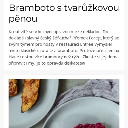
Bramboto s tvarůžkovou
pěnou
Kreativitě se v kuchyni opravdu meze nekladou. Do
dokládá i slavný český šéfkuchař Přemek Forejt, který se
svým týmem pro hosty v restauraci Entrée vymyslel
místo klasické rizota tzv. bramboto. Protože přeci jen na
Hané rostou více brambory než rýže. Zkuste si jej doma
připravit i my, je to opravdu delikatesa!