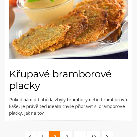
Křupavé bramborové
placky
Pokud nám od oběda zbyly brambory nebo bramborová
kaše, je právě teď ideální chvíle připravit si bramborové
placky. Jak na to?
Stránkování
PREVIOUS
PAGE
PAGE
PAGE
PAGE
NEXT
1
2
3
…
10