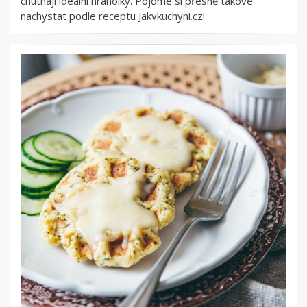
chutnají ideální hranolky. Pojďme si přesně takové
nachystat podle receptu Jakvkuchyni.cz!