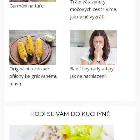
Trápí vás záněty
Gurmáni na túře
močových cest? Víme,
jak na ně vyzrát!
Originální a zdravé
Babiččiny rady a tipy:
přílohy ke grilovanému
jak na nachlazení?
masu
HODÍ SE VÁM DO KUCHYNĚ