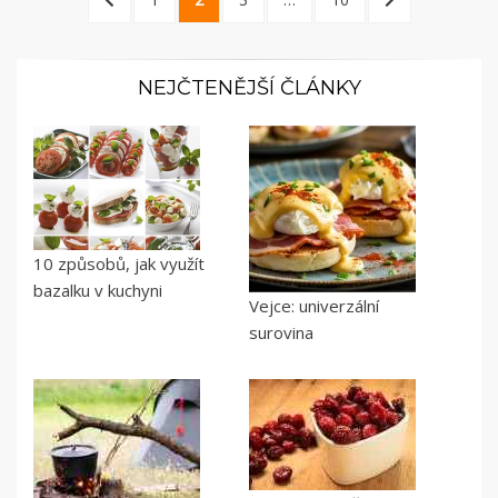
příspěvků
PAGE
PAGE
NEJČTENĚJŠÍ ČLÁNKY
10 způsobů, jak využít
bazalku v kuchyni
Vejce: univerzální
surovina