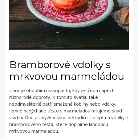
Bramborové vdolky s
mrkvovou marmeládou
Únor je obdobím masopustu, kdy je třeba napéct
různorodé dobroty. K tomuto svátku také
neodmyslitelně patří smažené koblihy nebo vdolky.
Jemné nadýchané těsto s marmeládou milujeme snad
všichni. Dnes si vyzkoušíme netradiční recept na vdolky z
bramborového těsta, které doplníme lahodnou
mrkvovou marmeládou.