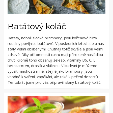
Batátový koláč
Batáty, neboli sladké brambory, jsou kořenové hlízy
rostliny povijnice batátové. V posledních letech se u nás
staly velmi oblíbenými. Chutnají totiž skvěle a jsou velmi
zdravé. Díky přítomnosti cukru mají přirozeně nasládlou
chuť. Kromě toho obsahují železo, vitaminy B6, C, E,
betakaroten, draslík a vlákninu. V kuchyni je můžeme
využít mnohostranně, stejně jako brambory. Jsou
vhodné k vaření, zapékání, ale také k pečení dezertů.
Tentokrát jsme pro vás připravili slaný batátový koláč.