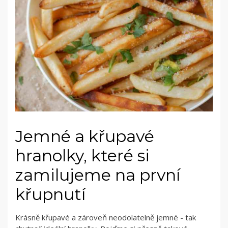
Jemné a křupavé
hranolky, které si
zamilujeme na první
křupnutí
Krásně křupavé a zároveň neodolatelně jemné - tak