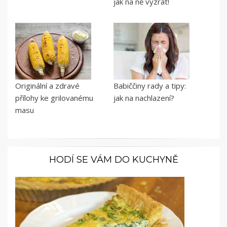
jak na ně vyzrát!
Originální a zdravé
Babiččiny rady a tipy:
přílohy ke grilovanému
jak na nachlazení?
masu
HODÍ SE VÁM DO KUCHYNĚ