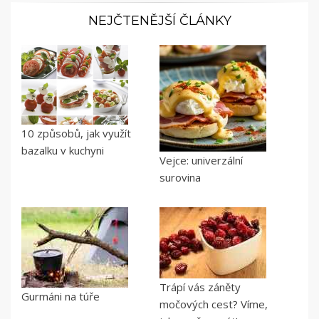
NEJČTENĚJŠÍ ČLÁNKY
10 způsobů, jak využít
bazalku v kuchyni
Vejce: univerzální
surovina
Trápí vás záněty
Gurmáni na túře
močových cest? Víme,