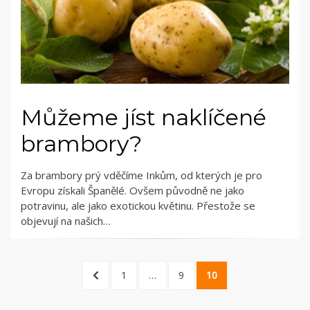
Můžeme jíst naklíčené
brambory?
Za brambory prý vděčíme Inkům, od kterých je pro
Evropu získali Španělé. Ovšem původně ne jako
potravinu, ale jako exotickou květinu. Přestože se
objevují na našich…
Stránkování
PREVIOUS
PAGE
PAGE
PAGE
1
…
9
10
příspěvků
PAGE