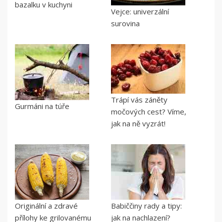
bazalku v kuchyni
Vejce: univerzální
surovina
Trápí vás záněty
Gurmáni na túře
močových cest? Víme,
jak na ně vyzrát!
Originální a zdravé
Babiččiny rady a tipy:
přílohy ke grilovanému
jak na nachlazení?