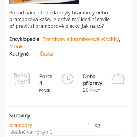
Pokud nám od oběda zbyly brambory nebo
bramborová kaše, je právě teď ideální chvíle
připravit si bramborové placky. Jak na to?
Encyklopedie
Brambory a bramborové výrobky
,
Mouka
Kuchyně
Česká
Porce
Doba
4
přípravy
H
25
porce
minut
Suroviny
brambory
1
kg
ideálně varný typ C