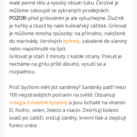
malé pevné tělo a vysoký obsah tuku. Čerstvé je
můžeme zakoupit ve vybraných prodejnách.
POZOR:
před grilováním je ale vykuchejme. Žlučník
je hořký a zkazil by nám kulinářský zážitek. Grilovat
je můžeme mnoha způsoby: na přírodno, naložené
do marinády, čerstvých
bylinek
, zabalené do slaniny
nebo napíchnuté na špíz.
Grilovat je stačí 3 minuty z každé strany. Pokud je
necháme na grilu příliš dlouho, vysuší se a
rozpadnou.
Proč bychom měli jíst sardinky? Sardinky patří mezi
100 nejzdravějších potravin na světě. Obsahují
omega-3 mastné kyseliny
a jsou bohaté na vitamin
D, fosfor, selen, železo a niacin. Zmírňují bolesti
svalů po zátěži, snižují záněty, krevní tlak a zlepšují
funkci srdce.