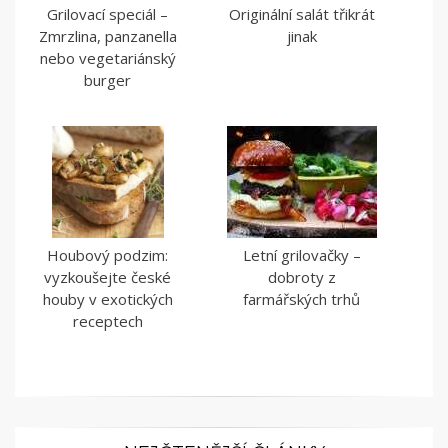
Grilovací speciál –
Originální salát třikrát
Zmrzlina, panzanella
jinak
nebo vegetariánský
burger
Houbový podzim:
Letní grilovačky –
vyzkoušejte české
dobroty z
houby v exotických
farmářských trhů
receptech