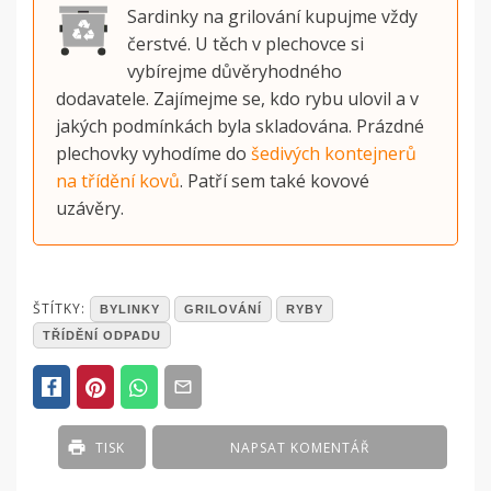
Sardinky na grilování kupujme vždy
čerstvé. U těch v plechovce si
vybírejme důvěryhodného
dodavatele. Zajímejme se, kdo rybu ulovil a v
jakých podmínkách byla skladována. Prázdné
plechovky vyhodíme do
šedivých kontejnerů
na třídění kovů
. Patří sem také kovové
uzávěry.
POSTED
ŠTÍTKY:
BYLINKY
GRILOVÁNÍ
RYBY
IN
TŘÍDĚNÍ ODPADU
ČLÁNKY
TISK
NAPSAT KOMENTÁŘ