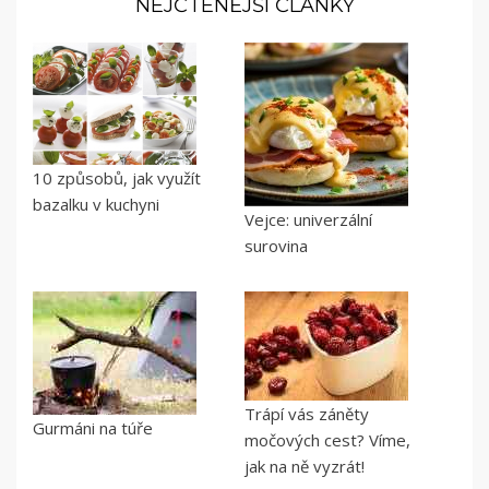
NEJČTENĚJŠÍ ČLÁNKY
10 způsobů, jak využít
bazalku v kuchyni
Vejce: univerzální
surovina
Trápí vás záněty
Gurmáni na túře
močových cest? Víme,
jak na ně vyzrát!